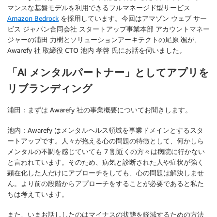
マンスな基盤モデルを利用できるフルマネージド型サービス
Amazon Bedrock
を採用しています。今回はアマゾン ウェブ サー
ビス ジャパン合同会社 スタートアップ事業本部 アカウントマネー
ジャーの浦田 力樹とソリューションアーキテクトの尾原 颯が、
Awarefy 社 取締役 CTO 池内 孝啓 氏にお話を伺いました。
「AI メンタルパートナー」としてアプリを
リブランディング
浦田：まずは Awarefy 社の事業概要についてお聞きします。
池内：Awarefy はメンタルヘルス領域を事業ドメインとするスタ
ートアップです。人々が抱える心の問題の特徴として、何かしら
メンタルの不調を感じていても 7 割近くの方々は病院に行かない
と言われています。そのため、病気と診断された人や症状が強く
顕在化した人だけにアプローチをしても、心の問題は解決しませ
ん。より前の段階からアプローチをすることが必要であると私た
ちは考えています。
また、いまお話ししたのはマイナスの状態を軽減するための方法