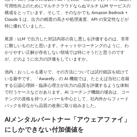
可用性向上のためにマルチクラウドならぬマルチ LLM サービスの
構成をとっています。そして、そのなかでも Amazon Bedrock +
Claude 3 は、出力の精度の高さや処理速度、API の安定性などが
特に優れていました。
尾原：LLM で出力した対話内容の良し悪しを評価するのは、非常
に難しいものだと思います。チャットやコーチングのように、わ
かりやすい正解が存在しない領域では特にそうだと思うのです
が、どのように出力の評価をしていますか。
池内：おっしゃる通りで、その方法については試行錯誤を続けて
いる最中です。「Awarefy」の AI 機能では、たとえば当社に在籍
する公認心理師・臨床心理士が出力の品質を評価するような体制
で行うケースなどがあります。AI コーチング機能の場合は、コー
チングの資格を持つメンバーを中心として、社内外からフィード
バックを得ながら品質の改善に取り組みました。
AIメンタルパートナー「アウェアファイ」
にしかできない付加価値を