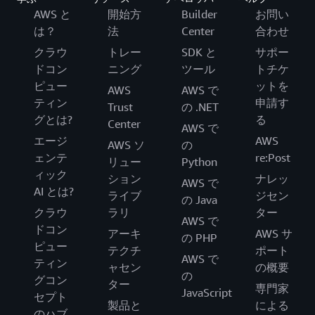
AWS と
開始方
Builder
お問い
は？
法
Center
合わせ
クラウ
トレー
SDK と
サポー
ドコン
ニング
ツール
トチケ
ピュー
ットを
AWS
AWS で
ティン
申請す
Trust
の .NET
グとは?
る
Center
AWS で
エージ
AWS
AWS ソ
の
ェンテ
re:Post
リュー
Python
ィック
ション
ナレッ
AWS で
AI とは?
ライブ
ジセン
の Java
クラウ
ラリ
ター
AWS で
ドコン
アーキ
AWS サ
の PHP
ピュー
テクチ
ポート
AWS で
ティン
ャセン
の概要
の
グコン
ター
専門家
JavaScript
セプト
製品と
による
のハブ