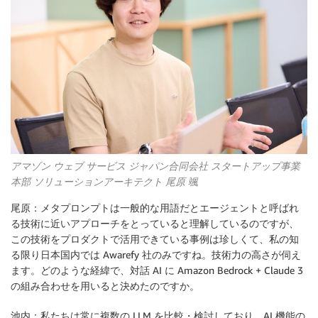
アマゾン ウェブ サービス ジャパン合同会社 スタートアップ事業
本部 ソリューションアーキテクト 尾原 颯
尾原：メタプロンプトは一般的な用語だとエージェントと呼ばれ
る技術に近いアプローチをとっていると理解しているのですが、
この技術をプロダクトで活用できている事例は珍しくて、私の知
る限り日本国内では Awarefy 社のみですね。技術力の高さが伺え
ます。どのような経緯で、対話 AI に Amazon Bedrock + Claude 3
の組み合わせを用いると決めたのですか。
池内：私たちは常に複数の LLM を比較・検討しており、AI 機能の