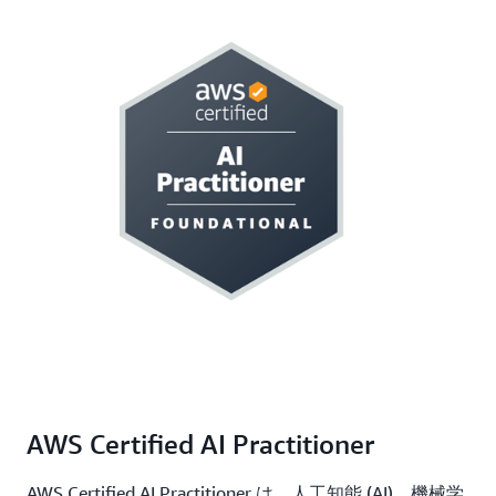
AWS Certified AI Practitioner
AWS Certified AI Practitioner は、人工知能 (AI)、機械学