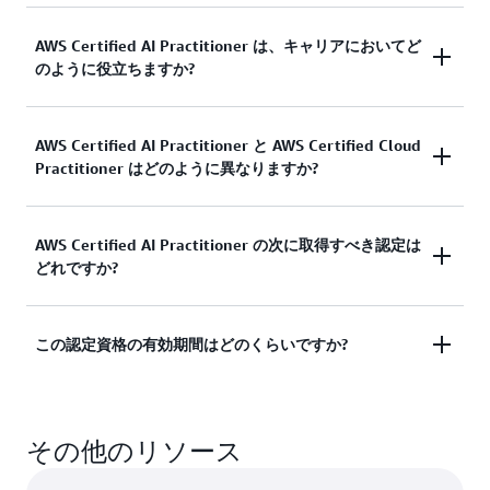
この試験の理想的な候補者は、AWS での AI/ML テ
AWS Certified AI Practitioner は、キャリアにおいてど
のように役立ちますか?
クノロジーに精通しており、AWS で AI/ML ソリュ
ーションを利用しているが、必ずしもそのようなソ
リューションを構築しているわけではない方です。
営業、マーケティング、製品管理などの職種のプロ
AWS Certified AI Practitioner と AWS Certified Cloud
Practitioner はどのように異なりますか?
フェッショナルは、トレーニングを通じてスキルを
IT と AWS クラウドに関する経験が浅いという場合
磨き、AWS Certified AI Practitioner などの認定を通
は、まず
AWS Cloud Practitioner Essentials
または
じて知識を検証することで、キャリアで成功する可
AWS Technical Essentials
から始める必要がありま
AWS Certified Cloud Practitioner は、AWS クラウド
AWS Certified AI Practitioner の次に取得すべき認定は
能性を高めることができます。
す。
どれですか?
の全体的な知識に焦点を当て、すべての AWS サー
ビスの基礎レベルの概要を対象とします。AWS
AWS Certified Cloud Practitioner または Associate
2023 年 11 月の
AWS の調査
によると、雇用主は、
Certified AI Practitioner は、AI のフレームワーク、
クラウドのキャリアに移行する方には、AWS
レベルの AWS 認定を保有する個人は、基礎クラウ
営業、マーケティングの分野で AI スキルを持つ従
この認定資格の有効期間はどのくらいですか?
概念、および関連する AWS のテクノロジーを幅広
Certified Solutions Architect - Associate をお勧めし
ドコースを受講する必要はなく、Exam Prep Plan
業員を雇うために 43% 多く支払ってもよいと考え
くカバーし、生成 AI に重点を置いています。
Cloud
ます。データ、AI、機械学習のキャリアを目指す方
にも含まれている無料の AI 基礎トレーニングから
ているほか、財務の分野では 42%、ビジネスオペ
Practitioner の試験内容の概要
には、AI に関連する
には、AWS Certified Data Engineer - Associate およ
始めることができます。
レーションの分野では 41%、IT プロフェッショナ
この認定資格は 3 年間有効です。認定の有効期限が
タスクステートメントが 1 つだけ含まれています。
び/または AWS Certified Machine Learning Engineer
ルの分野では 47% 多く支払ってもよいと考えてい
その他のリソース
切れる前に、この試験の最新バージョンに合格する
- Associate をお勧めします。
ます。
ことで再認定を受けるか、AWS Certified Machine