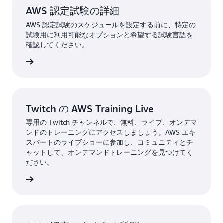
対照的に、AWS Certified AI Practitioner の試験内容
Learning Engineer - Associate を取得することで再
AWS 認定試験の詳細
の概要全体では、AI、ML、および生成 AI に重点を
認定が受けられます。AWS 認定の
再認定オプショ
置いています。自分の関心とニーズに最も合った試
AWS 認定試験のスケジュールを設定する前に、特定の
ン
をご覧ください。
試験用に利用可能なオプションと希望する試験言語を
験を受ける必要があります。AWS クラウドと
確認してください。
AI/ML の両方をしっかりと理解していることを証明
したい場合は、両方の認定を取得することもできま
験を表示
す。
Twitch の AWS Training Live
専用の Twitch チャンネルで、無料、ライブ、オンデマ
ンドのトレーニングにアクセスしましょう。AWS エキ
スパートのライブショーに参加し、コミュニティとチ
ャットして、オンデマンドトレーニングを見つけてく
ださい。
詳細