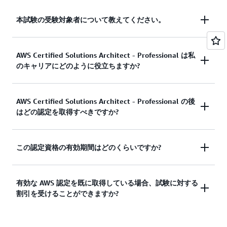
本試験の受験対象者について教えてください。
試験ガイドでは、この試験を受験するにあたり、
AWS Certified Solutions Architect - Professional は私
AWS サービスを利用したクラウドソリューション
のキャリアにどのように役立ちますか?
の設計および実装における 2 年以上の経験があるこ
とが推奨されています。この試験に適しているの
は、クラウドアプリケーションの要件を評価し、
Skillsoft の「IT Skills and Salary Report」
による
AWS Certified Solutions Architect - Professional の後
AWS でのアプリケーションのデプロイに関するア
はどの認定を取得すべきですか?
と、この認定は 2023～2024 年の「最も稼げる認定
ーキテクチャ上の推奨事項を作成して、複雑な組織
資格トップ 15」および「最も需要が高い認定資格
内の複数のアプリケーションとプロジェクトのアー
トップ 10」にランクインしています。認定者は、
キテクチャ設計に関する専門的なガイダンスを提供
AWS Certified Security - Specialty は、他のクラウド
この認定資格の有効期間はどのくらいですか?
業界で認められたこの認定を取得することで自信が
する能力を備えた受験者です。
プロフェッショナルがソリューションアーキテクト
高まり、技術系の同僚やお客様からの信頼も高まっ
などの役割でのさらなる進歩のために取得している
たと報告しています。
この認定資格は 3 年間有効です。認定の有効期限が
有効な AWS 認定を既に取得している場合、試験に対する
認定です。
AWS 認定ジャーニーのプランニング
で
割引を受けることができますか?
切れる前に、この試験の最新バージョンに合格する
詳細を確認し、AWS 認定ジャーニーを計画しまし
ことで再認定を受けることができます。AWS 認定
ょう。
の
再認定オプション
をご覧ください。