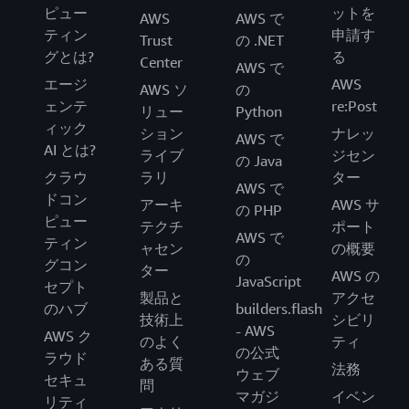
ピュー
ットを
AWS
AWS で
ティン
申請す
Trust
の .NET
グとは?
る
Center
AWS で
エージ
AWS
AWS ソ
の
ェンテ
re:Post
リュー
Python
ィック
ション
ナレッ
AWS で
AI とは?
ライブ
ジセン
の Java
クラウ
ラリ
ター
AWS で
ドコン
アーキ
AWS サ
の PHP
ピュー
テクチ
ポート
AWS で
ティン
ャセン
の概要
の
グコン
ター
AWS の
JavaScript
セプト
製品と
アクセ
のハブ
builders.flash
技術上
シビリ
- AWS
AWS ク
のよく
ティ
の公式
ラウド
ある質
法務
ウェブ
セキュ
問
マガジ
イベン
リティ