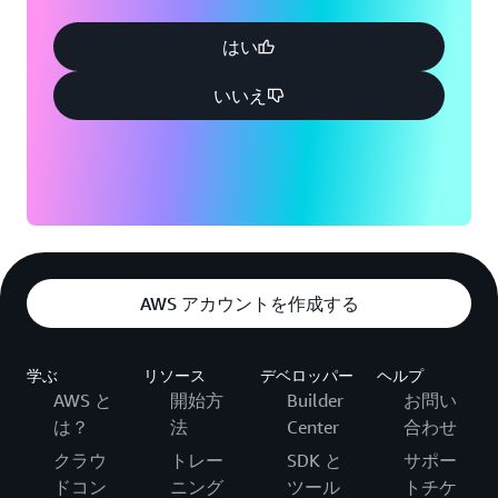
はい
いいえ
AWS アカウントを作成する
学ぶ
リソース
デベロッパー
ヘルプ
AWS と
開始方
Builder
お問い
は？
法
Center
合わせ
クラウ
トレー
SDK と
サポー
ドコン
ニング
ツール
トチケ