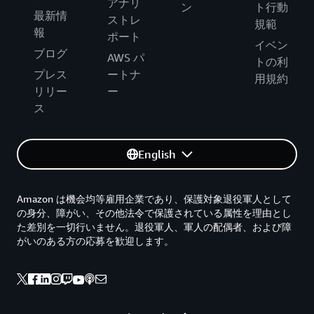
アナリ
ン
ト行動
最新情
ストレ
規範
報
ポート
イベン
ブログ
AWS パ
トの利
プレス
ートナ
用規約
リリー
ー
ス
English
Amazon は機会均等雇用企業であり、保護対象退役軍人として
の身分、障がい、その他法令で保護されている属性を理由とし
た差別を一切行いません。退役軍人、軍人の配偶者、および障
がいのある方の応募を歓迎します。