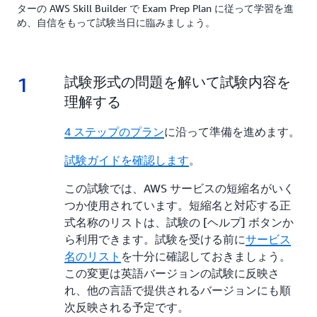
ターの AWS Skill Builder で Exam Prep Plan に従って学習を進
め、自信をもって試験当日に臨みましょう。
1
1.
試験形式の問題を解いて試験内容を
理解する
4 ステップのプラン
に沿って準備を進めます。
試験ガイドを確認します
。
この試験では、AWS サービスの短縮名がいく
つか使用されています。短縮名と対応する正
式名称のリストは、試験の [ヘルプ] ボタンか
ら利用できます。試験を受ける前に
サービス
名のリスト
を十分に確認しておきましょう。
この変更は英語バージョンの試験に反映さ
れ、他の言語で提供されるバージョンにも順
次反映される予定です。