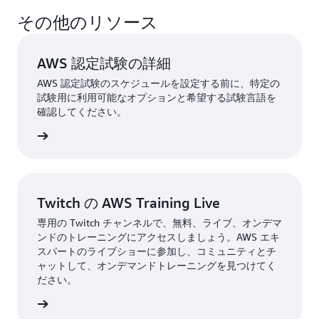
はい。AWS 認定を 1 つ取得すると、次回受験する
その他のリソース
AWS 認定試験が 50% 割引になります。
AWS 認定
アカウント
にサインインしてこの割引にアクセスで
きます。
AWS 認定試験の詳細
AWS 認定試験のスケジュールを設定する前に、特定の
試験用に利用可能なオプションと希望する試験言語を
確認してください。
験を表示
Twitch の AWS Training Live
専用の Twitch チャンネルで、無料、ライブ、オンデマ
ンドのトレーニングにアクセスしましょう。AWS エキ
スパートのライブショーに参加し、コミュニティとチ
ャットして、オンデマンドトレーニングを見つけてく
ださい。
詳細