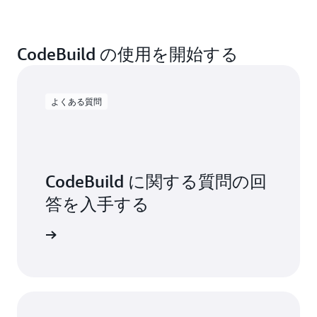
回実行し、各ビルドの実行に 300 秒かかった場合
ビルドの月額料金
の料金は、以下のように計算されます。
reserved.x86-64.g1.small を使用して 1 つのインス
ビルド時間 (分) = 100 回のビルド * 5 分 = 500 分
CodeBuild の使用を開始する
タンスを 1 か月間予約した場合、料金は次のように
ビルドの月額料金
計算されます。
ビルド時間 (分) – CodeBuild AWS 無料利用枠のビル
ビルド秒数 = 100 ビルド * 300 秒 = 30,000 ビルド
よくある質問
ド時間 (分) = 月額請求の対象となるビルド時間 (分)
ビルドの月額料金
秒 ビルド秒数 – CodeBuild AWS 無料利用枠ビルド
= 500 – 100 = 400 分
秒数 = 月次請求対象ビルド秒数 = 30,000 – 6,000 =
インスタンス時間 = 1 時間あたり 60 分 × 1 日あた
24,000 ビルド秒
= ビルド 400 分 * 0.005 USD
ビルドの月額合計料金
り 24 時間 × 1 か月あたり 30 日 = 43,200
CodeBuild に関する質問の回
=
2 USD
= ビルド 24,000 秒 * 0.00001
ビルドの月額合計料金
答を入手する
= 43,200 インスタンス分 *
月間リザーブド合計料金
USD =
0.24 USD
0.003 USD =
129.60 USD
る質問を読む