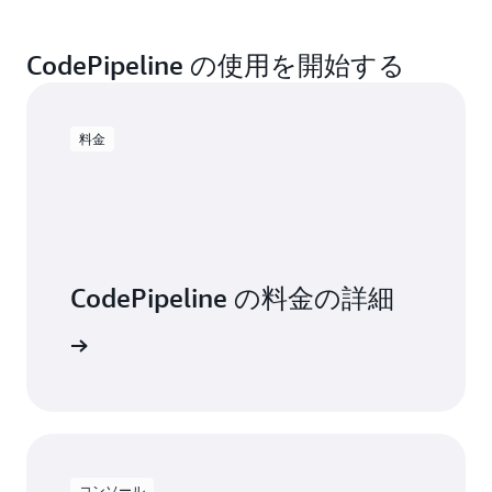
各ステージは、コードの構築またはテスト環境
ストは
AWS CodeBuild
で実行できます。
ド、テスト、デプロイのためにサードパーティ
で、独自のサーバーをパイプラインに接続でき
の JSON ドキュメントを使用して、パイプライ
Management (IAM)
を使用して、リリースワーク
パイプラインに影響を与えるイベントに関する
へのデプロイなどのタスクである、連続したア
CodePipeline では、
AWS CodeDeploy
、
AWS
ー製のツールを使用できます。
統合
についての
るカスタムアクションを登録できます。
ン構造を定義できます。これらのドキュメント
フローを変更できるユーザーやそれを制御でき
通知を作成することができます。通知は
Amazon
CodePipeline の使用を開始する
クションで構成されます。CodePipeline には、
Elastic Beanstalk
、
Amazon Elastic Container
詳細をご覧ください。
CodePipeline の Jenkins プラグインを使用して、
により、既存のパイプラインを更新したり、新
るユーザーを管理します。IAM ユーザー、IAM ロ
Simple Notiﬁcation Service (Amazon SNS)
通知の
パイプラインとそのさまざまなステージやアク
Service (Amazon ECS)
、または
AWS Fargate
を使
既存のビルドサーバーを簡単にカスタムアクシ
規パイプライン作成用の開始テンプレートを提
ール、SAML と統合されたディレクトリを使用し
形式で送信されます。各通知には、ステータス
ションを作成、設定、管理するグラフィカルユ
用して変更をデプロイできます。
ョンとして登録することもできます。
供したりできます。
て、ユーザーにアクセス権を与えることができ
メッセージと、その通知が生成される原因とな
料金
ーザーインターフェイスが用意されていて、リ
ます。
ったイベントが存在するリソースへのリンクも
AWS CloudFormation
のアクションをモデル化す
リースプロセスのワークフローの視覚化とモデ
含まれます。
ると、リリースプロセスの一環として AWS リソ
ル化を容易に行えます。
ースをプロビジョニング、更新、削除できま
す。これにより、
AWS サーバーレスアプリケー
並列実行
ションモデル (AWS SAM)
で
AWS Lambda
、
CodePipeline を使用して構築、テスト、デプロ
CodePipeline の料金の詳細
Amazon API Gateway
、および
Amazon
イアクションを並列実行するようにモデル化し
DynamoDB
を使用して構築したサーバーレスア
て、ワークフロー速度を向上できます。
セスする
プリケーションの継続的デリバリーも可能にな
ります。
また、パイプラインのどの段階でも、
CodePipeline の Lambda との統合
を使用して、
コードによって定義されているカスタム関数を
コンソール