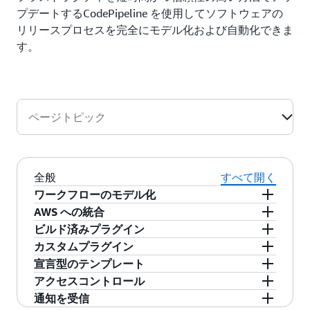
プデートするCodePipeline を使用してソフトウェアの
リリースプロセスを完全にモデル化および自動化できま
す。
ページトピック
全般
すべて開く
ワークフローのモデル化
AWS への統合
パイプラインでは、リリースプロセスのワーク
ビルド済みプラグイン
フローを定義し、リリースプロセスを通して新
CodePipeline では、パイプラインのソースコー
カスタムプラグイン
しいコードの変更がどのように進行するかを記
ドを
AWS CodeCommit
、GitHub、
Amazon
CodePipeline では、GitHub または Jenkins のよ
宣言型のテンプレート
述します。パイプラインは、ワークフローの論
Elastic Container Registry (Amazon ECR)
、また
うなサードパーティーのデベロッパー用ツール
CodePipeline では、お客様独自のカスタムシス
アクセスコントロール
理的な区分として機能する一連のステージ (構
は
Amazon Simple Storage Service (Amazon S3)
を、クリック 1 回でリリースプロセスの任意の
テムを統合できます。CodePipeline のオープン
CodePipeline では、リリースワークフローとそ
通知を受信
築、テスト、デプロイなど) から構成されます。
から直接取得できます。ビルドとユニットのテ
ステージに統合できます。ソースの管理、ビル
ソースエージェントをサーバーに統合すること
のステージおよびアクションを指定する宣言型
CodePipeline は
AWS Identity and Access