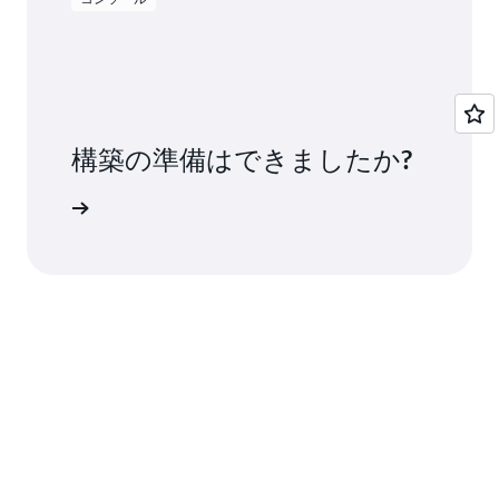
トリガーできます。例えば、ウェブアプリケー
ションが正常にデプロイされたかどうかテスト
する Lambda 関数をトリガーできます。
CodePipeline によって、これらのサービスを
サ
ードパーティー製のデベロッパー用ツール
やカ
構築の準備はできましたか?
スタムシステムと結び付けるパイプラインを設
定できます。
用を開始する