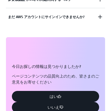
ドキュメンテーションを表示する
ませんでしたか? または、AWS ルートユーザーアカ
ウントにアクセスするための認証情報がありません
紛失、及び仕様できなくなった多要素認証 (MFA) デ
まだ AWS アカウントにサインインできませんか?
か?
バイス
ソリューションを見る
それでも AWS アカウントにログインできない場合
ソリューションを見る
は、このフォームに記入してください。
フォームを表示
今日お探しの情報は見つかりましたか?
ページコンテンツの品質向上のため、皆さまのご
意見をお寄せください
はい
いいえ