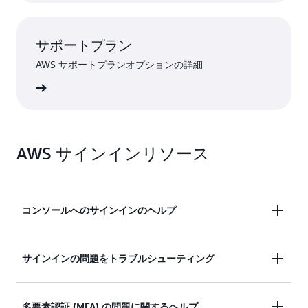
サポートプラン
AWS サポートプランオプションの詳細
ンを見る
AWS サインインリソース
コンソールへのサインインのヘルプ
AWS マネジメントコンソールへのサインインにサ
サインインの問題をトラブルシューティング
ポートが必要ですか?
サインインしようとしましたが、認証情報が機能し
多要素認証 (MFA) の問題に関するヘルプ