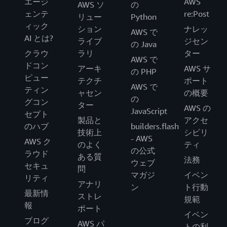
エージ
AWS
AWS ソ
の
ェンテ
re:Post
リュー
Python
ィック
ション
ナレッ
AWS で
AI とは?
ライブ
ジセン
の Java
クラウ
ラリ
ター
AWS で
ドコン
アーキ
AWS サ
の PHP
ピュー
テクチ
ポート
AWS で
ティン
ャセン
の概要
の
グコン
ター
AWS の
JavaScript
セプト
製品と
アクセ
のハブ
builders.flash
技術上
シビリ
- AWS
AWS ク
のよく
ティ
の公式
ラウド
ある質
法務
ウェブ
セキュ
問
マガジ
イベン
リティ
アナリ
ン
ト行動
最新情
ストレ
規範
報
ポート
イベン
ブログ
AWS パ
トの利