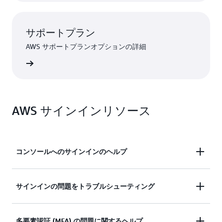
サポートプラン
AWS サポートプランオプションの詳細
ンを見る
AWS サインインリソース
コンソールへのサインインのヘルプ
AWS マネジメントコンソールへのサインインにサ
サインインの問題をトラブルシューティング
ポートが必要ですか?
サインインしようとしましたが、認証情報が機能し
多要素認証 (MFA) の問題に関するヘルプ