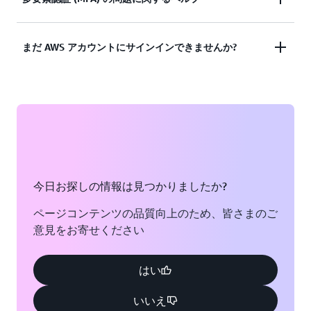
ドキュメンテーションを表示する
ませんでしたか? または、AWS ルートユーザーアカ
ウントにアクセスするための認証情報がありません
紛失、及び仕様できなくなった多要素認証 (MFA) デ
まだ AWS アカウントにサインインできませんか?
か?
バイス
ソリューションを見る
それでも AWS アカウントにログインできない場合
ソリューションを見る
は、このフォームに記入してください。
フォームを表示
今日お探しの情報は見つかりましたか?
ページコンテンツの品質向上のため、皆さまのご
意見をお寄せください
はい
いいえ