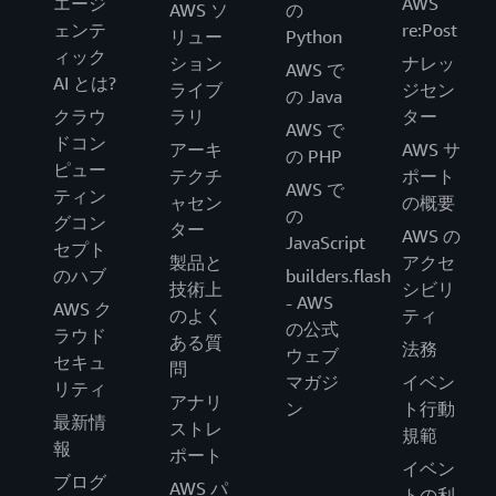
エージ
AWS
AWS ソ
の
ェンテ
re:Post
リュー
Python
ィック
ション
ナレッ
AWS で
AI とは?
ライブ
ジセン
の Java
クラウ
ラリ
ター
AWS で
ドコン
アーキ
AWS サ
の PHP
ピュー
テクチ
ポート
AWS で
ティン
ャセン
の概要
の
グコン
ター
AWS の
JavaScript
セプト
製品と
アクセ
のハブ
builders.flash
技術上
シビリ
- AWS
AWS ク
のよく
ティ
の公式
ラウド
ある質
法務
ウェブ
セキュ
問
マガジ
イベン
リティ
アナリ
ン
ト行動
最新情
ストレ
規範
報
ポート
イベン
ブログ
AWS パ
トの利