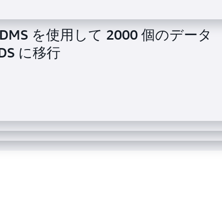
 を使用して Aurora Serverless v2
AWS DMS を使用して 2000 個のデータ
、サーバーレスの未来へのジャーニ
RDS に移行
S を使用してダウンタイムやプレイヤー
 を使用して DynamoDB への移行を加速
 Amazon DynamoDB に移行
ヘッドを 90% 削減