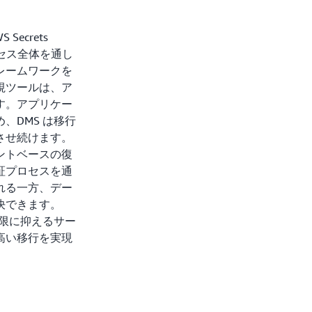
Secrets
ロセス全体を通し
レームワークを
視ツールは、ア
す。アプリケー
、DMS は移行
させ続けます。
イントベースの復
証プロセスを通
れる一方、デー
決できます。
小限に抑えるサー
高い移行を実現