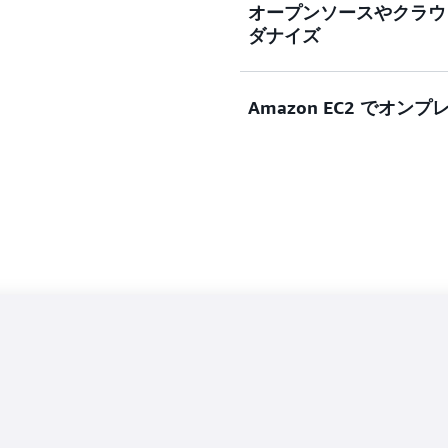
オープンソースやクラウ
シンプルな移行プロセスを
ダナイズ
ータベースからマネージド
いないデータベース管理タ
モダナイズによってコスト
Amazon EC2 でオ
信頼性を高めることで、イ
能になります。 ルールベー
換を組み合わせることで、
Amazon EC2 Dedica
ストすることからクラウド
ケーラビリティと柔軟性を
きます。基盤となる OS 