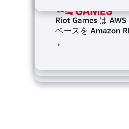
BMW Group が、DMS
Riot Games は 
に移行することで
ベースを Amazon 
Ubisoft、DM
ーを加速
Heroku は DMS
の影響はほとんどなしに
し、運用上のオーバー
導入事例を読む
導入事例を読む
導入事例を読む