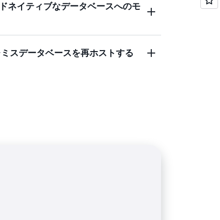
ドネイティブなデータベースへのモ
通じて、レガシーまたはオンプレミスのデ
クラウドサービスに移行し、差別化されて
スクを排除します。
を削減し、可用性、ディザスタリカバリ、
ンプレミスデータベースを再ホストする
ノベーションの迅速化と運用の効率化が可
スのスキーマ変換と生成 AI 支援コード変
データベース移行を加速します。
ted Hosts またはベアメタルでデータベースを再ホ
ジャーニーを始めましょう。クラウドのス
活用しながら、既存の運用モデルを維持で
へのフルアクセスを維持します。