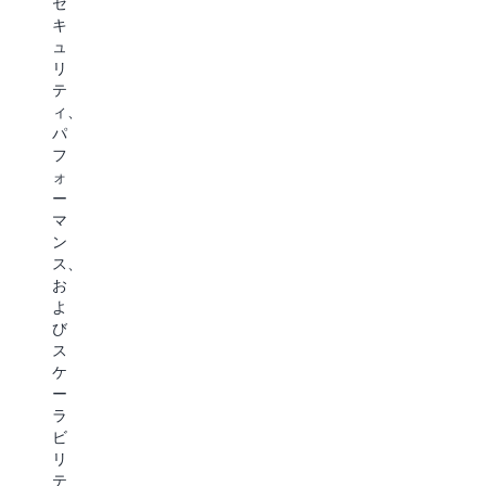
セ
エ
客
ィ、
キ
ン
様
パ
ュ
タ
は、
フ
リ
ー
セ
ォ
テ
テ
キ
ー
ィ、
イ
ュ
マ
パ
ン
リ
ン
フ
メ
テ
ス、
ォ
ン
ィ、
耐
ー
ト
パ
障
マ
業
フ
害
ン
界
ォ
性、
ス、
の
ー
お
お
お
マ
よ
よ
客
ン
び
び
様
ス、
セ
ス
は、
お
キ
ケ
ス
よ
ュ
ー
ケ
び
リ
ラ
ー
耐
テ
ビ
ラ
障
ィ
リ
ビ
害
の
テ