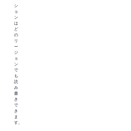
役
ス
し
シ
立
ケ
ま
ョ
つ
ー
す。
ン
か
ス
は
を
を
ど
ご
強
の
覧
化
リ
く
す
ー
だ
る
ジ
さ
方
ョ
い。
法
ン
を
で
見
も
い
読
だ
み
し
書
ま
き
し
で
ょ
き
う。
ま
す。