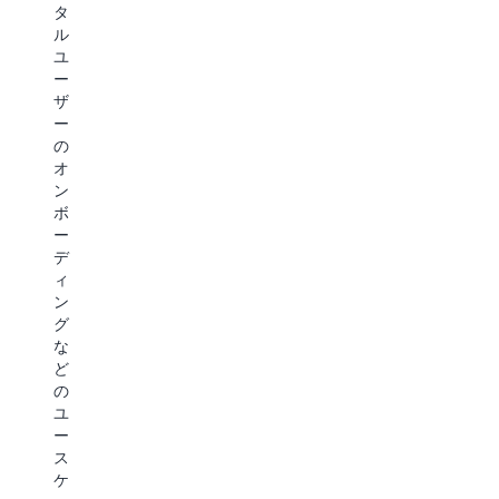
タ
保
処
タ
デ
存
理
ル
ー
す
で
ユ
タ
る
き
ー
ア
こ
る
ザ
ク
と
よ
ー
セ
で、
う
の
ス
お
に
オ
の
客
し
ン
ニ
様
ま
ボ
ー
が
す。
ー
ズ
デ
Amazon
デ
を
ー
DynamoD
ィ
管
タ
が、
ン
理
忠
コ
グ
で
実
ン
な
き
性
テ
ど
る
を
ン
の
よ
実
ツ
ユ
う
現
の
ー
に
す
ロ
ス
し
る
ー
ケ
ま
た
カ