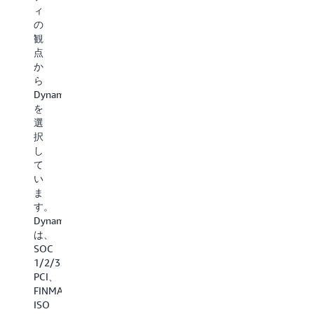
リ
性
観
ィ
テ
の
点
の
ィ、
観
か
観
パ
点
ら
点
フ
か
Amazon
か
ォ
ら
DynamoD
ら
ー
Amazon
を
DynamoDB
マ
DynamoDB
選
を
ン
を
択
選
ス、
選
し
択
お
択
て
し
よ
し
い
て
び
て
ま
い
回
い
す。
ま
復
ま
DynamoD
す。
力
す。
は、
DynamoDB
の
DynamoDB
お
は、
た
は、
客
SOC
め
ユ
様
1/2/3、
に
ー
が
PCI、
Amazon
ザ
ほ
FINMA、
DynamoDB
ー
ぼ
ISO
を
プ
無