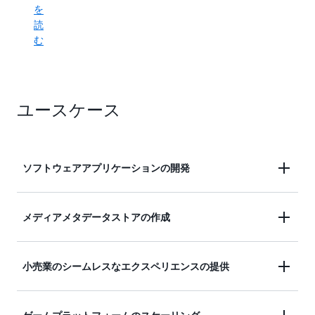
を
読
む
ユースケース
ソフトウェアアプリケーションの開発
ユーザーコンテンツのメタデータやキャッシュをサ
メディアメタデータストアの作成
ポートするインターネット規模のアプリケーション
を構築します。これらのアプリケーションは、数百
リアルタイム動画ストリーミングやインタラクティ
万人のユーザーに対する高い同時実行性と接続性、
小売業のシームレスなエクスペリエンスの提供
ブコンテンツなどのメディアやエンターテイメント
および 1 秒間に数百万回のリクエストを必要としま
のワークロードのスループットとコンカレンシーを
す。
ショッピングカート、ワークフローエンジン、在庫
スケールし、AWS リージョン間のマルチリージョ