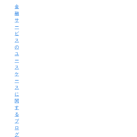
金
融
サ
ー
ビ
ス
の
ユ
ー
ス
ケ
ー
ス
に
関
す
る
ブ
ロ
グ