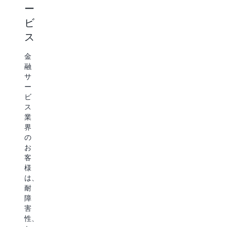
ー
ア
マ
卸
ビ
と
ー
売
ス
エ
ケ
小
ン
テ
売
金
お
タ
ィ
融
よ
サ
ー
ン
び
ー
テ
グ
卸
ビ
売
イ
ス
広
の
業
ン
告
お
界
と
客
メ
の
マ
様
お
ン
ー
は、
客
ト
ケ
ス
様
テ
ケ
は、
メ
ィ
ー
耐
デ
ン
ラ
障
ィ
グ
ビ
害
ア
の
リ
性、
と
お
テ