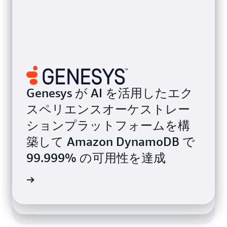
Genesys が AI を活用したエク
スペリエンスオーケストレー
ションプラットフォームを構
Zoom Video Communications,
Snap Inc. が DynamoDB を利用
築して Amazon DynamoDB で
Inc. が 1 日の会議参加者数の
して中央値レイテンシーを
99.999% の可用性を達成
1,000 万人から 3 億人への急増
20％ 低減
を管理
例を読む
例を読む
例を読む