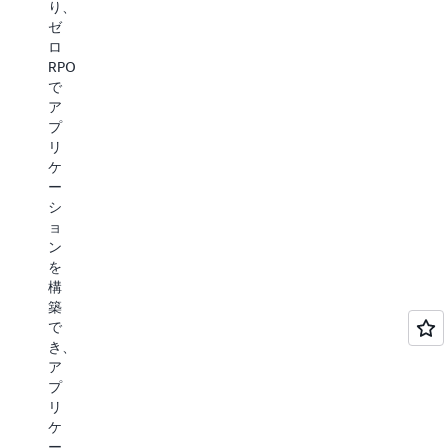
り、
ラ
ム
追
ゼ
ウ
入
跡
ロ
ド
札、
な
RPO
へ
タ
ど
で
の
ー
の
ア
移
ゲ
ユ
プ
行
テ
ー
リ
な
ィ
ス
ケ
ど
ン
ケ
ー
の
グ
ー
シ
ユ
広
ス
ョ
ー
告、
を
ン
ス
お
強
を
ケ
よ
化
構
ー
び
す
築
ス
属
る
で
に
性
方
き、
ど
な
法
ア
の
ど
を
プ
よ
の
ご
リ
う
ユ
紹
ケ
に
ー
介
ー