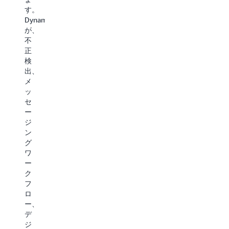
プ
リ
い
す。
ッ
ン
極
DynamoDB
ト
ク
端
が、
を
な
に
不
利
ど
ス
正
用
の
ケ
検
し
さ
ー
出、
て、
ま
ル
メ
ス
ざ
さ
ッ
ト
ま
れ
セ
リ
な
た
ー
ー
マ
イ
ジ
ミ
ー
ベ
ン
ン
ケ
ン
グ
グ
テ
ト
ワ
や
ィ
を
ー
コ
ン
シ
ク
ン
グ
ー
フ
テ
デ
ム
ロ
ン
ー
レ
ー、
ツ
タ
ス
デ
メ
を
に
ジ