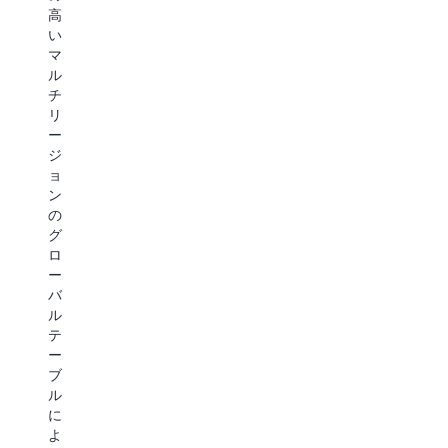
デ
評
ォ
高
ジ
価、
ー
い
タ
ア
ム
マ
ル
セ
の
ル
ヒ
ッ
構
チ
ュ
ト
築、
リ
ー
公
シ
ー
マ
開
ョ
ジ
ン
の
ッ
ョ
の
よ
ピ
ン
作
り
ン
の
成、
効
グ
グ
デ
果
カ
ロ
ジ
的
ー
ー
タ
な
ト
バ
ル
収
の
ル
コ
益
デ
テ
ン
化、
プ
ー
テ
リ
ロ
ブ
ン
ア
イ、
ル
ツ
ル
在
に
の
タ
庫
よ
ク
イ
の