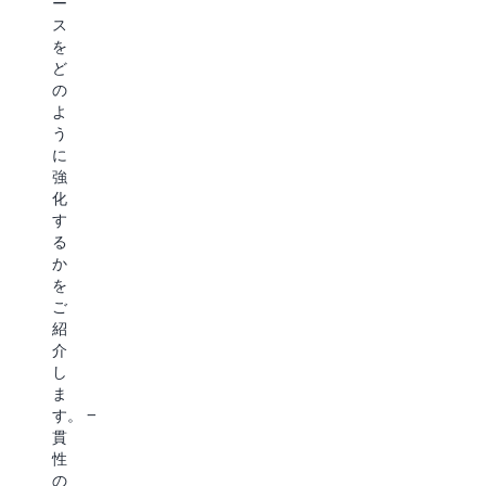
ー
す。
め
ラ
ス
Amazon
に
イ
を
DynamoDB
役
ズ、
ど
が、
立
優
の
コ
ち
れ
よ
ン
ま
た
う
テ
す。
設
に
ン
Amazon
計
強
ツ
DynamoDB
の
化
を
が、
カ
す
ラ
ソ
ス
る
イ
ー
タ
か
ブ
シ
マ
を
ス
ャ
ー
ご
ト
ル
デ
紹
リ
メ
ー
介
ー
デ
タ
し
ミ
ィ
プ
ま
ン
ア
ラ
す。 一
グ
投
ッ
貫
す
稿
ト
性
る
の
フ
の