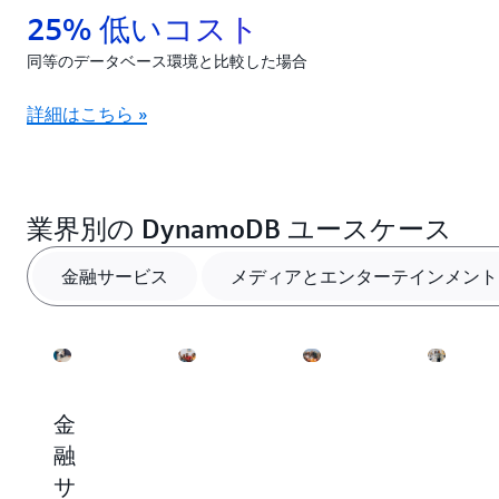
25% 低いコスト
同等のデータベース環境と比較した場合
詳細はこちら »
業界別の DynamoDB ユースケース
金融サービス
メディアとエンターテインメント
金
メ
広
小
融
デ
告
売
サ
ィ
と
と