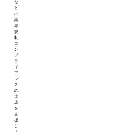
な
選
ロ
制
ど
択
フ
限
の
し
ァ
の
業
て
イ
ス
界
い
ル、
ル
規
ま
ユ
ー
制
す。
ー
プ
コ
DynamoDB
ザ
ッ
ン
は、
ー
ト
プ
お
イ
を
ラ
客
ベ
利
イ
様
ン
用
ア
が
ト、
し
ン
ほ
ク
て、
ス
ぼ
リ
ト
の
無
ッ
ラ
達
制
ク
フ
成
限
数、
ィ
を
の
訪
ッ
支
ス
問
ク
援
ル
済
の
し
ー
み
多
ま