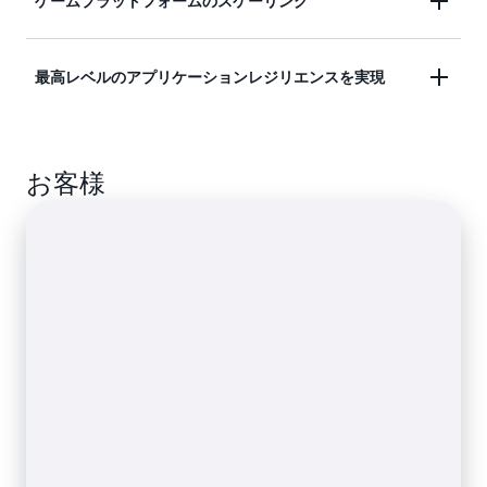
ゲームプラットフォームのスケーリング
追跡、顧客プロファイルをデプロイするためのデザ
ンレプリケーションにより低レイテンシーを実現し
インパターンを使用します。DynamoDB は、大量
ます。
運用コストをかけずに、イノベーションの推進に集
のトラフィックや極端にスケールしたイベントをサ
最高レベルのアプリケーションレジリエンスを実現
中できます。プレイヤーデータ、セッション履歴、
ポートし、1 秒間に数百万回のクエリを処理できま
リーダーボードを使って、数百万人の同時接続ユー
す。
ザーに対応したゲームプラットフォームを構築でき
アプリケーションが常に利用可能な状態に保たれ、
ます。
お客様
どのリージョンの最新データも常に読み取れるよう
にします。特に、支払い処理や金融サービスのアプ
リケーションに最適です。