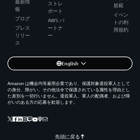
最新情
ストレ
規範
報
ポート
イベン
ブログ
AWS パ
トの利
プレス
ートナ
用規約
リリー
ー
ス
English
Amazon は機会均等雇用企業であり、保護対象退役軍人として
の身分、障がい、その他法令で保護されている属性を理由とし
た差別を一切行いません。退役軍人、軍人の配偶者、および障
がいのある方の応募を歓迎します。
先頭に戻る