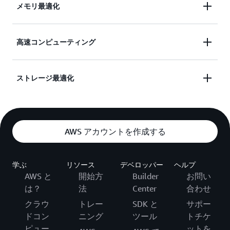
高いパフォーマンスのコンピューティング、バッチ
メモリ最適化
処理、ビデオエンコーディングなどに理想的です。
詳細を確認する
高いパフォーマンスデータベース、ウェブ規模の分
高速コンピューティング
詳細を確認する
散型インメモリキャッシュ、中規模インメモリデー
タベース、リアルタイムビッグデータ分析などに理
機械学習、グラフィック集中アプリケーション、ゲ
ストレージ最適化
想的です。
ーミングなどに理想的です。
詳細を確認する
NoSQL データベース、データウェアハウジング、
詳細を確認する
分散型ファイルシステムなどに理想的です。
AWS アカウントを作成する
詳細を確認する
学ぶ
リソース
デベロッパー
ヘルプ
AWS と
開始方
Builder
お問い
は？
法
Center
合わせ
クラウ
トレー
SDK と
サポー
ドコン
ニング
ツール
トチケ
ピュー
ットを