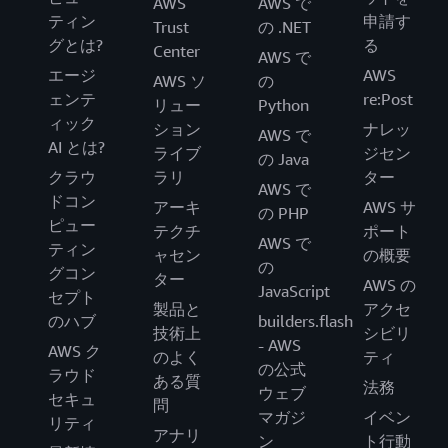
AWS
AWS で
ティン
申請す
Trust
の .NET
グとは?
る
Center
AWS で
エージ
AWS
AWS ソ
の
ェンテ
re:Post
リュー
Python
ィック
ション
ナレッ
AWS で
AI とは?
ライブ
ジセン
の Java
クラウ
ラリ
ター
AWS で
ドコン
アーキ
AWS サ
の PHP
ピュー
テクチ
ポート
AWS で
ティン
ャセン
の概要
の
グコン
ター
AWS の
JavaScript
セプト
製品と
アクセ
のハブ
builders.flash
技術上
シビリ
- AWS
AWS ク
のよく
ティ
の公式
ラウド
ある質
法務
ウェブ
セキュ
問
マガジ
イベン
リティ
アナリ
ン
ト行動