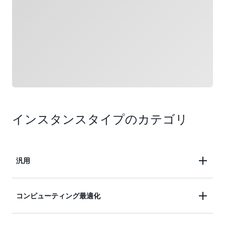
インスタンスタイプのカテゴリ
汎用
ビジネスクリティカルなアプリケーション、中小規
コンピューティング最適化
模のデータベース、ウェブ階層のアプリケーション
などに理想的です。