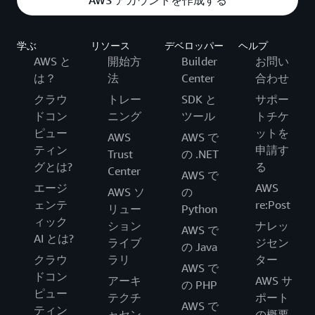
学ぶ
リソース
デベロッパー
ヘルプ
AWS と
開始方
Builder
お問い
は？
法
Center
合わせ
クラウ
トレー
SDK と
サポー
ドコン
ニング
ツール
トチケ
ピュー
ットを
AWS
AWS で
ティン
申請す
Trust
の .NET
グとは?
る
Center
AWS で
エージ
AWS
AWS ソ
の
ェンテ
re:Post
リュー
Python
ィック
ション
ナレッ
AWS で
AI とは?
ライブ
ジセン
の Java
クラウ
ラリ
ター
AWS で
ドコン
アーキ
AWS サ
の PHP
ピュー
テクチ
ポート
AWS で
ティン
ャセン
の概要