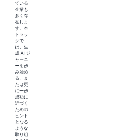
ている
の収
ための
企業も
集、品
コツを
多く存
質担
紹介し
在しま
保、カ
ます。
す。本
タログ
また、
トラッ
管理、
アプリ
クで
ガバナ
ケーシ
は、生
ンス、
ョン開
成 AI ジ
そして
発を促
ャーニ
データ
進する
ーを歩
が最終
ため
み始め
的にど
の、生
る、ま
のよう
成 AI に
たは更
に生成
よる開
に一歩
AI に活
発者支
成功に
かせる
援のセ
近づく
かを数
ッショ
ための
セッシ
ンもご
ヒント
ョンに
用意し
となる
分けて
まし
ような
お届け
た。
取り組
しま