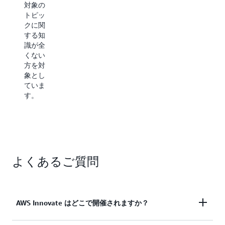
対象の
ストプ
加者は
トピッ
ラクテ
そのト
クに関
ィス、
ピック
する知
サービ
にある
識が全
ス機能
程度精
くない
の詳
通して
方を対
細、お
いる方
象とし
よびデ
が対象
ていま
モを提
です。
す。
供する
ただ
ことに
し、同
焦点を
様のソ
当てて
リュー
いま
ション
す。
の実装
経験が
よくあるご質問
ない場
合もあ
りま
す。
AWS Innovate はどこで開催されますか？