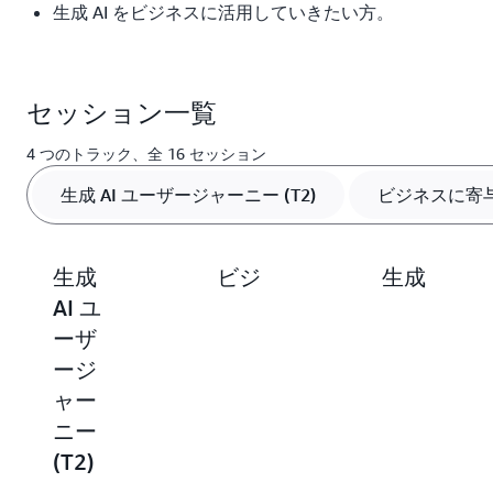
生成 AI をビジネスに活用していきたい方。
セッション一覧
4 つのトラック、全 16 セッション
生成 AI ユーザージャーニー (T2)
ビジネスに寄与
生成
ビジ
生成
AI ユ
ネス
AI ア
ーザ
に寄
プリ
ージ
与す
ケー
ャー
るデ
ショ
ニー
ータ
ン開
(T2)
活用
発
(T3)
(T4)