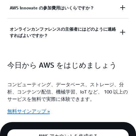
AWS Innovate はオンラインカンファレンスです。
AWS Innovate の参加費用はいくらですか？
インターネットに接続できる PC (パソコン) やモバ
イル端末 (スマートフォンやタブレット) を使って、
参加費用はかかりません。通信費については参加者
オンラインカンファレンスの主催者にはどのように連絡
どこからでもイベントに参加することができます。
すればよいですか？
のご負担となります。
日本語以外に、英語、韓国語のセッションがありま
す。（多言語対応ではなく、各言語のセッションコ
ンテンツは異なります。）
上記の FAQ 以外のご質問がある場合は、
aws-jp-
今日から AWS をはじめましょう
event-info@amazon.com
へお問い合わせくださ
い。
コンピューティング、データベース、ストレージ、分
析、コンテンツ配信、機械学習、IoT など、 100 以上の
サービスを無料で実際に体験できます。
無料サインアップ »
AWS アカウントを作成する