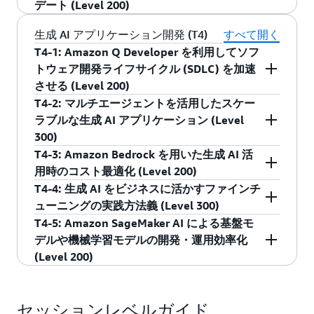
デート (Level 200)
たイノベーションを促進する概念と仕組み、そ
SageMaker Lakehouse が発表されました。オー
ることにより、ダッシュボードの提供やインサ
アマゾン ウェブ サービス ジャパン合同会社
してその中核となる機能について、分かりやす
プンテーブルフォーマットである Apache Iceberg
イトの抽出が格段に便利になりました。本セッ
RAG アプリケーションの提供には、データソー
生成 AI アプリケーション開発 (T4)
すべて開く
AI/ML スペシャリスト ソリューションアーキテ
く解説します。
を活用したデータアクセスを提供します。本セ
ションでは、Amazon QuickSight を使って効率
スへの接続、検索や生成、画面の開発が必要で
T4-1: Amazon Q Developer を利用してソフ
クト
ッションでは Sagemaker Lakehouse がどのよう
化を図りながら大規模にまで展開し、さらに
す。Amazon Q Business を活用することでこれ
トウェア開発ライフサイクル (SDLC) を加速
近藤 健二郎
アマゾン ウェブ サービス ジャパン合同会社
にサイロを解消し分析に役立つかを紹介しま
Amazon Q in QuickSight を活用してダッシュボ
らの構築が不要になり、スピーディーに社内
させる (Level 200)
ソリューションアーキテクト
す。
ードからインサイト得て、業務を改善する方法
RAG を用意することが可能です。本セッション
T4-2: マルチエージェントを活用したスケー
西村 忠己
コードの提案を行う AI アシスタントの利用が広
をご紹介します。
ではいかに簡単に Amazon Q Business で RAG を
ラブルな生成 AI アプリケーション (Level
アマゾン ウェブ サービス ジャパン合同会社
まっています。しかし、ソフトウェア開発ライ
構築できるか、また、より使いやすくなった
300)
ソリューションアーキテクト
アマゾン ウェブ サービス ジャパン合同会社
フサイクル全般における実装のフェーズはあく
Amazon Q Business の最新アップデートをご紹
T4-3: Amazon Bedrock を用いた生成 AI 活
野上 恭平
ソリューションアーキテクト
まで一部であり、その他テストやメンテナンス
生成 AI エージェントは、ユーザーの入力に対し
介します。
用時のコスト最適化 (Level 200)
溝渕 匡
フェーズのタスクも多くの労力を必要としま
て基盤モデルが様々なタスクを自律的に遂行す
T4-4: 生成 AI をビジネスに活かすファインチ
アマゾン ウェブ サービス ジャパン合同会社
す。Amazon Q Developer はコードの提案を超え
るアプリケーションです。エージェントは単独
生成 AI の実活用が普及する中、大規模な本番活
ューニングの実践方法義 (Level 300)
AI/ML スペシャリスト ソリューションアーキテ
て、ユニットテストの自動生成、自動コードレ
での利用だけでなく、複数連携させることで、
用を検討した際に、よりコスト効率の良いモデ
T4-5: Amazon SageMaker AI による基盤モ
クト
ビュー、ドキュメントの生成など複雑なタスク
運用管理の分離、役割分担による効率化、並列
ルやアプローチのニーズが高まっています。
生成 AI は、ビジネスにおける革新的な可能性を
デルや機械学習モデルの開発・運用効率化
飯塚 将太
を解決することができます。本セッションで
処理による広範なタスク実行など、様々な利点
AWS re:Invent 2024 では、国内でも人気の高い
もたらしますが、既存の学習済みモデルをその
(Level 200)
は、開発者が新機能を顧客に届けるまでの過程
が得られます。本セッションでは、AWS
Anthropic の Claude に加えて、新たに Amazon
まま活用するだけでは、必ずしもビジネスニー
をさらに迅速化する、新しいエージェント機能
re:Invent 2024 で発表された Amazon Bedrock
Nova や Amazon Bedrock Marketplace 上の 100
ズに十分に対応できない場合があります。ファ
生成 AI や機械学習モデルの開発・運用におい
をご紹介します。
Agents の multi-agent collaboration (プレビュー)
以上のモデルが利用可能になりました。またそ
インチューニングは、独自のデータを追加して
て、品質管理や効率化が大きな課題となってい
セッションレベルガイド