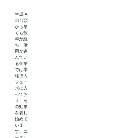
生成 AI
の台頭
生成 AI
生成 AI
から早
の効果
アプリ
くも数
を最大
ケーシ
年が経
化する
ョンに
ち、活
ために
は SaaS
用が進
は、大
のよう
んでい
規模言
に手軽
る企業
語モデ
に始め
では本
ル (LLM)
るケー
格導入
の日々
ス、API
フェー
向上す
経由で
ズに入
る性能
独自ア
ってお
に自社
プリケ
り、そ
データ
ーショ
の効果
を組み
ンを構
を表し
合わせ
築する
始めて
ること
パター
いま
が効果
ン、イ
す。ユ
的で
ンフラ
ースケ