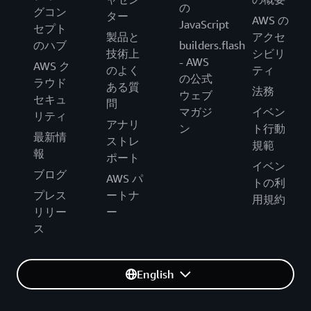
の
グコン
ター
AWS の
JavaScript
セプト
製品と
アクセ
のハブ
builders.flash
技術上
シビリ
- AWS
AWS ク
のよく
ティ
の公式
ラウド
ある質
法務
ウェブ
セキュ
問
マガジ
イベン
リティ
アナリ
ン
ト行動
最新情
ストレ
規範
報
ポート
イベン
ブログ
AWS パ
トの利
プレス
ートナ
用規約
リリー
ー
ス
English