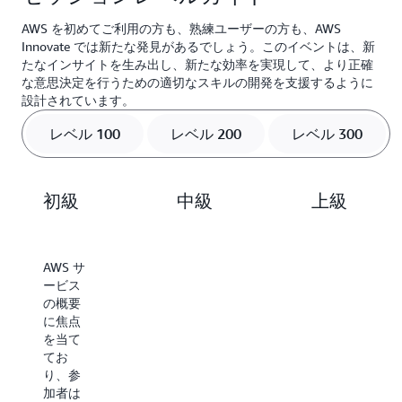
を中心に、生成 AI エージェントの可能性を広げ
れらのモデルを効率よく利用するための、
生成 AI モデルをカスタマイズする手法であり、
ます。Amazon SageMaker AI は、実験管理、モ
アマゾン ウェブ サービス ジャパン合同会社
るマルチエージェント手法のメリット、仕組み
Prompt Caching や Prompt Routing、Model
ビジネスでの活用度を大幅に高めることができ
デル評価、パイプライン構築、セーフガード実
AWS を初めてご利用の方も、熟練ユーザーの方も、AWS
ソリューションアーキテクト
や、AWS での実現方法を紹介します。
Distillation など、発展的な機能も登場しまし
Innovate では新たな発見があるでしょう。このイベントは、新
ます。本セッションでは、ファインチューニン
装など、包括的な MLOps/FMOps 機能を提供す
長谷川 大
たなインサイトを生み出し、新たな効率を実現して、より正確
た。本セッションではそれらの新機能がどのよ
グの意義とメリットについて説明し、AWS サー
ることでこれらの課題に対応します。本セッシ
アマゾン ウェブ サービス ジャパン合同会社
な意思決定を行うための適切なスキルの開発を支援するように
うな状況で活用できるのかを分かりやすく解説
ビスを活用した実践的な手法をご紹介します。
ョンでは、AWS のエコシステムを活用して、基
設計されています。
ソリューションアーキテクト
します。
盤モデル (FM) を含む ML モデルの構築から本番
安藤 慎太郎
アマゾン ウェブ サービス ジャパン合同会社
レベル 100
レベル 200
レベル 300
環境へのデプロイまでを効率的に実現する方法
アマゾン ウェブ サービス ジャパン合同会社
シニアソリューションアーキテクト
と、実際の導入事例を紹介します。
シニアソリューションアーキテクト
千代田 真吾
石見 和也
アマゾン ウェブ サービス ジャパン合同会社
初級
中級
上級
ソリューションアーキテクト
大前 遼
AWS サ
トピッ
対象の
ービス
クの入
トピッ
の概要
門知識
クの詳
に焦点
を持っ
細を提
を当て
ている
供する
てお
ことを
セッシ
り、参
前提
ョンで
加者は
に、ベ
す。参