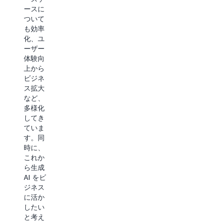
す。そ
レベル
ースに
して自
でモデ
ついて
社デー
ルを独
も効率
タを継
自開発
化、ユ
続的に
するな
ーザー
活用し
ど、
体験向
ていく
様々な
上から
ために
形態が
ビジネ
は、長
ありま
ス拡大
期的な
す。本
など、
観点か
トラッ
多様化
らのデ
クでは
してき
ータ戦
多岐に
ていま
略が必
渡る生
す。同
要で
成 AI ア
時に、
す。本
プリケ
これか
トラッ
ーショ
ら生成
クで
ンの開
AI をビ
は、デ
発にお
ジネス
ータ戦
ける手
に活か
略に含
法やツ
したい
まれる
ール、
と考え
データ
活用の