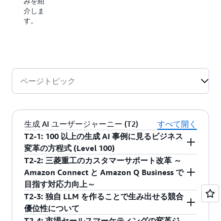
みを紹
す。
介しま
す。
ページトピック
生成 AI ユーザージャーニー (T2)
すべて開く
T2-1: 100 以上の生成 AI 事例に見るビジネス
変革の方程式 (Level 100)
T2-2: 三菱重工のカスタマーサポート改革 ～
IPA の DX 動向 2024 では従業員数 1,001 人以上
Amazon Connect と Amazon Q Business で
の企業において生成 AI を導入または試験利用を
目指す対応力向上～
している企業は 7 割以上に上っています。一方
T2-3: 独自 LLM を作ることで生み出せる競合
で DX、特に新規サービスの創出やビジネスモデ
米国拠点のカスタマーサポート部門では、電話
優位性について
ルの根本的な変革を伴うデジタルトランスフォ
対応業務における属人性や業務の偏りが課題で
T2-4: 市場セールスマーケティングの変革ジ