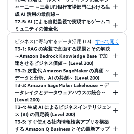
ーメーションの進捗は停滞しており、成果の出
した。これを解決するため、電話窓口を Amazon
カラクリは創業以来、独自の言語モデルの開発
ャーニー ～三菱UFJ銀行市場部門における生
ている割合は先を進む米国とで 3 倍近い差があ
Connect に移行し、Amazon Connect Contact
を行ってきました。カラクリの LLM は AWS
成 AI 活用の最前線～
る現状は変わっていません。本セッションで
Lens 等を活用して通話内容の書き起こしや要
Trainium を活用することで、低コストながら高
T2-5: AI による自動監視で実現するゲームコ
は、AWS の 100 社を超える国内の生成 AI 本番導
約、CRM 連携を実現しました。また、Amazon
性能なモデルを実現しています。このように専
三菱UFJ銀行市場部門では、市場セールスのマー
ミュニティの健全化
入事例から、特に新規サービス・機能の組込み
Q Business を導入し、対応水準の均一化を推進
用チップを使うことで今まで手をだすことが難
ケティング活動に対する DX を経営計画の重要施
やビジネスモデルの変革を成し遂げた事例に共
しました。本講演では、プロジェクトで直面し
しかった領域での LLM の学習も費用対効果を生
策として推進しています。その取り組みの一環
ゲームコミュニティの規模拡大に伴い、人手で
ビジネスに寄与するデータ活用 (T3)
すべて開く
通する方程式を解き明かします。
た課題や解決について詳しく紹介します。
み出しやすくなってきました。今回は LLM を独
で、市場セールスが、よりお客さまニーズに沿
の監視は限界に。弊社では AWS 上に構築した AI
T3-1: RAG の実装で直面する課題とその解決
自開発する際のユースケースやそれが生み出せ
った提案活動をタイムリーに行えるよう、機械
システムを用いて、不適切投稿の自動検知・削
～Amazon Bedrock Knowledge Base で加
アマゾン ウェブ サービス ジャパン合同会社
三菱重工業株式会社
る競合優位性についてお話しします。
学習や生成 AI の活用に取り組んでいます。今回
除を実現。ブランド毀損リスクを軽減しつつ、
速させるビジネス価値～ (Level 300)
シニア機械学習デベロッパーリレーションズ
デジタルイノベーション本部
はフロント部署とエンジニアチームが密接に協
機械学習の適用によりコミュニティの健全性を
T3-2: 次世代 Amazon SageMaker の真価 ～
久保 隆宏
DPI部 SoEグループ 主任
カラクリ株式会社
RAG（Retrieval-Augmented Generation）が登場
業して、短期間で生成 AI をビジネス実装に結び
維持。運用コストも大幅に削減。本講演ではそ
データと分析、AI の共創～ (Level 200)
山田 悠太 氏
Product Management Team
して時が経ち、すでにナレッジ検索やチャット
付け、継続的な改善を実現している取り組みを
の取り組みと成果について、技術的観点から解
T3-3: Amazon SageMaker Lakehouse ～デ
取締役CPO
ボットの用途で多く検討・実装されています。
生成 AI 技術の急速な発展により、企業のデータ
紹介します。
説します。
三菱重工業株式会社
ータレイクとデータウェアハウスの統合～
中山 智文 氏
一方で、RAG 構築の手間、精度の低さ、図表や
活用と分析手法が大きく変化し、分析・AI ユー
デジタルイノベーション本部
(Level 200)
株式会社三菱UFJ銀行
株式会社ゲームエイト
画像の処理の難しさ、評価の手間といった課題
スケースの収束が加速しています。本セッショ
DPI部 SoEグループ
T3-4: 生成 AI によるビジネスインテリジェン
市場企画部 市場エンジニアリング室
開発部
に直面することも多いです。本セッションで
ンでは、AWS re:Invent 2024 で発表されたデー
企業内のデータは多くの場合分断されており、
岩渕 宏樹 氏
ス (BI) の再定義 (Level 200)
Head of Quant Innovation
CTO
は、 RAG を実現するサービス Amazon Bedrock
タ、分析、AI の統合プラットフォームである、
統合して分析するにもコストや複雑性、ガバナ
T3-5: すぐ使える社内情報検索アプリを構築
堀金 哲雄 氏
伊林 義博 氏
Knowledge Bases により、それらの課題をどの
次世代の Amazon SageMaker をご紹介します。
ンスに課題を抱えています。このような課題を
近年、意思決定にはデータが必要不可欠になっ
する Amazon Q Business とその最新アップ
ように解決できるかについて紹介します。
次世代 SageMaker によってデータと AI を駆使し
解決するために、AWS re:Invent 2024 で Amazon
てきています。生成 AI が BI ツールに組み込まれ