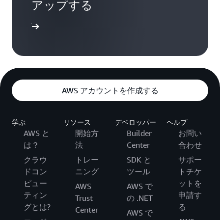
アップする
ンアップ
AWS アカウントを作成する
学ぶ
リソース
デベロッパー
ヘルプ
AWS と
開始方
Builder
お問い
は？
法
Center
合わせ
クラウ
トレー
SDK と
サポー
ドコン
ニング
ツール
トチケ
ピュー
ットを
AWS
AWS で
ティン
申請す
Trust
の .NET
グとは?
る
Center
AWS で