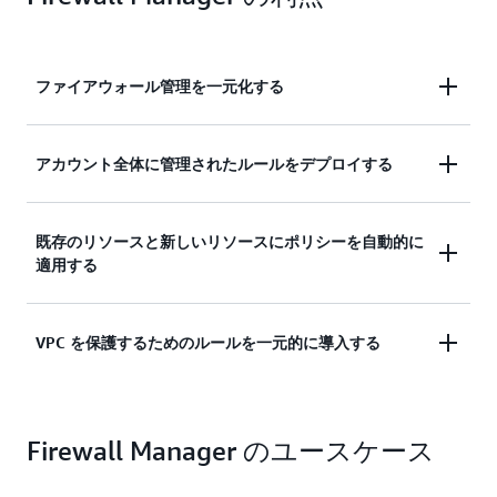
ファイアウォール管理を一元化する
中央管理者アカウントを使用して、複数の AWS ア
アカウント全体に管理されたルールをデプロイする
カウントにわたるファイアウォールルールを管理し
ます。
アプリケーションに事前設定された WAF ルールな
既存のリソースと新しいリソースにポリシーを自動的に
どのマネージドルールをアカウント間でデプロイし
適用する
ます。
定義したセキュリティポリシーを既存および新しく
VPC を保護するためのルールを一元的に導入する
作成されたリソースに自動的に適用します。
ベースラインセキュリティグループルールを一元的
にデプロイして、仮想プライベートクラウド (VPC)
Firewall Manager のユースケース
を保護します。