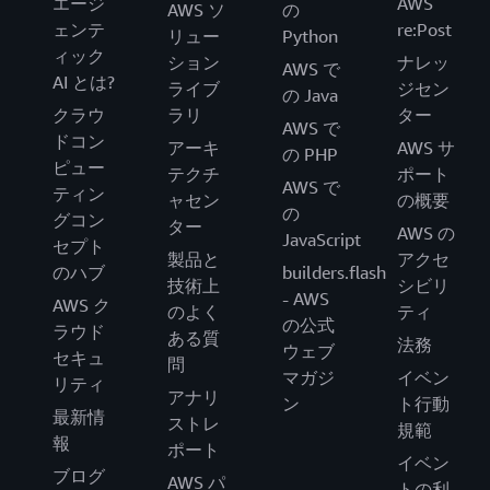
エージ
AWS
AWS ソ
の
ェンテ
re:Post
リュー
Python
ィック
ション
ナレッ
AWS で
AI とは?
ライブ
ジセン
の Java
クラウ
ラリ
ター
AWS で
ドコン
アーキ
AWS サ
の PHP
ピュー
テクチ
ポート
AWS で
ティン
ャセン
の概要
の
グコン
ター
AWS の
JavaScript
セプト
製品と
アクセ
のハブ
builders.flash
技術上
シビリ
- AWS
AWS ク
のよく
ティ
の公式
ラウド
ある質
法務
ウェブ
セキュ
問
マガジ
イベン
リティ
アナリ
ン
ト行動
最新情
ストレ
規範
報
ポート
イベン
ブログ
AWS パ
トの利