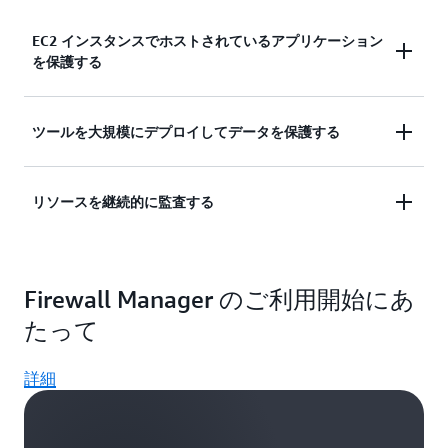
EC2 インスタンスでホストされているアプリケーション
を保護する
アプリケーション固有のルールをデプロイしなが
ツールを大規模にデプロイしてデータを保護する
ら、共通のセキュリティグループポリシーを使用し
てセキュリティグループルールのプライマリセット
AWS Organizations 構造内のアカウントと VPC 全体
リソースを継続的に監査する
を適用します。
で共通のセキュリティポリシーを使用して、ファイ
アウォールを作成、設定、および維持します。
一元的なモニタリングの詳細
未使用または冗長なセキュリティグループを監査し
Firewall Manager のご利用開始にあ
て排除し、セキュリティグループのルールを監査お
AWS Network Firewall の詳細
よび制御して、リスクの高いルールを特定します。
たって
継続的監査の詳細
詳細