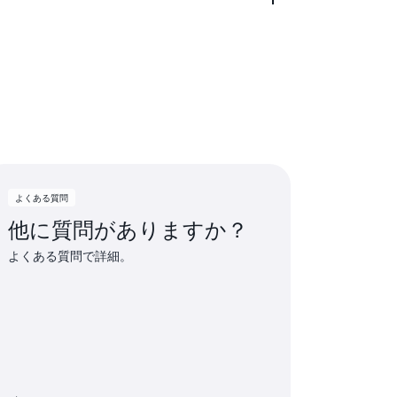
試用を開始し、対象となるクレジットを試
ださい。
料のサービスを活用できます。顧客がこれ
り、無料利用枠に含まれていない機能にア
費用をカバーするためのクレジットが自動
よくある質問
他に質問がありますか？
よくある質問で詳細。