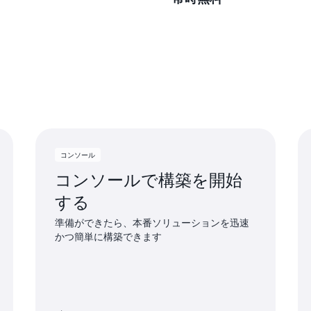
ービスの使用を開始したら
用限度を超えて使用してく
毎月制限を設けた、永久無
らの無料使用制限を超えた
クセスしたりすると、追加
的に適用されます。
コンソール
コンソールで構築を開始
する
準備ができたら、本番ソリューションを迅速
かつ簡単に構築できます