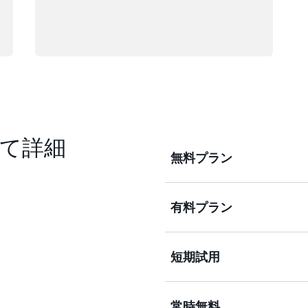
て詳細
無料プラン
有料プラン
最大 $200 USD の無
30以上の常時無料サービス
大 6 か月間無料で試して
短期試用
150 以上の AWS サ
用できるほか、30 種類以上の
自信を持ってソリューショ
常時無料
限定無料試用を通じて、一