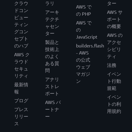
クラウ
ラリ
ター
AWS で
ドコン
アーキ
AWS サ
の PHP
ピュー
テクチ
ポート
AWS で
ティン
ャセン
の概要
の
グコン
ター
AWS の
JavaScript
セプト
製品と
アクセ
のハブ
builders.flash
技術上
シビリ
- AWS
AWS ク
のよく
ティ
の公式
ラウド
ある質
法務
ウェブ
セキュ
問
マガジ
イベン
リティ
アナリ
ン
ト行動
最新情
ストレ
規範
報
ポート
イベン
ブログ
AWS パ
トの利
プレス
ートナ
用規約
リリー
ー
ス