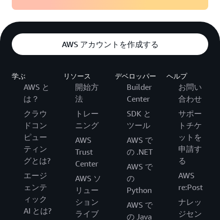
AWS アカウントを作成する
学ぶ
リソース
デベロッパー
ヘルプ
AWS と
開始方
Builder
お問い
は？
法
Center
合わせ
クラウ
トレー
SDK と
サポー
ドコン
ニング
ツール
トチケ
ピュー
ットを
AWS
AWS で
ティン
申請す
Trust
の .NET
グとは?
る
Center
AWS で
エージ
AWS
AWS ソ
の
ェンテ
re:Post
リュー
Python
ィック
ション
ナレッ
AWS で
AI とは?
ライブ
ジセン
の Java