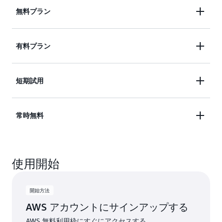
無料プラン
最大 $200 USD の無料利用枠クレジットで AWS の
有料プラン
旅を始めましょう。30以上の常時無料サービスにア
クセスできます。AWS のサービスを最大 6 か月間
150 以上の AWS サービスの完全なポートフォリオ
短期試用
無料で試してみてください。
を、従量制料金で利用できるほか、30 種類以上の
Always Free サービスを利用できます。自信を持っ
限定無料試用を通じて、一部の AWS サービスを体
常時無料
てソリューションを構築し、スケールします。
験してください。サービスの使用を開始したら試用
を開始し、対象となるクレジットを試用限度を超え
毎月制限を設けた、永久無料のサービスを活用でき
て使用してください。
使用開始
ます。顧客がこれらの無料使用制限を超えたり、無
料利用枠に含まれていない機能にアクセスしたりす
ると、追加費用をカバーするためのクレジットが自
開始方法
動的に適用されます。
AWS アカウントにサインアップする
AWS 無料利用枠にすぐにアクセスする。