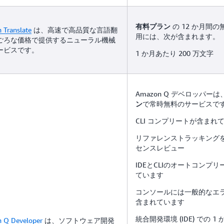
の 12 か月間
有料プラン
Translate
は、高速で高品質な言語翻
用には、次が含まれます。
ごろな価格で提供するニューラル機械
ービスです。
1 か月あたり 200 万文字
Amazon Q デベロッパーは
で常時無料のサービスで
ン
CLI コンプリートが含まれ
リファレンストラッキング
センスレビュー
IDEとCLIのオートコンプ
ています
コンソールには一般的なエ
含まれています
統合開発環境 (IDE) での 1 
 Q Developer
は、ソフトウェア開発