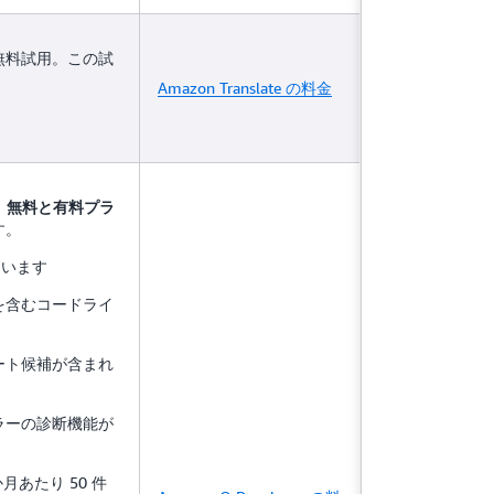
の無料試用。この試
Amazon Translate の料金
、
無料と有料プラ
す。
ています
を含むコードライ
リート候補が含まれ
ラーの診断機能が
か月あたり 50 件