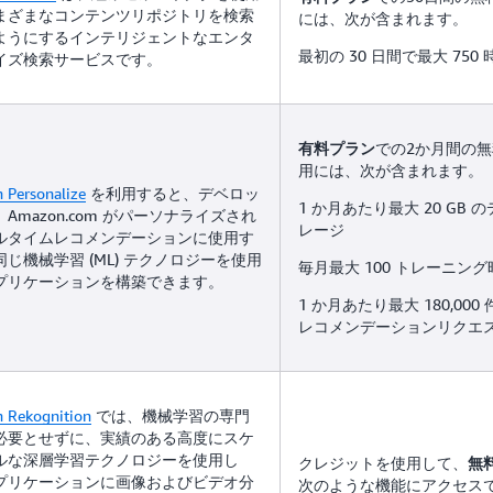
まざまなコンテンツリポジトリを検索
には、次が含まれます。
ようにするインテリジェントなエンタ
最初の 30 日間で最大 750 
イズ検索サービスです。
での2か月間の
有料プラン
用には、次が含まれます。
 Personalize
を利用すると、デベロッ
1 か月あたり最大 20 GB
Amazon.com がパーソナライズされ
レージ
ルタイムレコメンデーションに使用す
じ機械学習 (ML) テクノロジーを使用
毎月最大 100 トレーニング
プリケーションを構築できます。
1 か月あたり最大 180,00
レコメンデーションリクエ
 Rekognition
では、機械学習の専門
必要とせずに、実績のある高度にスケ
ルな深層学習テクノロジーを使用し
クレジットを使用して、
無
プリケーションに画像およびビデオ分
次のような機能にアクセス