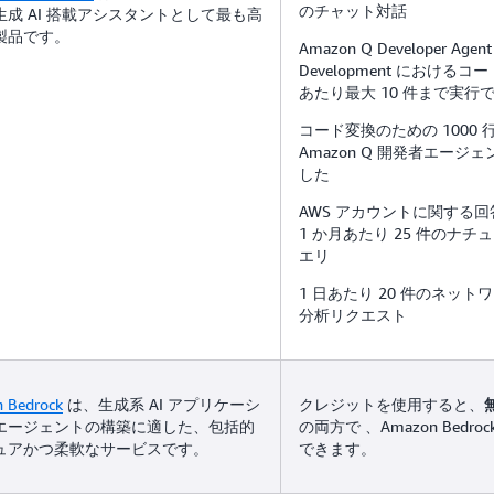
のチャット対話
生成 AI 搭載アシスタントとして最も高
製品です。
Amazon Q Developer Agent 
Development における
あたり最大 10 件まで実行
コード変換のための 1000
Amazon Q 開発者エージ
した
AWS アカウントに関する
1 か月あたり 25 件のナ
エリ
1 日あたり 20 件のネッ
分析リクエスト
 Bedrock
は、生成系 AI アプリケーシ
クレジットを使用すると、
エージェントの構築に適した、包括的
の両方で 、Amazon Bedr
ュアかつ柔軟なサービスです。
できます。