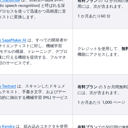
の 12 か月間
有料プラン
tic speech recognition) と呼ばれる深
用には、次が含まれます。
プロセスを使って迅速かつ高精度に音
1 か月あたり60 分
キストに変換します。
 SageMaker AI
は、すべての開発者や
サイエンティストに対し、機械学習
クレジットを使用して、
無
）モデルの構築、トレーニング、デプロ
機能にアクセスします。
速に行える機能を提供する、フルマネ
型のサービスです。
Textract
は、スキャンしたドキュメ
の 3 か月間無
有料プラン
らテキスト、手書き文字、およびデー
には、次が含まれます。
的に抽出する機械学習 (ML) サービス
1 か月あたり 1,000 ページ
 Kendra
は、組み込みコネクタを使用
での30日間の無
有料プラン