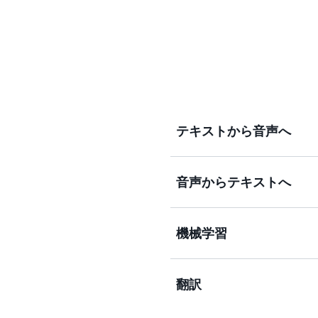
テキストから音声へ
音声からテキストへ
テキストを生きた話し声に
機械学習
音声からテキストへの変換
翻訳
機械学習モデルを迅速に構