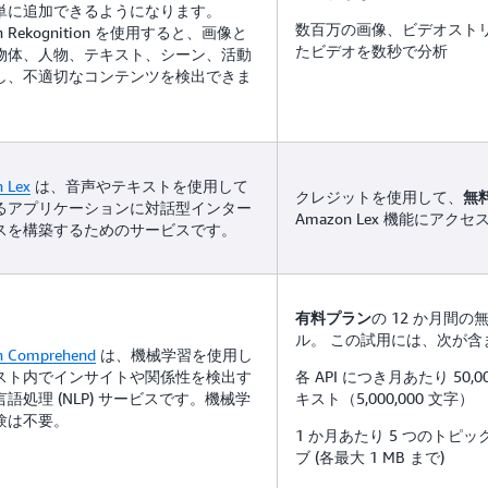
単に追加できるようになります。
数百万の画像、ビデオスト
n Rekognition を使用すると、画像と
たビデオを数秒で分析
物体、人物、テキスト、シーン、活動
し、不適切なコンテンツを検出できま
 Lex
は、音声やテキストを使用して
クレジットを使用して、
無
るアプリケーションに対話型インター
Amazon Lex 機能にアク
スを構築するためのサービスです。
の 12 か月間の
有料プラン
ル。 この試用には、次が含
 Comprehend
は、機械学習を使用し
スト内でインサイトや関係性を検出す
各 API につき月あたり 50,
語処理 (NLP) サービスです。機械学
キスト（5,000,000 文字）
験は不要。
1 か月あたり 5 つのトピ
ブ (各最大 1 MB まで)