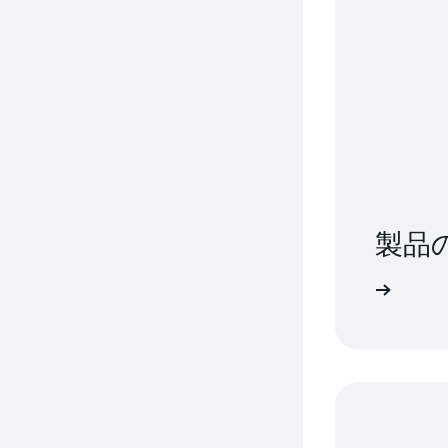
クラウドでは、定義済みの車両属性やその他のメタ
お客様の Edge Agent は、AWS IoT FleetW
ンシステムデータが統合され、Amazon S3 の
に応じてクラウドへの転送のためにデータを収集でき
めのリンクも表示されます。タイムスタンプ、キャ
Agent を使用すると、作成からインストールまで
まな形式間でデータが自動的に同期されるため、ダ
全なデータ所有権と専有情報のコントロールを維持
での使用が簡単になります。
製品
料金ページを表示する