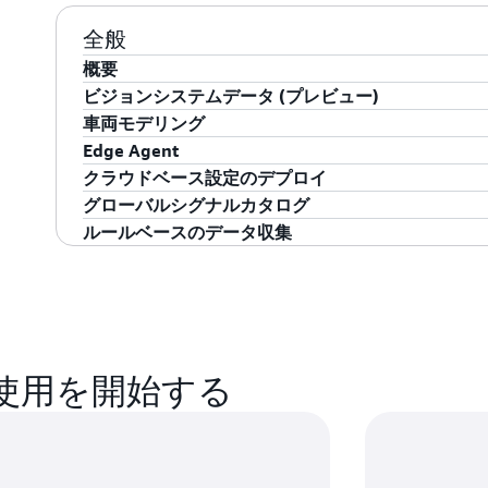
全般
概要
ビジョンシステムデータ (プレビュー)
AWS IoT FleetWise を使用すると、車両デ
車両モデリング
の分析やアプリケーションでの使用が容易になりま
AWS IoT FleetWise を使用すると、カメラ、レ
AWS IoT FleetWise を使用して、クラウド
Edge Agent
らデータを簡単に収集して整理できます。構造化 (
適用して、車両の属性、センサー、および信号を構造化
クラウドベース設定のデプロイ
AWS IoT FleetWise は、インテリジェント
タ、車両 ID) と非構造化 (画像、ビデオ) のビジ
AWS IoT FleetWise の Edge Agent を作
FleetWise は、
車両信号仕様 (VSS) を使用して
AWS IoT FleetWise を使用すると、クラウ
グローバルシグナルカタログ
率的に転送するのに役立ちます。これらの機能により
ID、キャンペーン、車両)、標準センサー (テレメ
Agent の開発には、AWS IoT FleetWise 用の 
速度などの信号は常に「vehicle_speed」として表
ビジネスニーズの変化に応じていつでもクラウドの
車両モデル用の標準化された車両センサーと信号の
ルールベースのデータ収集
速度、メーカーとモデルなど) に基づいてデータを
期できるため、イベントの全体像を簡単に把握して
は、車両データ収集用に設計され、ほとんどの組み込み
す。車両のモデル化が完了したら、CAN データベース
ヤの圧力を 30 秒ごとに収集するように設定され
しい車両モデルを作成するときに信号を再利用する
AWS IoT FleetWise は、希望するデータシ
定義することで、転送されるデータの量を削減でき
行できる、完全な機能を備えた組み込みソフトウェ
クファイルをアップロードします。AWS IoT Flee
合、60 秒ごとにデータを収集するように更新でき
ールを適用します。まず、車両の属性 (2 ドア ク
AWS IoT FleetWise を使用してビジョンシ
データがクラウドに保存されると、車両の状態を分
された固有かつ独自のデータ信号を読み取ります。
ム (エンジン温度、車速、パーキングアシストシス
収集に既に使用している機能とインターフェイスを
お客様の Edge Agent を車両ゲートウェイ、テレ
この分析により、潜在的なメンテナンスの問題をよ
します。次に、特定の車両タイプの温度や速度の変
ーを、その属性や標準センサーとともに定義してモ
たは車両のその他のデータ収集ハブにインストール
メントシステムをよりスマートにしたりすることが
タを転送するタイミングに関するルールとイベント
導入されたEdge Agent for AWS IoT FleetW
て
、リファレンスハードウェアのリストを確認して
se の使用を開始する
ム (ADAS) などの高度なテクノロジーを改善する機
により、クラウドに転送される不要なデータの量が
温度、燃料圧) だけでなく、カメラ、レーダー、LI
ファレンスハードウェアを検証するにつれて、今後も
こともできます。
されます。
テムからもデータを収集します。同じイベントベー
Agent リファレンス実装を、希望するターゲット L
ーンを使用して、標準センサーとビジョンシステム
簡単です。移植に関する情報は、
開発者ガイドを参