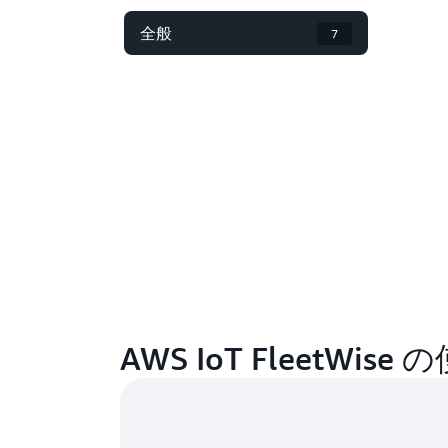
全般
7
AWS IoT FleetWi