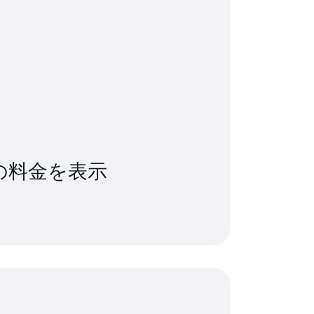
データ、テレメトリデータ、構造化ビジョ
ise からデータ収集スキームを継続的に受信し、それ
非構造化ビジョンシステムデータを表示するた
る必要があります。お客様の Edge
ンペーン、イベント識別子により、さまざ
のプロセスのすべてのステップを制御し、完
ウンストリームのアプリケーションや分析
できます。
の料金を表示