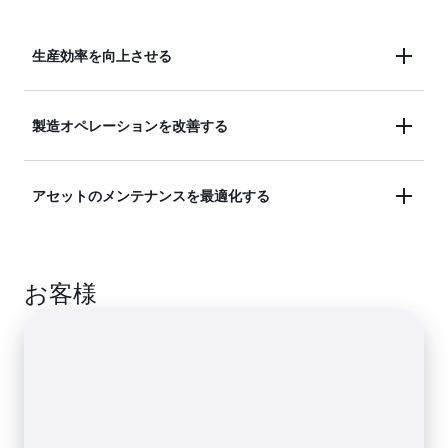
生産効率を向上させる
複数の生産ラインおよび施設からのセンサーデータ
製造オペレーションを改善する
ストリームを整理して、場所全体の効率を高めま
す。
製造ライン、組立ロボット、および工場設備のパフ
アセットのメンテナンスを最適化する
ォーマンスメトリクスをモニタリングして、改善の
機会を見つけて対応します。
履歴データとほぼリアルタイムのデータを使用した
リモートアセットモニタリングにより、機器の問題
お客様
をより迅速に防止、検出、解決します。