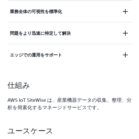
産業機器、データサーバー、ヒストリアンデータベ
業務全体の可視性を標準化
ースからデータを収集、管理、分析します。
アセットモデルを使用して、企業、サイト、エリ
問題をより迅速に特定して解決
ア、およびマシンレベルでデータを整理および分析
します。
アラーム、リアルタイムメトリクス、ライブ視覚化
エッジでの運用をサポート
ダッシュボード、機器の異常予測のための機械学習
により、運用状況を常に把握できます。
産業データをローカルで収集して処理し、エッジと
クラウド全体でシームレスに機能するハイブリッド
仕組み
アプリケーションを構築します。
AWS IoT SiteWise は、産業機器データの収集、整理、分
析を簡素化するマネージドサービスです。
ユースケース