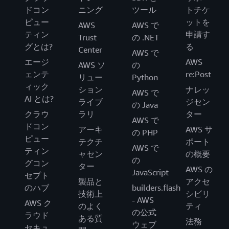
ドコン
ニング
ツール
トチケ
ピュー
ットを
AWS
AWS で
ティン
申請す
Trust
の .NET
グとは?
る
Center
AWS で
エージ
AWS
AWS ソ
の
ェンテ
re:Post
リュー
Python
ィック
ション
ナレッ
AWS で
AI とは?
ライブ
ジセン
の Java
クラウ
ラリ
ター
AWS で
ドコン
アーキ
AWS サ
の PHP
ピュー
テクチ
ポート
AWS で
ティン
ャセン
の概要
の
グコン
ター
AWS の
JavaScript
セプト
製品と
アクセ
のハブ
builders.flash
技術上
シビリ
- AWS
AWS ク
のよく
ティ
の公式
ラウド
ある質
法務
ウェブ
セキュ