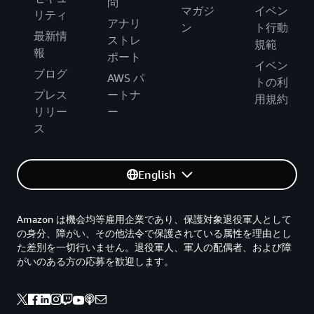
問
マガジ
イベン
リティ
アナリ
ン
ト行動
最新情
ストレ
規範
報
ポート
イベン
ブログ
AWS パ
トの利
プレス
ートナ
用規約
リリー
ー
ス
English
Amazon は機会均等雇用企業であり、保護対象退役軍人として
の身分、障がい、その他法令で保護されている属性を理由とし
た差別を一切行いません。退役軍人、軍人の配偶者、および障
がいのある方の応募を歓迎します。