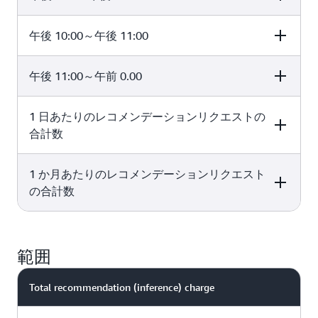
elapsed)
TPS
recommendatio
request
午後 10:00～午後 11:00
Time (hours
minProvisioned
Minimum
transactions per
elapsed)
TPS
recommendatio
hour (min.
request
Provisioned TPS 
午後 11:00～午前 0.00
Time (hours
minProvisioned
Minimum
transactions per
3,600 seconds p
elapsed)
TPS
recommendatio
hour (min.
hour)
request
Provisioned TPS 
1 日あたりのレコメンデーションリクエストの
Time (hours
minProvisioned
Minimum
transactions per
3,600 seconds p
elapsed)
TPS
recommendatio
合計数
hour (min.
18
30
108,000
hour)
request
Provisioned TPS 
transactions per
3,600 seconds p
1 か月あたりのレコメンデーションリクエスト
Time (hours
minProvisioned
Minimum
hour (min.
4
30
108,000
hour)
elapsed)
TPS
recommendatio
の合計数
Provisioned TPS 
request
3,600 seconds p
1
30
108,000
transactions per
hour)
Time (hours
minProvisioned
Minimum
hour (min.
elapsed)
TPS
recommendatio
Provisioned TPS 
範囲
1
20
72,000
request
3,600 seconds p
transactions per
hour)
Total recommendation (inference) charge
hour (min.
Provisioned TPS 