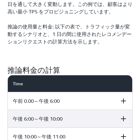
日を通して大きく変動します。この例では、顧客はより
高い最小 TPS をプロビジョニングしています。
推論の使用量と料金: 以下の表で、トラフィック量が変
動するシナリオと、1 日の間に使用されたレコメンデー
ションリクエストの計算方法を示します。
推論料金の計算
Time
午前 0.00～午後 6:00
午後 6:00～午後 10:00
Time (hours
Minimum
Minimum
elapsed)
Provisioned TPS
recommendatio
request
午後 10:00～午後 11:00
Time (hours
Minimum
Minimum
transactions per