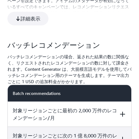
ペーンを設定できます。アイテムのメタデータが有効になって
ャンペーンに対して、1 秒あたり 1 回以上の推奨リクエ
いるすべてのキャンペーンでは、レコメンデーションリクエス
0.0139 USD
ストトランザクション (TPS) を請求します。Amazon
ト 1,000 件につき 0.0167 USD の追加料金が請求されます。こ
詳細表示
の追加料金は、アイテムのメタデータが有効になっている場合
Personalize では、必要に応じてより高い最低トランザ
の最小プロビジョンド TPS にも適用されることに注意してくだ
クションレートをプロビジョニングすることもできま
さい。
す。レコメンデーションリクエストのレートが最小プロ
ビジョン TPS を超える場合、Amazon Personalize は自
バッチレコメンデーション
動スケーリングを実行してリクエストを処理し、トラフ
バッチレコメンデーションの場合、返された結果の数に関係な
ィックが減少すると最小プロビジョン TPS に戻りま
く、リクエストされたレコメンデーションの数に対して課金さ
す。プロビジョニングされた最小 TPS を増やすと、請
れます。Content Generator は、大規模言語モデルを使用してバ
求対象となるレコメンデーションリクエストの数が増え
ッチレコメンデーション用のテーマを生成します。テーマ出力
ることに注意してください。
ごとに 1 USD の追加料金がかかります。
Batch recommendations
対象リージョンごとに最初の 2,000 万件のレコ
メンデーション/月
対象リージョンごとに次の 1 億 8,000 万件のレ
Price per 1,000 recommendations