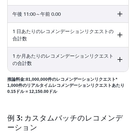
elapsed)
Provisioned TPS
recommendatio
hour (min.
request
Provisioned TPS 
午後 11:00～午前 0.00
Time (hours
Minimum
Minimum
transactions per
3,600 seconds p
elapsed)
Provisioned TPS
recommendatio
hour (min.
hour)
request
Provisioned TPS 
1 日あたりのレコメンデーションリクエストの
Time (hours
Minimum
Minimum
transactions per
3,600 seconds p
elapsed)
Provisioned TPS
recommendatio
合計数
hour (min.
18
30
108,000
hour)
request
Provisioned TPS 
transactions per
3,600 seconds p
1 か月あたりのレコメンデーションリクエスト
Time (hours
Minimum
Minimum
hour (min.
4
30
108,000
hour)
elapsed)
Provisioned TPS
recommendatio
の合計数
Provisioned TPS 
request
3,600 seconds p
1
30
108,000
transactions per
hour)
推論料金:81,000,000件のレコメンデーションリクエスト*
Time (hours
Minimum
Minimum
hour (min.
1,000件のリアルタイムレコメンデーションリクエストあたり
elapsed)
Provisioned TPS
recommendatio
Provisioned TPS 
0.15ドル = 12,150.00ドル
1
20
72,000
request
3,600 seconds p
transactions per
hour)
hour (min.
Provisioned TPS 
例 3: カスタムバッチのレコメンデ
3,600 seconds p
hour)
ーション