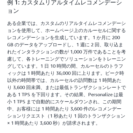
例 1: カスタムリアルタイムレコメンデーシ
リアルタイムレコメンデーションとバッチレコメンデーシ
ョンの両方で、レコメンデーションリクエスト 1,000 件
ョン
あたり 0.15 USD
ある企業では、カスタムのリアルタイムレコメンデーシ
ョンを使用して、ホームページ上のカルーセルに関する
レコメンデーションを生成しています。1 か月に 200
GB のデータをアップロードし、1 週に 2 回、取り込ま
れたインタラクションの数が 1,000 万件であることを考
慮して、各トレーニングでソリューションをトレーニン
グしています。1 日 10 時間の間、カルーセルのトラフ
ィックは 1 時間あたり 36,000 回に上ります。ピーク時
以外の時間帯では、カルーセルの訪問数は 1 時間あた
り 3,600 回未満、または最低トランザクションレートで
ある 1 TPS を下回ります。その結果、Personalize は最
小 1 TPS まで自動的にスケールダウンされ、この期間
中、お客様には 1 時間あたり 3,600 件のレコメンデー
ションリクエスト（1 秒あたり 1 回のトランザクション
× 1 時間あたり 3,600 秒）が請求されます。