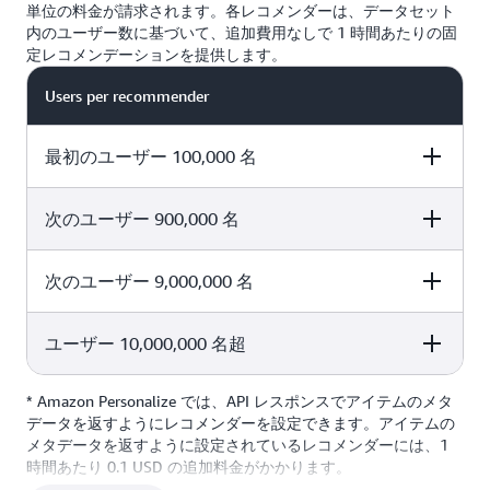
単位の料金が請求されます。各レコメンダーは、データセット
内のユーザー数に基づいて、追加費用なしで 1 時間あたりの固
定レコメンデーションを提供します。
Users per recommender
最初のユーザー 100,000 名
次のユーザー 900,000 名
Price per 100,000
Free recommendations per
users
hour
次のユーザー 9,000,000 名
Price per 100,000
Free recommendations per
0.375 USD
4,000
users
hour
ユーザー 10,000,000 名超
Price per 100,000
Free recommendations per
0.045 USD
6,000
users
hour
* Amazon Personalize では、API レスポンスでアイテムのメタ
Price per 100,000
Free recommendations per
データを返すようにレコメンダーを設定できます。アイテムの
0.018 USD
9,000
users
hour
メタデータを返すように設定されているレコメンダーには、1
時間あたり 0.1 USD の追加料金がかかります。
0.005 USD
14,000