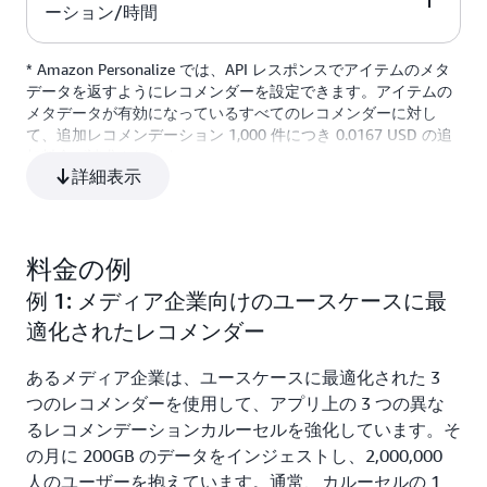
ーション/時間
0.0417 USD
* Amazon Personalize では、API レスポンスでアイテムのメタ
Price per 1,000 recommendations
データを返すようにレコメンダーを設定できます。アイテムの
メタデータが有効になっているすべてのレコメンダーに対し
0.0208 USD
て、追加レコメンデーション 1,000 件につき 0.0167 USD の追
加料金が請求されます。
詳細表示
* ユーザー数 (「user_id」で識別) は、「Users」データセットと
「Interactions」データセットの和集合における一意のユーザー
数として計算されます。
料金の例
例 1: メディア企業向けのユースケースに最
ユースケース最適化レコメンダーの最小スループットを 1 秒あ
たりの推奨数 (RPS) で指定できます。プロビジョニングされた
適化されたレコメンダー
最小 RPS が 1 秒あたりにリクエストされた実際の推奨数を超
える場合、最小プロビジョニング RPS は、ユーザー階層に含ま
あるメディア企業は、ユースケースに最適化された 3
れる 1 時間あたりの無料推奨数にカウントされます。プロビジ
つのレコメンダーを使用して、アプリ上の 3 つの異な
ョニングされている RPS の最小値によって、ユーザーレベルに
るレコメンデーションカルーセルを強化しています。そ
含まれている 1 時間あたりの無料推奨数を超える場合は、追加
の月に 200GB のデータをインジェストし、2,000,000
の推奨料金も請求されます。たとえば、最小 RPS を 10 に設定
した場合、ユーザー枠の 1 時間あたりの無料おすすめを除い
人のユーザーを抱えています。通常、カルーセルの 1