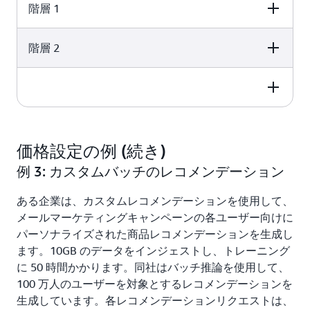
3,600 seconds p
階層 1
hour)
階層 2
Usage
Price per 1,000
Cost ($)
Recommendation
Real-Time
Requests (in Tier)
Recommendation
Usage
Price per 1,000
Cost ($)
Requests
Recommendation
Real-Time
Requests (in Tier)
Recommendation
Usage
Price per 1,000
Cost ($)
72,000,000
0.0556 USD
4,003 USD
Requests
Recommendation
Real-Time
価格設定の例 (続き)
Requests (in Tier)
Recommendation
9,000,000
0.0278 USD
250 USD
例 3: カスタムバッチのレコメンデーション
Requests
ある企業は、カスタムレコメンデーションを使用して、
4,253 USD
メールマーケティングキャンペーンの各ユーザー向けに
パーソナライズされた商品レコメンデーションを生成し
ます。10GB のデータをインジェストし、トレーニング
に 50 時間かかります。同社はバッチ推論を使用して、
100 万人のユーザーを対象とするレコメンデーションを
生成しています。各レコメンデーションリクエストは、