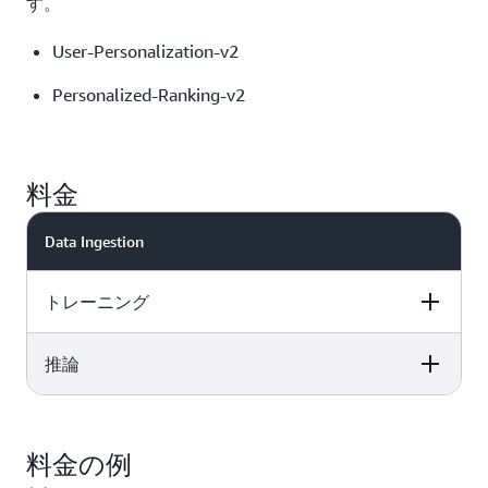
す。
User-Personalization-v2
Personalized-Ranking-v2
料金
Data Ingestion
トレーニング
推論
$0.05 per GB of data uploaded to Amazon Personalize
$0.05 per GB of data uploaded to Amazon Personalize
トレーニング用に取り込まれたインタラクション1,000件
あたり0.002ドル
料金の例