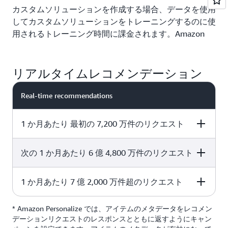
カスタムソリューションを作成する場合、データを使用
してカスタムソリューションをトレーニングするのに使
用されるトレーニング時間に課金されます。Amazon
Personalize は、ソリューションのトレーニングに最適
なインスタンスタイプを自動的に選択します。
Personalize は、使用されたインスタンスに基づいてト
リアルタイムレコメンデーション
レーニング時間を計算するため、課金されるトレーニン
グ時間数は、トレーニング中の時計で計測された時間よ
Real-time recommendations
り長くなる場合があります。
1 か月あたり 最初の 7,200 万件のリクエスト
:トレーニング時間あたり 0.24 USD
トレーニング費用
次の 1 か月あたり 6 億 4,800 万件のリクエスト
Price per 1,000 recommendation requests
レコメンデーション (推論)
リアルタイムレコメンデーション
1 か月あたり 7 億 2,000 万件超のリクエスト
Price per 1,000 recommendation requests
0.0556 USD
リアルタイムレコメンデーションの場合、レスポンスで
返された結果の数に関係なく、リクエストされたレコメ
* Amazon Personalize では、アイテムのメタデータをレコメン
Price per 1,000 recommendation requests
ンデーションの数に対して課金されます。Amazon
0.0278 USD
デーションリクエストのレスポンスとともに返すようにキャン
Personalize は、デフォルトですべてのアクティブなキ