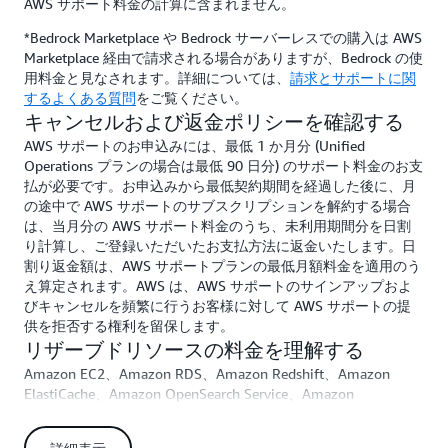
AWS サポート料金の計算に含まれません。
*Bedrock Marketplace や Bedrock サーバーレスでの購入は AWS
Marketplace 経由で請求される場合がありますが、Bedrock の使
用料金と見なされます。詳細については、
請求とサポートに関
するよくある質問
をご覧ください。
キャンセルおよび返金ポリシーを確認する
AWS サポートのお申込みには、最低 1 か月分 (Unified
Operations プランの場合は最低 90 日分) のサポート料金のお支
払が必要です。お申込みから最低契約期間を経過した後に、月
の途中で AWS サポートのサブスクリプションを解約する場合
は、当月分の AWS サポート料金のうち、未利用期間分を日割
り計算し、ご登録いただいたお支払方法に返金いたします。日
割り返金額は、AWS サポートプランの最低月額料金を適用のう
え算定されます。AWS は、AWS サポートのサインアップおよ
びキャンセルを頻繁に行うお客様に対して AWS サポートの提
供を拒否する権利を留保します。
リザーブドリソースの料金を理解する
Amazon EC2、Amazon RDS、Amazon Redshift、Amazon
ElastiCache、Amazon OpenSearch Service、Amazon
DynamoDB (およびリザーブドリソースが存在するその他 AWS
サービス) の Savings Plans、リザーブドインスタンス、ノード