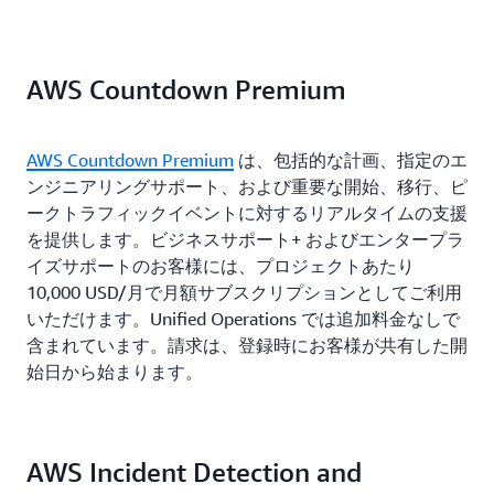
料の 9%
用料の 10%
10,000 USD × 7% = 700 USD (10,000～80,000
150,000 USD × 10% = 15,000 USD (最大
USD の使用料の 7%)
月額 AWS 使用料
月額 AWS 使用料が 1,500,000 USD の場合:
150,000 USD の使用料の 10%)
月額 AWS 使用料
150,000〜500,000
AWS Countdown Premium
月額 AWS 使用
合計 = 1,600 USD
10,000〜80,000
USD の 7%
350,000 USD × 7% = 24,500 USD (150,000～
1,000,000〜
USD の 7%
1,000,000 USD × 10% = 100,000 USD (最大
500,000 USD の使用料の 7%)
5,000,000 USD 
1,000,000 USD の使用料の 10%)
6%
AWS Countdown Premium
は、包括的な計画、指定のエ
250,000 USD × 5% = 12.500 USD (500,000～
月額 AWS 使用料
500,000 USD × 6% = 30,000 USD (1,000,000～
ンジニアリングサポート、および重要な開始、移行、ピ
1,000,000 USD の使用料の 5%)
月額 AWS 使用料
500,000〜
5,000,000 USD の使用料の 6%)
ークトラフィックイベントに対するリアルタイムの支援
80,000〜250,000
1,000,000 USD の
5,000,000 USD 
合計 = 52,000 USD
を提供します。ビジネスサポート+ およびエンタープラ
USD の 5%
5%
超える月額 AWS
合計 = 130,000 USD
イズサポートのお客様には、プロジェクトあたり
使用料の 5%
10,000 USD/月で月額サブスクリプションとしてご利用
250,000 USD を超
1,000,000 USD を
いただけます。Unified Operations では追加料金なしで
える月額 AWS 使
超える月額 AWS
含まれています。請求は、登録時にお客様が共有した開
用料の 3%
使用料の 3%
始日から始まります。
AWS Incident Detection and