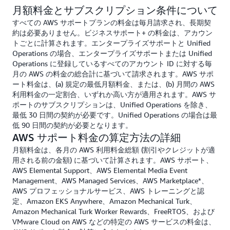
月額料金とサブスクリプション条件について
すべての AWS サポートプランの料金は毎月請求され、長期契
約は必要ありません。ビジネスサポート+ の料金は、アカウン
トごとに計算されます。エンタープライズサポートと Unified
Operations の場合、エンタープライズサポートまたは Unified
Operations に登録しているすべてのアカウント ID に対する毎
月の AWS の料金の総合計に基づいて請求されます。AWS サポ
ート料金は、(a) 規定の最低月額料金、または、(b) 月間の AWS
利用料金の一定割合、いずれか高い方が適用されます。AWS サ
ポートのサブスクリプションは、Unified Operations を除き、
最低 30 日間の契約が必要です。Unified Operations の場合は最
低 90 日間の契約が必要となります。
AWS サポート料金の算定方法の詳細
月額料金は、各月の AWS 利用料金総額 (割引やクレジットが適
用される前の金額) に基づいて計算されます。AWS サポート、
AWS Elemental Support、AWS Elemental Media Event
Management、AWS Managed Services、AWS Marketplace*、
AWS プロフェッショナルサービス、AWS トレーニングと認
定、Amazon EKS Anywhere、Amazon Mechanical Turk、
Amazon Mechanical Turk Worker Rewards、FreeRTOS、および
VMware Cloud on AWS などの特定の AWS サービスの料金は、