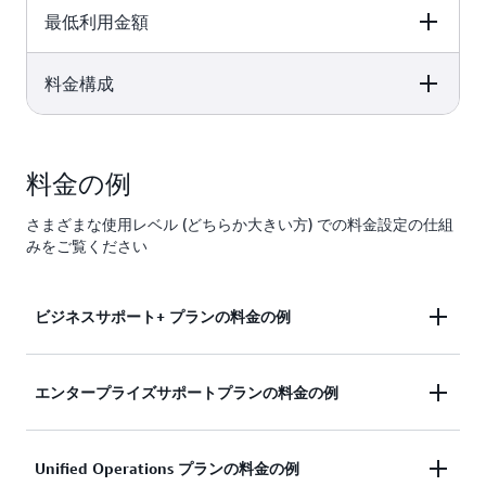
最低利用金額
料金構成
ビジネスサポート
エンタープライズ
Unified
+
サポート
Operations
ビジネスサポート
エンタープライズ
Unified
+
サポート
Operations
料金の例
アカウントあたり
5,000 USD/月
50,000 USD/月
29 USD/月
さまざまな使用レベル (どちらか大きい方) での料金設定の仕組
どちらか大きい方:
どちらか大きい方:
みをご覧ください
アカウントあたり
5,000 USD/月
29 USD/月
どちらか大きい方
ビジネスサポート+ プランの料金の例
50,000 USD/月
- または -
- または -
月額 AWS 使用料が 20,000 USD の場合:
エンタープライズサポートプランの料金の例
-または-
150,000 USD 以下
10,000 USD 以下
の月額 AWS 使用
10,000 USD × 9% = 900 USD (最大 10,000 USD
1,000,000 USD 
月額 AWS 使用料が 750,000 USD の場合:
の月額 AWS 使用
料の 10%
Unified Operations プランの料金の例
下の月額 AWS 
の使用料の 9%)