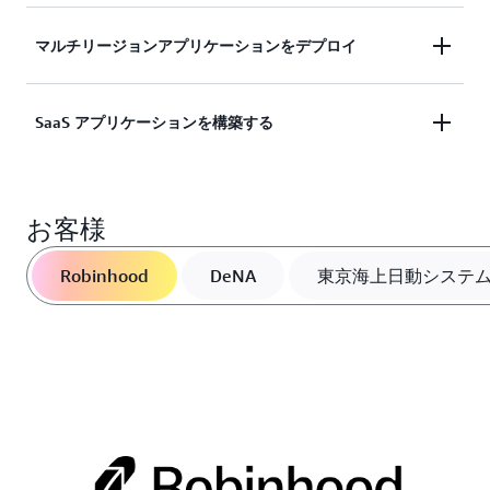
わずに、スタートアップからエンタープライズ
規模まで拡張できるクラウドネイティブアプリ
マルチリージョンアプリケーションをデプロイ
銀行、e コマース、旅行、小売などの業界向け
ケーションを作成できます。マイクロサービス
に、高い可用性とパフォーマンスを備えた拡張
やイベント駆動型アーキテクチャと簡単に統合
性の高いアプリケーションとソリューションを
できます。
SaaS アプリケーションを構築する
決済サービス、モバイルゲーム、ソーシャルメ
設計できます。
ディアアプリケーションなど、マルチリージョ
ンのスケーラビリティとレジリエンスを必要と
柔軟なインスタンスとストレージのスケーリン
するデータ駆動型のアプリケーションを開発で
お客様
グにより、信頼性とパフォーマンスに優れたマ
きます。
ルチテナントの Software as a Service (SaaS) ア
Robinhood
DeNA
東京海上日動システ
プリケーションをサポートします。