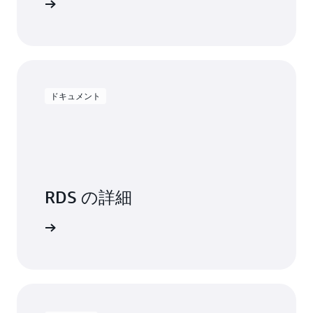
を開始する
バックアップストレージ – 自動化されたデー
額総額が期間内の各時間に分配され、お客様へ
タベースバックアップや、お客様が作成した
のご請求は使用の有無にかかわらず、期間内の 1
データベーススナップショットに関連付けら
時間ごとに発生することになります。「一部前
れたストレージです。バックアップ保持期間
払い」は、「全前払い」と「前払いなし」の間
を増やしたり、追加のデータベーススナップ
をとったお支払い方法です。最初に少額をお支
ショットを取得したりすれば、お客様のデー
払いいただき、使用の有無にかかわらず、期間
ドキュメント
タベースが使用するバックアップストレージ
内の 1 時間ごとに低い時間単価で計算した料金
は増大します。
請求が発生します。
データ転送:
DB インスタンスのインターネッ
ト経由のデータ転送 (IN および OUT)
。
AWS 料金見積りツール
RDS の詳細
を使用して、毎月の費用
を計算してください。
トを読む