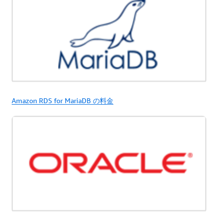
Amazon RDS for MariaDB の料金