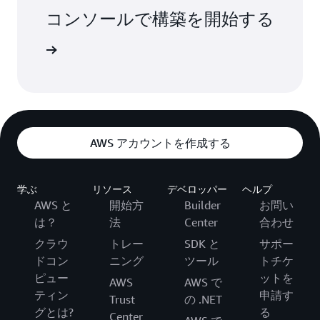
コンソールで構築を開始する
インイン
AWS アカウントを作成する
学ぶ
リソース
デベロッパー
ヘルプ
AWS と
開始方
Builder
お問い
は？
法
Center
合わせ
クラウ
トレー
SDK と
サポー
ドコン
ニング
ツール
トチケ
ピュー
ットを
AWS
AWS で
ティン
申請す
Trust
の .NET
グとは?
る
Center