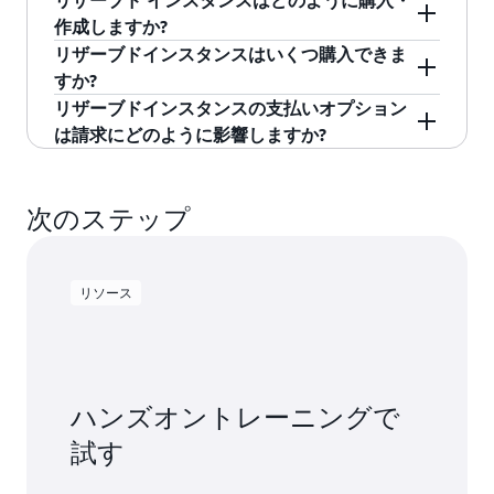
ます。DB インスタンスの使用時間の一部
を最小料金として、秒単位で請求されます。
は発生します。
ックアップを含む) に対して課金されます。ただ
ことなど、複数の方法があります。
Amazon
別途記載がない限り、
表示される料金には付加
する場合、RDS へのアクセスには無料プランと
作成しますか?
は、最低 10 分の 1 秒単位で請求されます。
し、DB インスタンス時間に対して料金が発生す
Aurora Serverless v2
や自動スケーリングなどの
価値税、売上税など、
一切の税金等および関税
有料プランのいずれかを選択できます。いずれ
リザーブドインスタンスはいくつ購入できま
さらなる詳細は、
新機能のお知ら
をご覧くだ
ることはありません。
機能を使用すると、高可用性を確保するために
は含まれません。日本の居住者であるお客様が
Amazon RDS の AWS マネジメントコンソールの
のプランも、100 ドル分のクレジットを提供
すか?
さい。
過剰なプロビジョニングを行う必要はありませ
AWS のサービスをご利用になった場合には、料
セクションでリザーブ
リザーブドインスタンス
し、さらに基礎的な AWS サービスのアクティベ
リザーブドインスタンスの支払いオプション
ん。さらにコストを節約するには、リザーブド
金とあわせて別途消費税をご請求させていただ
ドインスタンスを購入できます。または、
リザーブドインスタンスは 40 個まで購入できま
ストレージ (/GB/月) – DB インスタンスに対
ーションに対して最大 100 ドル分の追加クレジ
は請求にどのように影響しますか?
インスタンスを選択できます。リザーブドイン
きます。
Amazon RDS API
す。40 個を超える DB インスタンスを実行する
や
AWS コマンドラインインタ
してプロビジョニングした
ストレージ容量
。
ットを提供します。無料利用枠のクレジットは
スタンスでは、オンデマンドインスタンスの価
ーフェイス
場合は、
Amazon RDS DB インスタンス申請フォ
を使用して、購入可能な予約を一覧
DB インスタンスの作成、修正、削除を実行する
プロビジョニングしたストレージ容量を当月
最長 12 か月間有効です。詳細については、AWS
格と比較して、1 年または 3 年の期間でデータベ
表示し、DB インスタンス予約を購入することも
ーム
にご記入ください。
Amazon RDS オペレーションでは、オンデマン
にスケールした場合、請求は日割り料金とな
マネジメントコンソールの「Explore AWS」ウィ
次のステップ
ースインスタンスを予約できます。
できます。
ドとリザーブドインスタンス (RI) は区別されま
ります。
ジェットで説明されています。
せん。AWS のシステムは、お客様の予約状態を
予約購入が完了すると、リザーブド インスタン
I/O リクエスト/月 –
ストレージ I/O リクエス
AWS 無料利用枠は、当社のグローバルリージョ
自動的に適用して、該当するすべての DB インス
リソース
スはオンデマンド DB インスタンスと同じように
ト
の合計 (Amazon RDS マグネティックスト
ンで対象サービスに適用されます。無料利用枠
タンスに低料金のリザーブド DB インスタンス料
使用できます。予約をしたものと同じインスタ
レージおよび Amazon Aurora のみ)。
のクレジットは現在、AWS GovCloud (米国) リー
金を適用します。
ンスタイプ、エンジン、リージョンを使って DB
ジョンまたは中国 (北京) リージョンではご利用
プロビジョンド IOPS/月 – 消費 IOPS とは無
インスタンスを起動します。予約購入が有効で
RI の購入時に、お支払い方法として「全前払
いただけません。
関係な、プロビジョンド IOPS レート
ある間、Amazon RDS ではお客様の新しい DB イ
い」を選択した場合は、RI の期間全体の料金を
ハンズオントレーニングで
(Amazon RDS プロビジョンド IOPS ストレー
ンスタンスに割引価格の時間料金を適用しま
一括で前払いしていただきます。いっさい前払
試す
ジのみ)。
す。
いなしにすることもでき、その場合は「前払い
なし」を選択します。「前払いなし」の RI の価