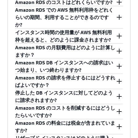
Amazon RDS のコストはどれくらいですか?
Amazon RDS での AWS 無料利用枠をどれく
Amazon RDS は無料でお試しいただけます
。お
らいの期間、利用することができるのです
支払いは実際に使用した分のみで、最低料金や
か?
セットアップ料金はありません。Amazon RDS
インスタンス時間の使用量が AWS 無料利用
のコストは、お客様のニーズによって異なりま
2025 年 7 月 15 日より前に AWS 無料利用枠に登
枠を超えると、どのように課金されますか?
す。コストの見積もりやオプションを確認する
録された場合、特定のシングル AZ インスタンス
Amazon RDS の月額費用はどのように計算し
には、無料の
AWS 料金見積りツール
をご利用く
データベースにおいて、月額最大 750 時間ま
Amazon RDS 無料利用枠が提供するインスタン
ますか？
ださい。
で、最大 12 か月間無料で RDS を引き続きご利
ス時間を超えた時間については、標準の Amazon
Amazon RDS DB インスタンスへの請求はい
用いただけます。複数のインスタンスを使用す
RDS 料金が課金されます。
毎月の費用は、対象となる場所やデータベース
つ始まり、いつ終わりますか?
る場合、ご利用状況はインスタンスタイプ全体
エンジン、および以下の要素によって異なりま
Amazon RDS の請求を停止するにはどうすれ
で集計されます。(使用可能なエンジン:
す。
DB インスタンスの請求は、DB インスタンスが
ばよいですか？
MySQL、MariaDB、PostgreSQL、または SQL
使用可能になるとすぐに開始され、使用可能な
停止した DB インスタンスに対してどのよう
DB インスタンス時間 – 消費された DB インス
Server — SQLServer Express エディションの
状態で稼働している時間ごとに請求されます。
アカウントの Amazon RDS 関連の請求をすべて
に請求されますか?
タンスのタイプ (例: db.t3.micro、
み。) また、1 年間にわたり、毎月 20GB の汎用
削除またはインスタンス障害の際に発生する DB
停止するには、Amazon RDS DB インスタンスと
Amazon RDS のコストを削減するにはどうし
db.m4.large など) に基づいています。DB イ
SSD ストレージ（gp2）と、毎月 20GB の自動デ
インスタンスの削除まで、請求が続きます。(DB
スナップショットをすべて削除する必要があり
データベースを停止している間でも、プロビジ
たらいいですか?
ンスタンスタイプの作成、起動、変更など、
ータベースバックアップストレージが提供され
インスタンスタイプの作成、起動、変更などの
ます。Amazon RDS DB インスタンスを停止する
ョニングされたストレージ (プロビジョンド
Amazon RDS の料金には税金が含まれていま
請求対象となるステータスの変更後は、一部
ます。
請求対象となるステータス変更に続いて) 1 時間
だけで、追加のインスタンス時間に対する請求
IOPS を含む) やバックアップストレージ (指定し
Amazon RDS のコストを削減するには、ニーズ
すか?
の DB インスタンス時間に基づいて請求され
未満の消費された DB インスタンス時間は 10 分
は停止されますが、それでもストレージコスト
た保持期間内の手動スナップショットや自動バ
に合わせてデータベースを適切なサイズにする
2025 年 7 月 15 日以降に AWS 無料利用枠に登録
リザーブド インスタンスはどのように購入・