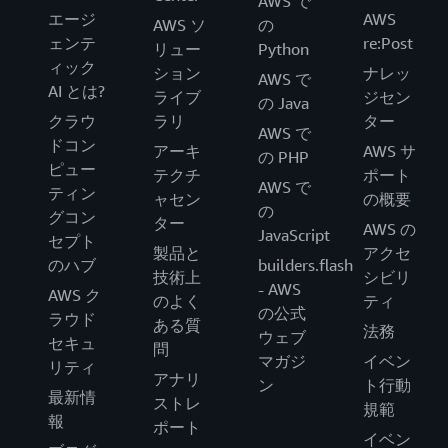
AWS で
エージ
AWS
AWS ソ
の
ェンテ
re:Post
リュー
Python
ィック
ション
ナレッ
AWS で
AI とは?
ライブ
ジセン
の Java
クラウ
ラリ
ター
AWS で
ドコン
アーキ
AWS サ
の PHP
ピュー
テクチ
ポート
AWS で
ティン
ャセン
の概要
の
グコン
ター
AWS の
JavaScript
セプト
製品と
アクセ
のハブ
builders.flash
技術上
シビリ
- AWS
AWS ク
のよく
ティ
の公式
ラウド
ある質
法務
ウェブ
セキュ
問
マガジ
イベン
リティ
アナリ
ン
ト行動
最新情
ストレ
規範
報
ポート
イベン