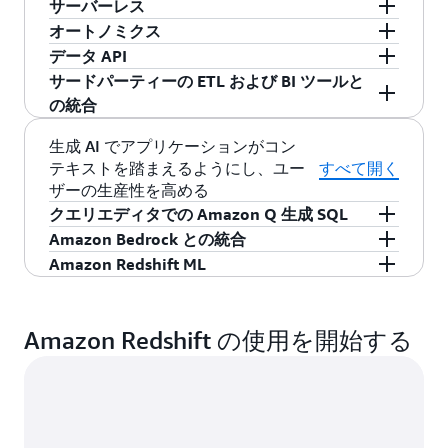
を即座に分析し、ML を実行できます。例えば、
により、Amazon Redshift は、ファイルの取り込
取り込みます。また、
サーバーレス
Amazon Redshift ストリー
MySQL、Amazon Aurora MySQL 互換エディショ
ープンデータ形式のデータを読み取ることがで
注釈を作成および共有し、それらをチームと安
も、Amazon Redshift の使い慣れた SQL インタ
オペレーション、トランザクション、またはエ
みを自動化し、内部で継続的なデータのロード
ミング取り込み
では、ストリームの上にマテリ
ンのデータベースなどの 1 つ以上の Amazon
オートノミクス
きると同時に、Amazon S3 に最大エクサバイト
全に共有するための直感的なエディタも提供し
ーフェイスを使用して、さまざまなユーザーや
データウェアハウスのインフラストラクチャを
ンタープライズアプリケーションソースに書き
ステップを処理することにより、COPY 処理を手
アライズドビューを直接作成できるため、ダウ
RDS インスタンスのライブデータをクエリする
データ API
規模の構造化データ、半構造化データ、非構造
ます。
グループがさまざまなレベルのデータにアクセ
セットアップして管理することなく、数秒で分
高度なアルゴリズムにより、実行時間とリソー
込まれたデータについては、Aurora ゼロ ETL 統
動で繰り返し実行する必要がなくなります。自
ンストリームパイプラインの作成と管理が簡単
ことで、データを移動せずにビジネスオペレー
サードパーティーの ETL および BI ツールと
化データを保持できます。Parquet にエクスポー
スできるようになります。
析を実行してスケールできます。AI ドリブンの
ス要件に基づいて着信クエリを予測および分類
簡単な API を使用して Amazon Redshift を操作
合と Amazon Redshift の併用により、データを
動コピーのサポートにより、データエンジニア
になります。マテリアライズドビューには、ELT
ション全体を即座に可視化できます。
の統合
トするオプションを含め、Amazon Redshift
スケーリングと最適化テクノロジーにより、
し、パフォーマンスと同時実行を動的に管理す
する: Amazon Redshift を利用すると、あらゆる
Amazon Redshift でシームレスに使用できるよう
リングの知識がなくても基幹業務ユーザーやデ
パイプラインの一部として SQL 変換を含めるこ
UNLOAD コマンドを使用してデータレイクにデ
Amazon Redshift Serverless
は、データウェアハ
ると同時に、ビジネスクリティカルなワークロ
種類の従来型、クラウドネイティブ、コンテナ
コンソール内でクエリを実行したり、
生成 AI でアプリケーションがコン
になり、複雑な ETL データパイプラインを構築
ータアナリストが簡単に取り込みルールを作成
ともできます。定義されたマテリアライズドビ
ータをエクスポートすることもできます。
ウスのキャパシティを自動的かつプロアクティ
ードの優先順位付けをサポートします。
化されたサーバーレスウェブサービスベースの
テキストを踏まえるようにし、ユー
すべて開く
QuickSight、Tableau、Microsoft Power BI、
ショー
して維持する必要が最小限に抑えられます。
し、Amazon S3 からロードするデータの場所を
ューを手動で更新して、最新のストリーミング
Amazon Redshift からデータレイクにデータをエ
ブにプロビジョニングおよびスケールし、極め
ザーの生産性を高める
アプリケーション、およびイベント駆動アプリ
では、ダッ
Alteryx、Querybook、Jupyter Notebook、
トクエリアクセラレーション (SQA)
設定できます。
データを照会できます。
クスポートして戻すと、Amazon Athena、
て要求の厳しいワークロードでも高速なパフォ
クエリエディタでの Amazon Q 生成 SQL
ケーションを使用してデータに簡単にアクセス
シュボードなどのアプリケーションから高速キ
Informatica、dbt、MicroStrategy、Looker など
Amazon EMR、SageMaker などの AWS サービス
ーマンスを実現できます。このシステムは、AI
Amazon Bedrock との統合
できます。Amazon Redshift Data API は、AWS
ューに短いクエリを送信し、大規模なクエリの
の SQL クライアントツール、ライブラリ、デー
を使用してデータをさらに分析できます。
Amazon Redshift クエリエディタでは、データア
の手法を使用して、同時実行クエリ、クエリの
SDK でサポートされているプログラミング言語
Amazon Redshift ML
背後で長時間にわたって待機するのではなく、
タサイエンスツールに接続したりできます。
クセス許可の範囲内で正確な SQL コードレコメ
Amazon Redshift は Amazon Bedrock とシームレ
複雑さ、データ量の流入、ETL パターンなど、主
とプラットフォーム (Python、Go、Java、
即座に処理されるようにします。
自動ワークロ
ンデーションをセキュアに生成するクエリを平
スに統合されているため、標準の SQL コマンド
Amazon Redshift ML
により、データアナリス
要な側面にわたってお客様のワークロードパタ
Node.js、PHP、Ruby、C++ など) からのデータ
では、ML を使用してメモリと
ード管理 (WLM)
易な英語で記述します。
を使用して直接生成 AI 機能を実現できます。こ
ト、データサイエンティスト、BI プロフェッシ
ーンを学習します。その後、1 日を通じて継続的
Amazon Redshift の使用を開始する
アクセス、取り込み、送信を簡素化します。
同時実行を動的に管理することで、クエリのス
の統合により、データチームはインフラストラ
ョナル、デベロッパーは SQL を使用して
にリソースを調整し、カスタマイズされたパフ
Data API を使用することで、ドライバーを設定
ループットを最大限に高めます。また、数百件
クチャをさらに複雑にすることなく、テキスト
SageMaker モデルを簡単に作成、トレーニン
ォーマンス最適化を適用します。希望するパフ
したり、データベース接続を管理したりする必
のクエリが送信されていても、最も重要なクエ
分析、翻訳、感情検出などのタスクに Anthropic
グ、デプロイできます。Amazon Redshift ML で
ォーマンス目標を設定すると、データウェアハ
要がなくなります。代わりに、データ API によ
リを優先するように設定できるようになりまし
Claude や Amazon Titan などの基盤モデルを使
は、SQL ステートメントを使用して、Amazon
ウスは一貫したパフォーマンスを実現するため
って提供される安全な API エンドポイントを呼
た。
は、Amazon
Amazon Redshift Advisor
用できます。ユーザーは既存のデータ分析ワー