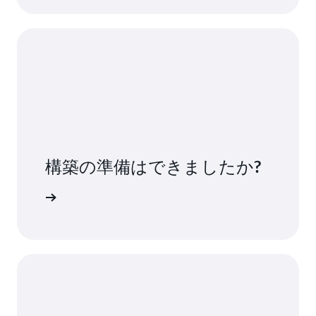
動でメンテナンスおよび調整する必要がなくな
り、新しいクラスターと本番ワークロードで最
高のパフォーマンスを実現できます。
構築の準備はできましたか?
用を開始する