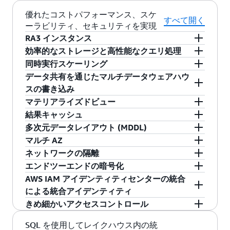
優れたコストパフォーマンス、スケ
すべて開く
ーラビリティ、セキュリティを実現
RA3 インスタンス
効率的なストレージと高性能なクエリ処理
RA3 インスタンスは、必要なインスタンスの数
同時実行スケーリング
を指定することにより、ストレージとは別にコ
列指向ストレージ、データ圧縮、ゾーンのマッ
データ共有を通じたマルチデータウェアハウ
ンピューティングリソースについて支払う柔軟
ピングによって、クエリ実行に必要な I/O の量
同時実行数の増加に応じて数秒で一時的なキャ
スの書き込み
性を備えており、大量のコンピューティングキ
が削減されます。また、Amazon Redshift では、
パシティを追加することで、一貫したサービス
マテリアライズドビュー
ャパシティを必要とする、パフォーマンスが重
LZO、Zstandard などの業界標準のエンコーディ
レベルで事実上無制限の同時ユーザーと同時ク
わずか数クリックで他の Redshift データウェア
結果キャッシュ
要なワークロードの速度を最大化します。
ングだけでなく、数値と日付/時刻型向けの専用
エリをサポートします。各クラスターは 1 日あ
ハウスから Redshift データベースへの書き込み
Amazon Redshift マテリアライズドビューを使用
多次元データレイアウト (MDDL)
の圧縮エンコーディング AZ64 も提供しており、
たり最大 1 時間の無料同時実行スケーリングク
を開始でき、料金パフォーマンスのニーズに応
すると、ダッシュボード作成やビジネスインテ
繰り返されるクエリについて、 1 秒未満の応答
マルチ AZ
それによりストレージの節約とクエリパフォー
レジットを獲得できるため、コストへの影響を
じてさまざまなタイプとサイズのウェアハウス
リジェンス (BI) ツールからのクエリや、抽出、
時間を実現します。繰り返しクエリを実行する
着信クエリフィルター (特定の地域の売上など)
ネットワークの隔離
マンスの最適化を実現できます。
最小限に抑えてスケーリングできます。これら
を追加することで、データコラボレーション、
変換、ロード (ETL) データ処理ジョブなど、反復
ダッシュボード、ビジュアライゼーション、お
に基づいてデータを自動的にソートすること
リカバリ時間を短縮し、データを失うことなく
エンドツーエンドの暗号化
の無料クレジットは、97% のお客様の同時実行
ETL/データ処理ワークロードのコンピューティ
的または予測可能な分析ワークロードのクエリ
よび BI ツールでは、パフォーマンスが大幅に向
で、反復クエリのパフォーマンスを向上させる
自動的にリカバリできる容量を保証すること
Amazon Redshift では、ファイアウォールルール
AWS IAM アイデンティティセンターの統合
性に関するニーズを十分に満たすものです。
ングの柔軟なスケーリングがさらに可能になり
パフォーマンスを大幅に向上させることができ
上します。クエリを実行すると、Amazon
新しい強力なテーブルソートメカニズム。この
で、リカバリ機能を拡張します。Amazon
を設定して、データウェアハウスクラスターに
いくつかのパラメータを設定するだけで、
による統合アイデンティティ
ます。各ウェアハウスは独自のコンピューティ
ます。マテリアライズドビューを使用して、デ
Redshift はキャッシュを検索し、以前の実行で
方法では、従来の方法に比べてテーブルスキャ
Redshift マルチ AZ データウェアハウスは、スタ
対するネットワークアクセスを制御できます。
Amazon Redshift が、転送中のデータの保護には
きめ細かいアクセスコントロール
ングに対して課金されるため、コンピューティ
ータレイク、ゼロ ETL、データ共有テーブルなど
キャッシュされた結果がないか確認します。キ
ンのパフォーマンスが大幅に向上します。
ンバイリソースを使用することなく高可用性を
Amazon Redshift を Amazon Virtual Private
TLS、保管中のデータの保護にはハードウェアア
IAM アイデンティティセンターとの統合によ
ング使用量の透明性が高まり、その結果、コス
1 つ以上のテーブルを参照できる SELECT ステー
ャッシュされている結果が見つかり、データが
実現することで、パフォーマンスと価値を最大
Cloud (Amazon VPC) の中で実行することもで
クセラレーション対応の AES-256 暗号化を使用
り、組織は Amazon Redshift、Amazon
詳細な行および列レベルのセキュリティコント
SQL を使用してレイクハウス内の統