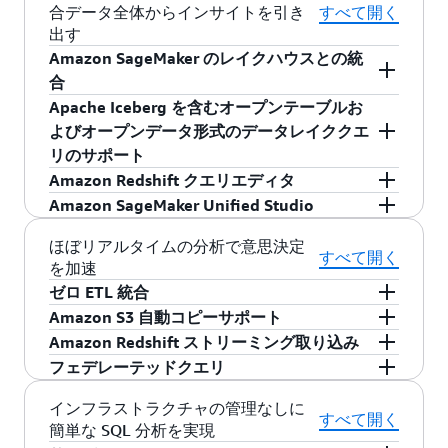
トを抑えることができます。
トメントの事前計算済みの結果を格納および管
変更されていないことがわかると、クエリを再
化し、可用性を 99.99% の SLA 水準に引き上げ
き、このようにするとデータウェアハウスクラ
するように設定できます。保管中のデータの暗
QuickSight、および
合データ全体からインサイトを引き
AWS Lake Formation
すべて開く
間の信
ロールにより、ユーザーはアクセスできる必要
理できます。増分更新では、Amazon Redshift は
度実行せずに、キャッシュされている結果を即
ます。
スターはお客様専用の仮想ネットワーク内に隔
出す
号化を有効化する場合、ディスクに書き込まれ
頼できる ID 伝播をサポートできます。お客様
があるデータのみを表示できます。Amazon
前回の更新後に発生したベーステーブルまたは
座に返します。
離されます。このクラスターをお客様の既存の
Amazon SageMaker のレイクハウスとの統
たすべてのデータはあらゆるバックアップと同
は、Microsoft Entra ID、Okta、Ping、OneLogin
Redshift は AWS Lake Formation と統合されてお
テーブルの変更を識別し、マテリアライズドビ
IT インフラストラクチャに接続するには、業界
合
じように暗号化されます。Amazon Redshift はデ
などのサードパーティー ID プロバイダー (IdP)
り、Lake Formation の列レベルのアクセスコン
ュー内の対応するレコードのみを更新します。
標準の暗号化 IPsec VPN を使用します。
フォルトでキー管理を行います。
Apache Iceberg を含むオープンテーブルお
を利用して、組織のアイデンティティを使って
トロールが、データレイク内のデータに対する
Amazon Redshift と、Amazon SageMaker 内のレ
増分更新は完全更新よりも短時間で実行され、
よびオープンデータ形式のデータレイククエ
QuickSight や Amazon Redshift クエリエディ
Redshift クエリにも適用されます。Amazon
イクハウスとの統合により、SQL を使用してす
ワークロードのパフォーマンスが向上します。
リのサポート
タ、サードパーティー BI ツールや SQL エディタ
Redshift のデータ共有は、Lake Formation によ
べての統合データを分析できます。Amazon
から、シングルサインオンで Amazon Redshift
Amazon Redshift クエリエディタ
る一元化されたアクセスコントロールをサポー
Simple Storage Service (Amazon S3) のデータを
Amazon Redshift は、Apache Iceberg、Apache
にアクセスできます。管理者は、サードパーテ
トし、Amazon Redshift から共有されるデータの
Amazon SageMaker Unified Studio
オープンフォーマットでクエリできるため、デ
Hudi、Delta Lake のテーブル形式で使い慣れた
SQL を使用すると、データ探索と分析のための
ィーの IdP のユーザーとグループを使用して、
ガバナンスを簡素化します。Lake Formation
ータレイクとデータウェアハウス間のデータ移
ANSI SQL を使用する読み取り専用クエリをサポ
ウェブベースのアナリストワークベンチによ
1 つのデータと AI の開発環境である SageMaker
ほぼリアルタイムの分析で意思決定
サービス全体のデータへのアクセスをきめ細か
は、安全なデータレイクのセットアップ、すべ
すべて開く
動が不要になります。SageMaker のレイクハウ
ートし、Apache Parquet、ORC、Avro、JSON、
り、データアナリスト、データエンジニア、そ
を加速
Unified Studio で Amazon Redshift を利用した組
く管理し、AWS CloudTrail でユーザーレベルの
ての消費サービスにわたるデータへのきめ細か
スで Amazon Redshift データを開くと、AWS と
CSV などのオープンファイル形式を Amazon S3
の他の SQL ユーザーが Amazon Redshift のデー
ゼロ ETL 統合
み込み SQL エディタを使用して、データレイ
アクセスを監査できます。信頼できる ID 伝播に
なアクセスの集中管理、および行レベルと列レ
Apache Iceberg 分析ツールにアクセスできるよう
で直接クエリすることもできます。Apache
タとデータレイクにアクセスしやすくなりま
ク、データウェアハウス、データベース、およ
Amazon S3 自動コピーサポート
より、ユーザーの ID は QuickSight、Amazon
ベルの制御の適用を容易にするサービスです。
Aurora、Amazon Relational Database Service
になり、包括的なデータ分析と機械学習 (ML) が
Iceberg は、テーブル構造を通じてトランザクシ
す。Query Editor では、ワンステップでクエリ
びアプリケーションに保存されているデータを
Amazon Redshift ストリーミング取り込み
Redshift、および Lake Formation 間でシームレ
動的データマスキングを使用すると、ユーザー
(Amazon RDS)、Amazon DynamoDB、エンター
Amazon S3 からのデータインジェストを簡素化
サポートされます。
ョンの一貫性を実現し、データレイクの整理を
結果を視覚化したり、スキーマやテーブルを作
クエリできます。
フェデレーテッドクエリ
スに渡され、インサイトを得るまでの時間が短
に表示される識別可能なデータの量を制限し
プライズアプリケーション、Amazon Redshift の
および自動化することで、カスタムソリューシ
SQL を使用して、Amazon Kinesis Data Streams
強化するオープンソースのテーブル形式の例で
成したり、データを視覚的にロードしたり、デ
縮され、スムーズな分析が可能になります。
て、機密データを保護できます。このようなフ
間の
ノーコード統合
により、データベースやア
ョンの構築やサードパーティーサービスの管理
と Amazon Managed Streaming for Apache Kafka
Amazon Aurora PostgreSQL 互換エディション、
インフラストラクチャの管理なしに
す。Amazon Redshift Spectrum を使用すると、
ータベースオブジェクトを参照したりできま
すべて開く
ィールドに複数のレベルのアクセス許可を定義
プリケーション全体でペタバイト規模のデータ
にかかる時間と労力を削減できます。この機能
(Amazon MSK) に接続し、そこからデータを直接
簡単な SQL 分析を実現
Amazon Relational Database (Amazon RDS) for
データレイク内のテーブルや Parquet などのオ
す。また、SQL クエリ、分析、視覚化、および
すると、データのコピーを複数作成しなくて