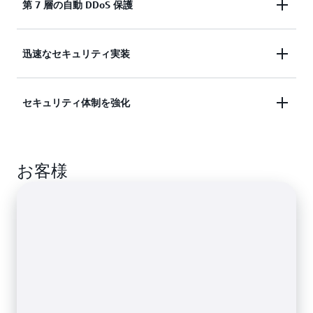
アプリケーションのログインページをモニタリング
第 7 層の自動 DDoS 保護
して、侵害された認証情報を使用したユーザーアカ
ルールの作成の詳細
ウントへの不正アクセスがないかをモニタリングし
アプリケーション層 (第 7 層) の分散型サービス拒
迅速なセキュリティ実装
ます。
否 (DDoS) イベントを継続的にモニタリングし、数
秒以内に自動的に軽減するように設計されていま
不正防止の詳細
ニーズに合わせて事前設定されたセキュリティデフ
セキュリティ体制を強化
す。
ォルトを 1 画面のインターフェイスでアクティブ化
できる、合理化されたガイド付きオンボーディング
エキスパートが厳選したルールパック、統合された
設定を使用して、自信をもって新しいアプリケーシ
お客様
可視性、継続的なレコメンデーションを通じて、セ
ョンを起動できます。
キュリティ体制を最適化するための即時の保護を得
ることができます。