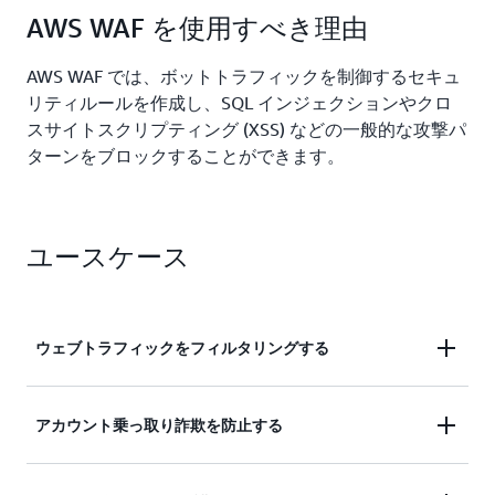
ケーション、ウェブサービスなどの特定の業界やワ
リクションが排除され、リスク対応が迅速化されま
AWS WAF を使用すべき理由
ークロードタイプ向けの保護テンプレートを即座に
す。
提供します。これらのテンプレートは継続的に最適
AWS WAF では、ボットトラフィックを制御するセキュ
化されているため、デプロイに関する深い専門知識
リティルールを作成し、SQL インジェクションやクロ
を必要とせずに、最新のセキュリティを実現できま
スサイトスクリプティング (XSS) などの一般的な攻撃パ
す。セキュリティに関するレコメンデーションを継
ターンをブロックすることができます。
続的に入手し、セキュリティ体制全体を強化しまし
ょう。
ユースケース
ウェブトラフィックをフィルタリングする
IP アドレス、HTTP ヘッダーと本文、またはカスタ
アカウント乗っ取り詐欺を防止する
ム URI などの条件に基づいてウェブリクエストをフ
ィルタリングするルールを作成します。