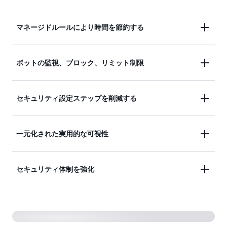
マネージドルールにより時間を節約する
マネージドルールで時間を節約し、アプリケーショ
ボットの監視、ブロック、リミット制限
ンの構築により多くの時間を費やすことができま
す。
一般的で蔓延しているボットをより簡単にモニタリ
セキュリティ設定ステップを削減する
ング、ブロック、またはレート制限します。
セキュリティデプロイ設定の複雑さとステップを最
一元化された実用的な可視性
大 80% 削減する統合インターフェイスを使用し
て、複雑なセキュリティ設定を迅速化できます。
単一の包括的なインターフェイスは、コアセキュリ
セキュリティ体制を強化
ティ機能と専門的なパートナー保護を組み合わせ
て、セキュリティの可視性とコントロールを強化し
事前設定済みの保護パックは、AWS のセキュリテ
ます。この統合アプローチにより、セキュリティデ
ィに関する専門知識を活用して、API、PHP アプリ
ータが実用的なインサイトに変換され、運用上のフ