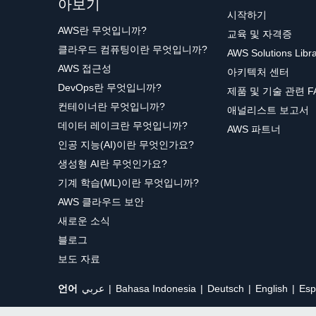
아보기
시작하기
AWS란 무엇입니까?
교육 및 자격증
클라우드 컴퓨팅이란 무엇입니까?
AWS Solutions Libr
AWS 접근성
아키텍처 센터
DevOps란 무엇입니까?
제품 및 기술 관련 F
컨테이너란 무엇입니까?
애널리스트 보고서
데이터 레이크란 무엇입니까?
AWS 파트너
인공 지능(AI)이란 무엇인가요?
생성형 AI란 무엇인가요?
기계 학습(ML)이란 무엇입니까?
AWS 클라우드 보안
새로운 소식
블로그
보도 자료
언어
عربي
Bahasa Indonesia
Deutsch
English
Esp