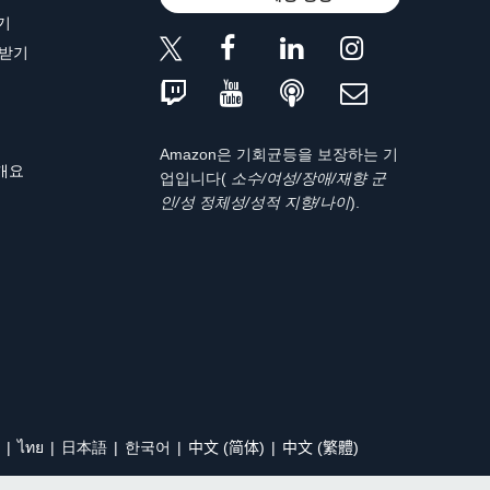
기
 받기
Amazon은 기회균등을 보장하는 기
 개요
업입니다(
소수/여성/장애/재향 군
인/성 정체성/성적 지향/나이
).
ไทย
日本語
한국어
中文 (简体)
中文 (繁體)