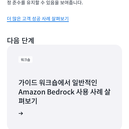
도
정 준수를 유지할 수 있음을 보여줍니다.
감
록
사
도
요
더 많은 고객 성공 사례 살펴보기
와
구
줍
사
니
항
다.
다음 단계
을
지
비
원
할
용
워크숍
수
최
있
적
는
화
포
가이드 워크숍에서 일반적인
에
괄
대
Amazon Bedrock 사용 사례 살
적
해
인
펴보기
자
모
세
니
크숍 보기
히
터
링
알
및
아