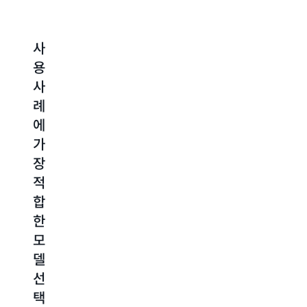
사
데
보
비
용
이
안,
용,
사
터
프
지
례
를
라
연
에
사
이
시
가
용
버
간
장
하
시
및
적
여
및
정
합
안
책
확
한
전
임
도
모
하
있
최
델
게
는
적
선
사
AI
화
택
용
검
AI