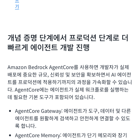
정
할
로
기
보
수
최
를
있
대
제
습
500%
어
니
더
할
다. Bedrock
개념 증명 단계에서 프로덕션 단계로 더
빠
수
은
르
빠르게 에이전트 개발 진행
있
데
게
습
이
작
니
터
동
다.
를
Amazon Bedrock AgentCore를 사용하면 개발자가 실제
합
저
배포에 중요한 규모, 신뢰성 및 보안을 확보하면서 AI 에이전
니
장
다.
데
트를 프로덕션에 적용하기까지의 과정을 가속화할 수 있습니
하
지
이
다. AgentCore에는 에이전트가 실제 워크플로를 실행하는
거
능
터
데 필요한 기본 도구가 포함되어 있습니다.
나
형
사
모
프
용
델
AgentCore Gateway: 에이전트가 도구, 데이터 및 다른
롬
자
훈
에이전트를 원활하게 검색하고 안전하게 연결할 수 있도
프
련
지
트
록 합니다.
에
정
라
사
AgentCore Memory: 에이전트가 단기 메모리와 장기
에
우
용