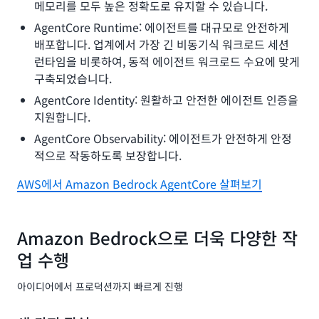
메모리를 모두 높은 정확도로 유지할 수 있습니다.
대
팅
하
은
해
AgentCore Runtime: 에이전트를 대규모로 안전하게
지
품
자
배포합니다. 업계에서 가장 긴 비동기식 워크로드 세션
않
질
세
으
런타임을 비롯하여, 동적 에이전트 워크로드 수요에 맞게
을
히
므
구축되었습니다.
유
알
로,
지
AgentCore Identity: 원활하고 안전한 에이전트 인증을
아
전
하
송
지원합니다.
보
면
중
기
서
AgentCore Observability: 에이전트가 안전하게 안정
데
비
적으로 작동하도록 보장합니다.
이
용
터
을
AWS에서 Amazon Bedrock AgentCore 살펴보기
및
최
저
대
장
30%
된
Amazon Bedrock으로 더욱 다양한 작
절
데
감
업 수행
이
해
터
줍
의
아이디어에서 프로덕션까지 빠르게 진행
니
암
다.
호
실