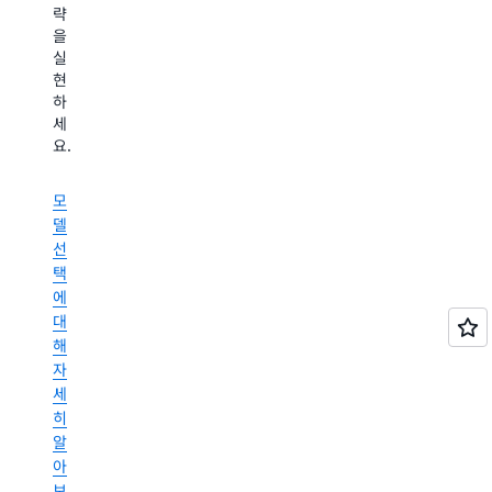
도
략
자
을
을
에
을
세
비
식
미
실
즈
별
히
치
현
니
하
알
는
하
스
여
아
영
세
에
할
보
향
요.
맞
루
을
기
게
시
최
최
네
모
소
적
이
델
화
화
션
하
선
하
과
면
택
는
데
서
에
동
이
최
대
시
터
대
해
에
모
75%
자
언
호
절
제
성
세
감
든
을
히
된
민
최
알
비
감
소
아
용
한
화
으
보