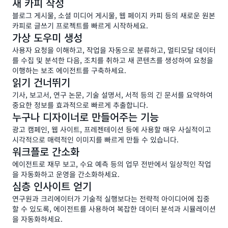
새 카피 작성
화
시
블로그 게시물, 소셜 미디어 게시물, 웹 페이지 카피 등의 새로운 원본
와
간
카피로 글쓰기 프로젝트를 빠르게 시작하세요.
데
및
가상 도우미 생성
이
배
터
사용자 요청을 이해하고, 작업을 자동으로 분류하고, 멀티모달 데이터
치
액
를 수집 및 분석한 다음, 조치를 취하고 새 콘텐츠를 생성하여 요청을
처
세
이행하는 보조 에이전트를 구축하세요.
리
스
읽기 건너뛰기
를
를
위
기사, 보고서, 연구 논문, 기술 설명서, 서적 등의 긴 문서를 요약하여
관
한
중요한 정보를 효과적으로 빠르게 추출합니다.
리
유
누구나 디자이너로 만들어주는 기능
하
연
는
광고 캠페인, 웹 사이트, 프레젠테이션 등에 사용할 매우 사실적이고
한
ID
시각적으로 매력적인 이미지를 빠르게 만들 수 있습니다.
옵
기
워크플로 간소화
션
반
을
에이전트로 재무 보고, 수요 예측 등의 업무 전반에서 일상적인 작업
정
갖
을 자동화하고 운영을 간소화하세요.
책
춘
심층 인사이트 얻기
을
Bedrock
연구원과 크리에이터가 기술적 실행보다는 전략적 아이디어에 집중
통
은
할 수 있도록, 에이전트를 사용하여 복잡한 데이터 분석과 시뮬레이션
해
스
을 자동화하세요.
완
마