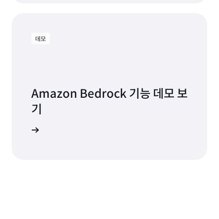
로
보
깅
기
기
능
데모
을
제
공
합
니
Amazon Bedrock 기능 데모 보
다.
Bedrock
기
은
ISO,
 살펴보기
SOC,
CSA
STAR
Level
2,
GDPR,
FedRAMP
High
등
의