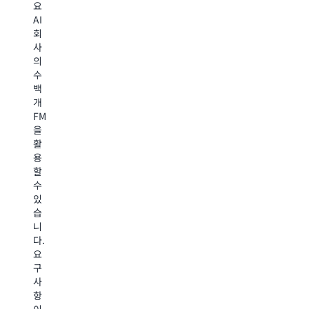
요
타
요.
합
롬
AI
A
Knowledge
니
프
회
서
Bases,
다.
트
사
비
Bedrock
Bedrock
라
의
스
Data
Guardrails
우
수
를
Automation,
는
팅
백
완
프
자
등
개
전
롬
동
의
FM
한
프
추
기
을
에
트
론
능
활
이
엔
검
을
용
전
지
사
통
할
틱
니
를
해
수
AI
어
사
성
있
애
링,
용
능
습
플
미
하
을
니
리
세
여
유
다.
케
조
유
지
요
이
정
해
하
구
션
등
콘
면
사
에
다
텐
서
항
연
양
츠
비
이
결