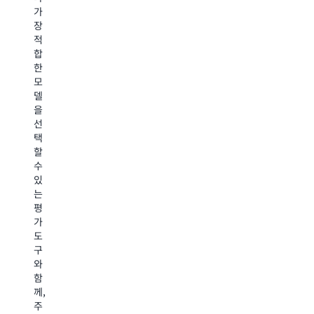
한
가
축
서
최
균
장
하
회
고
형
적
고
사
수
을
합
실
의
준
실
한
험
고
의
현
모
할
객
보
하
델
수
과
안,
세
을
있
비
프
요.
선
습
즈
라
모
택
니
니
이
델
할
다
스
버
증
수
A
를
시
류,
있
Be
이
및
프
는
Fl
해
규
롬
평
는
하
정
프
가
Pr
는
준
트
도
Ag
AI
수
캐
구
Gu
로
기
싱,
와
K
전
능
지
함
Ba
환
을
능
께,
및
하
제
형
주
기
세
공
프