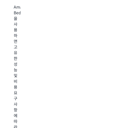
자
사
애
Amazon
A
플
지
적
Bedrock
Be
리
을
Ag
정
용
케
사
를
이
용
사
데
Amazon
션
하
용
이
Bedrock
을
면
하
터
은
최
고
면
로
생
적
유
AI
모
성
화
한
에
델
형
하
성
이
을
AI
여
능
전
사
애
비
및
트
용
플
용,
비
를
자
리
속
용
빠
지
케
도,
요
르
정
이
정
구
고
하
션
확
사
안
여,
을
성
항
전
일
위
의
에
하
반
한
완
따
게
AI
업
벽
라
구
에
계