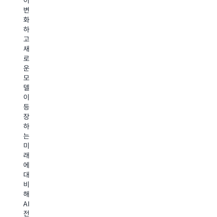
한
를
용
변
하
데
최
을
화
는
이
대
절
하
시
터
88%
감
고
각
사
차
할
새
적
용
단
수
로
빌
자
하
있
운
더
지
고,
습
모
도
정
최
니
델
구
도
대
다.
이
를
구
99%
예
등
제
를
의
를
장
공
결
정
들
하
합
합
확
어
는
니
하
도
증
미
다
여,
로
류
래
AI
올
된
에
애
바
Be
모
대
플
른
델
Ag
비
리
모
은
에
해
케
델
정
대
AI
이
응
확
해
전
션
답