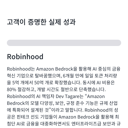
벽
트
한
하
보
고
안
고객이 증명한 실제 성과
효
과
율
프
적
라
이
이
며
버
경
시
Robinhood
제
를
적
보
인
Robinhood는 Amazon Bedrock을 활용해 AI 중심의 금융
장
AI
혁신 기업으로 탈바꿈했으며, 6개월 만에 일일 토큰 처리량
합
시
니
을 5억 개에서 50억 개로 확장했습니다. 동시에 AI 비용은
스
다.
80% 절감하고, 개발 시간도 절반으로 단축했습니다.
템
Bedrock
을
Robinhood의 AI 책임자 Dev Tagare는 “Amazon
은
구
Bedrock의 모델 다양성, 보안, 규정 준수 기능은 규제 산업
거
축
에 특화되어 설계된 것”이라고 말합니다. Robinhood의 성
버
할
넌
공은 핀테크 선도 기업들이 Amazon Bedrock을 활용해 최
수
스
첨단 AI로 금융을 대중화하면서도 엔터프라이즈급 보안과 규
있
및