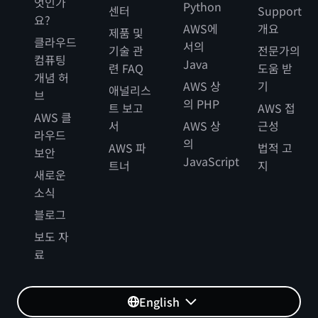
엇인가
Python
센터
Support
요?
AWS에
개요
제품 및
클라우드
서의
기술 관
전문가의
컴퓨팅
Java
련 FAQ
도움 받
개념 허
AWS 상
기
애널리스
브
의 PHP
트 보고
AWS 접
AWS 클
서
AWS 상
근성
라우드
의
AWS 파
법적 고
보안
JavaScript
트너
지
새로운
소식
블로그
보도 자
료
English