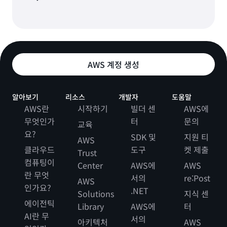
AWS 계정 생성
알아보기
리소스
개발자
도움말
AWS란
시작하기
빌더 센
AWS에
무엇인가
터
문의
교육
요?
SDK 및
지원 티
AWS
클라우드
도구
켓 제출
Trust
컴퓨팅이
Center
AWS에
AWS
란 무엇
서의
re:Post
AWS
인가요?
.NET
Solutions
지식 센
에이전틱
Library
AWS에
터
AI란 무
서의
아키텍처
AWS