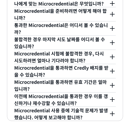
나에게 맞는 Microcredential은 무엇입니까?
있습니다.
Pearson VUE는 둘 다 시험 바우처를 구매할 수 있는
Microcredential을 준비하려면 어떻게 해야 합
공인 웹 사이트입니다.
Microcredential은 특정 주제에 대한 심층 분석으
니까?
로, 일반적으로 해당 주제에서 AWS 서비스를 사용한
통과한 Microcredential은 어디서 볼 수 있습니
경험이 6개월 이상인 사용자에게 적합합니다.
준비해야 할 학습 과정에 대한 권장 사항은 Skill
까?
Builder의 특정 Microcredential 페이지를 참조하
불합격한 경우 마지막 시도 날짜를 어디서 볼 수
십시오.
CertMetrics AWS Certification 계정을 통해 획득한
있습니까?
Microcredential에 액세스할 수 있습니다. “시험 기
Microcredential 시험에 불합격한 경우, 다시
록” > “Microcredential”에서 확인할 수 있습니다.
Microcredential을 획득하려는 마지막 시도에서 불
시도하려면 얼마나 기다려야 합니까?
합격한 경우 Skill Builder에 로그인하고 해당
Microcredential을 통과하면 Credly 배지를 받
Microcredential으로 이동한 다음 모듈을 클릭하여
시험 실습에 다시 합격하려면 마지막 시도로부터 25
을 수 있습니까?
불합격 날짜를 확인할 수 있습니다. 이렇게 하면 후보
일을 기다려야 합니다.
Microcredential을 통과하면 유효 기간은 얼마
자 정보 섹션 아래에 마지막 시도 날짜가 표시됩니다.
예, Microcredential을 통과하면 Credly로부터 배지
입니까?
수락 링크가 포함된 이메일을 받게 됩니다.
이전에 Microcredential을 통과한 경우 이를 갱
Microcredential은 12개월 동안 유효합니다.
신하거나 재수강할 수 있습니까?
Microcredential 사용 중에 기술적 문제가 발생
Microcredential이 여전히 유효한 경우,
했습니다. 어떻게 보고해야 합니까?
Microcredential이 만료된 후 9개월부터 갱신할 수
있습니다. 아직 유효하지 않은 경우, 불합격한 후 최
고객 서비스 팀에 사례를 작성
하고 발생한 문제를 설