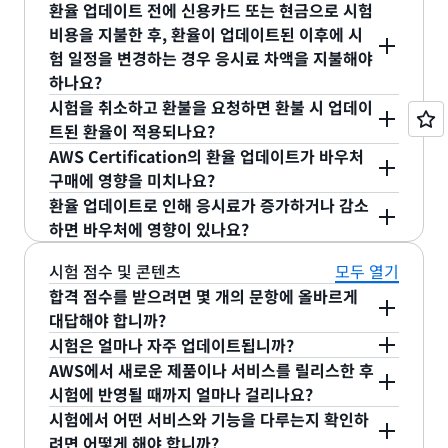
지 요금을 업데이트하고 있습니다. 응시료는 호주 달
호주 달러, 유로, 한국 원화, 일본 엔화 및 중국 위안화
용할 수 있습니다.
환율 업데이트 전에 신용카드 또는 현금으로 시험
을 변경할 수 없습니다. 예정된 시험 일정에 시험을
러, 유로, 한국 원화, 일본 엔화 및 중국 위안화의 환율
를 사용하는 국가에 영향을 미칩니다.
비용을 지불한 후, 환율이 업데이트된 이후에 시
보지 않은 경우, 수험료를 상실하게 되며 환급을 받을
험 일정을 변경하는 경우 응시료 차액을 지불해야
을 반영하기 위해 최소 1년에 한 번, 5월에 업데이트
수 없습니다(아래의 의료 예외 참조). 예정되었던 시
하나요?
됩니다. 환율은 최소 30일 전에 통지하며 더 자주 업
험 시간으로부터 24시간이 지나야 다시 등록할 수 있
아니요. 기존 시험 일정을 변경하는 경우 응시료 차액
시험을 취소하고 환불을 요청하면 환불 시 업데이
데이트될 수 있습니다.
습니다. 시험을 보지 않았다고 '불합격' 상태가 되는
을 지불하지 않아도 됩니다. AWS Certification 시험
트된 환율이 적용되나요?
것은 아닙니다.
구매 시 지불한 응시료는 환불됩니다. 환불을 받으려
일정 변경은 2회까지 가능합니다.
AWS Certification의 환율 업데이트가 바우처
면 시험 일정 24시간 전에 시험을 취소해야 합니다.
구매에 영향을 미치나요?
아니요. 바우처 구매 시의 환율은 AWS 공인 리셀러
환율 업데이트로 인해 응시료가 증가하거나 감소
이자 AWS Certification 시험 바우처의 유통업체인
하면 바우처에 영향이 있나요?
시험 응시료의 100%를 보장하는 바우처를 가지고
Xvoucher에서 업데이트합니다. 바우처 가격에 대한
시험 점수 및 콘텐츠
모두 열기
있는 경우, 응시료 전액을 할인받을 수 있습니다. 시
자세한 정보는
Xvoucher 웹사이트
를 참조하세요.
합격 점수를 받으려면 몇 개의 문항에 올바르게
험 응시료의 50%를 보장하는 바우처를 가지고 있는
대답해야 합니까?
경우, 시험 구매 시 응시료의 50%를 할인받을 수 있
AWS Certification 합격 점수는 통계적인 분석을 사
시험은 얼마나 자주 업데이트됩니까?
습니다.
용하여 결정되며 변경될 수 있습니다. 시험 문항과 합
AWS에서 새로운 제품이나 서비스를 릴리스한 후
AWS Certification에서는 시험 안내서를 충실히 따
격 점수는 콘텐츠가 업데이트될 때 테스트 양식의 변
시험에 반영될 때까지 얼마나 걸리나요?
르는 시험 문항들을 정기적으로 교체합니다. AWS 시
경 사항을 반영하도록 업데이트되므로 AWS에서는
시험에서 어떤 서비스와 기능을 다루는지 확인하
험 안내서는 정기적으로 검토 및 수정되어 각 자격증
AWS Certified AI Practitioner, AWS Certified
려면 어떻게 해야 합니까?
시험 합격 점수를 공개하지 않습니다.