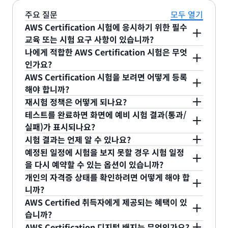
주요 질문
모두 열기
AWS Certification 시험에 응시하기 위한 필수
교육 또는 시험 요구 사항이 있습니까?
교육은 자격증 준비 과정의 일부로 권장되지만 자격
나에게 적합한 AWS Certification 시험은 무엇
증을 받기 위해 반드시 필요한 것은 아닙니다.
인가요?
AWS
여기
에서 각 AWS 자격증 시험에 대해 자세히 알아보
Skill Builder
AWS Certification 시험을 보려면 어떻게 등록
로 이동하여 자신에게 적합한 학습 계
세요. AWS 자격증의 이점에 대해 자세히 알아보려면
해야 합니까?
획을 찾으세요.
시험에 등록하려면
aws.training
에 로그인하고 상단
여기
재시험 정책은 어떻게 되나요?
를 참조하세요.
탐색 모음에서 Certification을 클릭합니다. 그런 다
시험에 합격하지 못하면 14일이 지나야 시험을 다시
테스트를 완료하면 화면에 예비 시험 결과(통과/
음, AWS Certification 계정 버튼을 클릭하고 신규
치를 수 있는 자격이 주어집니다. 시험 응시 횟수에는
실패)가 표시되나요?
대부분의 AWS Certification 시험에서는 테스트 끝
시험 일정 예약을 클릭합니다. 응시하려는 시험을 확
제한이 없습니다. 그러나 시험에 응시할 때마다 등록
시험 결과는 언제 알 수 있나요?
에 통과/실패 결과가 표시되지 않습니다. 자세한 시험
베타 시험 결과를 포함한 시험 결과는 시험을 완료한
인하고 Schedule at Pearson VUE(Pearson VUE
비 전액을 지불해야 합니다. 시험에 합격하면 2년 동
예정된 일정에 시험을 보지 못할 경우 시험 일정
결과는 시험을 마친 후 영업일 기준 5일 이내에
후 영업일 기준 5일 이내에 확인할 수 있습니다. 시험
을 다시 예약할 수 있는 옵션이 있습니까?
AWS
에서 예약) 버튼을 클릭합니다. 그러면 시험 공급자의
안 동일한 시험에 재응시할 수 없습니다. 새로운 시험
예. 예정된 일정의 24시간 전까지는 추가 요금 없이
Certification 계정
결과가
개인의 자격증 상태를 확인하려면 어떻게 해야 합
AWS Certification 계정
의 Exam History에서 확인할 수
의 시험 기록에서 확
예약 페이지로 리디렉션되어 시험 등록을 완료할 수
가이드와 시험 시리즈 코드로 시험이 업데이트되면
시험을 취소하거나 일정을 변경할 수 있습니다. 시험
니까?
있습니다. 시험에 통과하면 시험 결과가 AWS
인되면 이메일 메시지를 받게 됩니다.
있습니다.
새 시험 버전을 응시할 자격이 주어집니다.
AWS Certification을 검증하려면 취득자에게 AWS
일정을 변경하거나 취소하려면 AWS Certification
AWS Certified 취득자에게 제공되는 혜택이 있
Certification 계정에 게시되기 전에 Credly 디지털
Certification 디지털 배지 링크에 대해 문의하십시
습니까?
계정으로 이동하여 Manage Pearson VUE
배지 이메일 알림을 받게 됩니다. Credly는 승인된 디
AWS Certification을 취득하면 기술 역량을 입증할
오., Credly’s Acclaim 플랫폼을 통해 AWS는 AWS
AWS Certification 디지털 배지는 무엇인가요?
exams(Pearson VUE 시험 관리) 버튼을 클릭합니