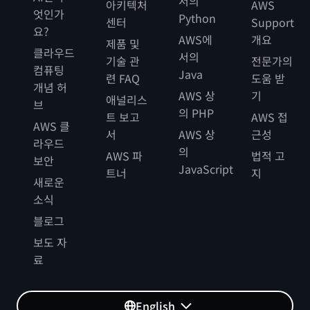
서의
아키텍처
AWS
엇인가
Python
센터
Support
요?
AWS에
개요
제품 및
클라우드
서의
기술 관
전문가의
컴퓨팅
Java
련 FAQ
도움 받
개념 허
AWS 상
기
애널리스
브
의 PHP
트 보고
AWS 접
AWS 클
서
AWS 상
근성
라우드
의
AWS 파
법적 고
보안
JavaScript
트너
지
새로운
소식
블로그
보도 자
료
English