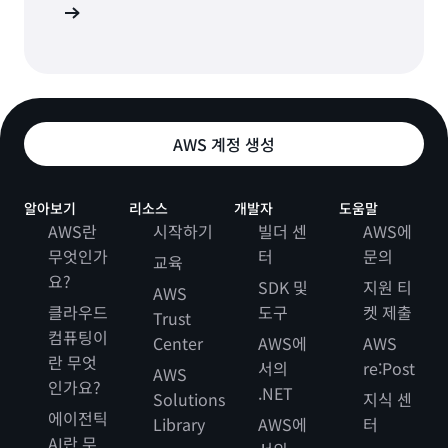
 옵션 탐색
AWS 계정 생성
알아보기
리소스
개발자
도움말
AWS란
시작하기
빌더 센
AWS에
무엇인가
터
문의
교육
요?
SDK 및
지원 티
AWS
클라우드
도구
켓 제출
Trust
컴퓨팅이
Center
AWS에
AWS
란 무엇
서의
re:Post
AWS
인가요?
.NET
Solutions
지식 센
에이전틱
Library
AWS에
터
AI란 무