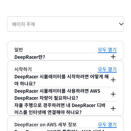
페이지 주제
일반
모두 열기
DeepRacer란?
DeepRacer는 강화 학습 및 3D 경주 시뮬레이터를
시작하기
모두 열기
사용하여 완전 자율 주행 1/18 크기의 경주용 자동차
DeepRacer 시뮬레이터를 시작하려면 어떻게 해
를 주행하는, 그야말로 강화 학습(RL)을 시작할 수 있
야 하나요?
는 가장 빠른 방법입니다. 누구나 온라인 시뮬레이터
DeepRacer 시뮬레이터를 사용하려면 AWS
DeepRacer 시뮬레이터는 첫 번째 모델을 훈련하고
에서 RL 모델을 훈련, 평가, 조정하거나 실제 자율 환
DeepRacer 차량이 필요하나요?
강화 학습을 시작할 수 있는 자습서를 제공합니다. 그
경에 사용할 AWS DeepRacer 디바이스나 RC 카에
자율 주행으로 경주하려면 내 DeepRacer 디바
런 다음에는 모델을 평가하고 조정할 수도 있습니다.
아니요. AWS DeepRacer 차량을 소유하지 않고도
모델을 배포하거나 서로 경쟁할 수 있습니다.
이스를 인터넷에 연결해야 하나요?
DeepRacer
개발자 설명서
에 첫 번째 모델을 구축하
모델을 훈련하고 평가할 수 있습니다.
고 모델을 개선하는 방법이 자세히 설명되어 있습니
아니요. AWS DeepRacer는 배포된 RL 모델과 카메
DeepRacer on AWS 세부 정보
모두 열기
다.
라 입력을 사용하여 로컬에서 추론을 실행합니다.