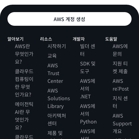
AWS 계정 생성
알아보기
리소스
개발자
도움말
AWS란
시작하기
빌더 센
AWS에
무엇인가
터
문의
교육
요?
SDK 및
지원 티
AWS
클라우드
도구
켓 제출
Trust
컴퓨팅이
Center
AWS에
AWS
란 무엇
서의
re:Post
AWS
인가요?
.NET
Solutions
지식 센
에이전틱
Library
AWS에
터
AI란 무
서의
아키텍처
AWS
엇인가
Python
센터
Support
요?
AWS에
개요
제품 및
클라우드
서의