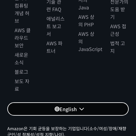
기술 관
전문가의
컴퓨팅
Java
련 FAQ
도움 받
개념 허
AWS 상
기
애널리스
브
의 PHP
트 보고
AWS 접
AWS 클
서
AWS 상
근성
라우드
의
AWS 파
법적 고
보안
JavaScript
트너
지
새로운
소식
블로그
보도 자
료
English
Amazon은 기회 균등을 보장하는 기업입니다(소수/여성/장애/재향
군인/성 정체성/성적 지향/나이).