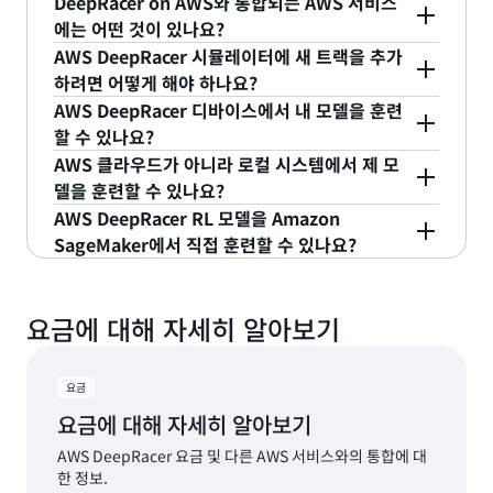
DeepRacer on AWS와 통합되는 AWS 서비스
AWS DeepRacer는 자율 주행을 시작 및 중지하는
에는 어떤 것이 있나요?
데 사용하는 디바이스와 동일한 Wi-Fi 네트워크에 연
AWS DeepRacer 시뮬레이터에 새 트랙을 추가
DeepRacer on AWS를 Amazon SageMaker와 통
결되어야 합니다. 차량을 설정하는 방법에 대한 자세
하려면 어떻게 해야 하나요?
합하면 강화 학습 모델 훈련을, AWS RoboMaker와
한 내용은
개발자 설명서
를 참조하세요.
AWS DeepRacer 디바이스에서 내 모델을 훈련
통합하면 경주 시뮬레이터를 사용할 수 있습니다. 또
현재, 개발자는 DeepRacer 시뮬레이터에 트랙을 추
할 수 있나요?
한 Amazon Kinesis Video Streams와의 통합으로
가할 수 없습니다.
AWS 클라우드가 아니라 로컬 시스템에서 제 모
는 가상 시뮬레이션 동영상 스트리밍, Amazon S3와
아니요. RL 모델을 훈련하려면 모델이 수행하는 동작
델을 훈련할 수 있나요?
의 통합으로는 모델 저장, Amazon CloudWatch와
의 결과에 대한 피드백이 필요합니다. 이 피드백 루프
AWS DeepRacer RL 모델을 Amazon
의 통합으로는 로그 캡처 기능이 제공됩니다.
는 DeepRacer 시뮬레이터 내에 존재하며 실재하지
현재로서는 DeepRacer가 로컬 훈련을 지원하지 않
SageMaker에서 직접 훈련할 수 있나요?
는 않습니다.
습니다.
예. DeepRacer 분산 교육 SageMaker 노트북을 사
용하여 RL 모델을 생성 및 교육하고 이러한 모델을
요금에 대해 자세히 알아보기
AWS DeepRacer 차량에 수동으로 배포할 수 있습니
다.
요금
요금에 대해 자세히 알아보기
AWS DeepRacer 요금 및 다른 AWS 서비스와의 통합에 대
한 정보.