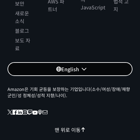
AWS 파
법적 고
보안
JavaScript
트너
지
새로운
소식
블로그
보도 자
료
English
Amazon은 기회 균등을 보장하는 기업입니다(소수/여성/장애/재향
군인/성 정체성/성적 지향/나이).
맨 위로 이동