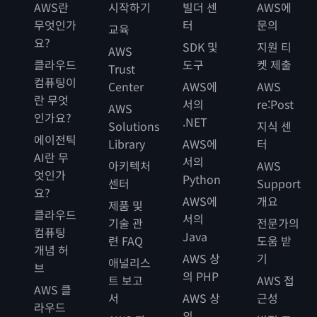
AWS란
시작하기
빌더 센
AWS에
무엇인가
터
문의
교육
요?
SDK 및
지원 티
AWS
클라우드
도구
켓 제출
Trust
컴퓨팅이
Center
AWS에
AWS
란 무엇
서의
re:Post
AWS
인가요?
.NET
Solutions
지식 센
에이전틱
Library
AWS에
터
AI란 무
서의
아키텍처
AWS
엇인가
Python
센터
Support
요?
AWS에
개요
제품 및
클라우드
서의
기술 관
전문가의
컴퓨팅
Java
련 FAQ
도움 받
개념 허
AWS 상
기
애널리스
브
의 PHP
트 보고
AWS 접
AWS 클
서
AWS 상
근성
라우드
의