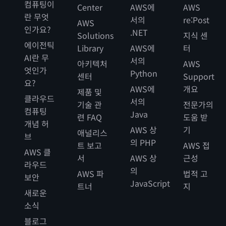
컴퓨팅이
Center
AWS에
AWS
란 무엇
서의
re:Post
AWS
인가요?
.NET
Solutions
지식 센
에이전틱
Library
AWS에
터
AI란 무
서의
아키텍처
AWS
엇인가
Python
센터
Support
요?
AWS에
개요
제품 및
클라우드
서의
기술 관
전문가의
컴퓨팅
Java
련 FAQ
도움 받
개념 허
AWS 상
기
애널리스
DynamoDB Streams:
브
의 PHP
Amazon S3로 데이터 내보내기:
트 보고
AWS 접
AWS 클
서
AWS 상
근성
라우드
의
AWS 파
법적 고
보안
JavaScript
트너
지
새로운
소식
DynamoDB 액셀러레이터 (DAX) 와의 통합: DAX
블로그
는 DynamoDB 호환