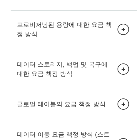
표준
읽기 요청 단위 (RRU):
스탠
API 호출은 읽기 요청 단위로 청구됩니다. RRU는
프로비저닝된 용량에 대한 요금 책
다드-드문 액세스
4KB 단위로 사용됩니다. DynamoDB 읽기는 최종
정 방식
적으로 일관되거나 강력하게 일관되거나 트랜잭
DynamoDB 테이블
션적일 수 있습니다.
클래스에
결국 일관된 읽기에는
4KB당 1/2 RRU 또는 그 일
RCU (읽기 용량 단위):
부가 필요합니다.
'읽기'는
데이터 스토리지, 백업 및 복구에
매우 일관된 읽기는
하나의
대한 요금 책정 방식
트랜잭션 읽기에는
2개의
결국 일관된
데이터 스토리지.
글로벌 테이블의 요금 책정 방식
매우 일관된
트랜잭션
읽기 일관성을
데이터 이동 요금 책정 방식 (스트
DynamoDB 사용 설명서를
쓰기 요청 단위 (WRU):