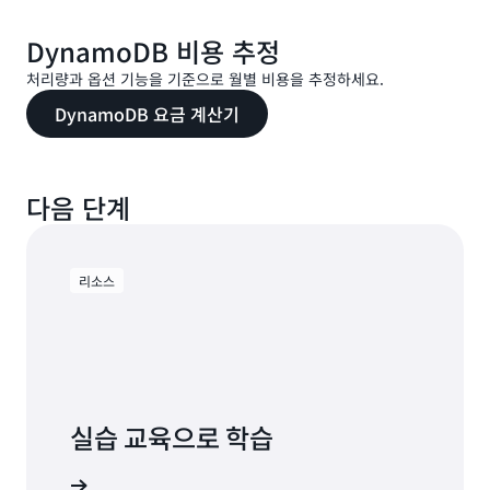
데이터 스토리지
12~30
기 50,000회 x
기 50,000회 x
탐색 창에서 [
예약 용량]
을 선택하고 [
예약 용
19일)
19일)
DynamoDB 비용 추정
량 구매]
를 선택합니다.
쓰기 7,000회
읽기 7,000회
처리량과 옵션 기능을 기준으로 월별 비용을 추정하세요.
원하는 오퍼링 유형과 약정 기간을 선택합니
1~7
(쓰기 1,000회 x
(읽기 1,000회 x
다.
293.75 USD
월 합계
쓰기 355만 회
읽기 355만 회
DynamoDB 요금 계산기
7일)
7일)
읽기 및 쓰기
구매할 프로비저닝된 예약 용량의 수량을 조정
하십시오.
2.22 USD(쓰기
0.44 USD(읽기
S3에서 가져오기를
예약 용량 구매를
선택하고 구매 정보를 확인
읽기 1,000만
다음 단계
월별 청
100만 회당
100만 회당
8
쓰기 1,000만 회
참조하십시오
한 후 확인합니다.
회
구 금액
0.6250 USD x
0.125 USD x 읽
쓰기 355만 회)
기 355만 회)
구매 전에 알아 두어야 할 사항
리소스
요금에 대한 자세
쓰기 210만 회
읽기 210만 회
한 내용은 Amazon S3
할인된 가격 책정 메커니즘.
9~22
(쓰기 15만 회 x
(읽기 15만 회 x
데이터 스토리지:
14일)
14일)
데이터 송수신.
DynamoDB 표준 테이블 클래스를 사용하는 월별
DynamoDB Standard 테이블 클래스를 사용 시
총 요금은 325.62 USD입니다.
쓰기 70,000회
읽기 70,000회
월별 비용
실습 교육으로 학습
23~29
(쓰기 10,000회
(읽기 10,000회
DynamoDB 스탠다드-IA 테이블 클래스를 사용한
적용 가능성.
x 7일)
x 7일)
월별 요금
B 시작하기