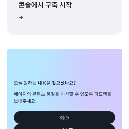
콘솔에서 구축 시작
프로비저닝된 용량
로그인
92.16
USD
18.43
AWS Management
모니터링
USD
Amazon S3로 데이터 내보내기:
오늘 원하는 내용을 찾으셨나요?
프로비저닝된 용량: 110.59 USD
페이지의 콘텐츠 품질을 개선할 수 있도록 피드백을
데이터 스토리지:
데이터 스토리지: 120.00 USD
보내주세요.
DynamoDB 액셀러레이터 (DAX) 와의 통합: DAX
는 DynamoDB 호환
230.59 USD
예
37.6%
138.97 USD