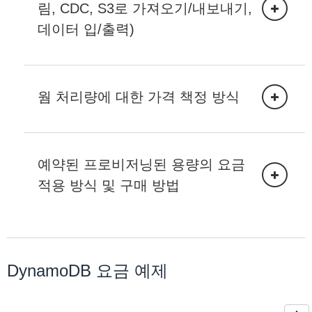
림, CDC, S3로 가져오기/내보내기,
데이터 입/출력)
특정 시점 복구 (PITR) 백업
읽기 일관성을
트랜잭션
다이나모DB 스트림.
WCU (쓰기 용량 단위):
웜 처리량에 대한 가격 책정 방식
PI 호출, 즉 '쓰기'에 대한 요금은 쓰기 용량
단위 (WCU) 로 청구됩니다. WCU는 초당 1KB 단
위로 사용됩니다.
초당 1KB (또는 그 일부) 의
표준
쓰기는 1WCU를
예약된 프로비저닝된 용량의 요금
사용합니다.
초당 1KB (또는 그 일부) 의
트랜잭션
쓰기는 2개
Amazon DynamoDB 결제 이해를
적용 방식 및 구매 방법
의 WCU를 사용합니다.
예열 테이블에는 요금이 부과됩니다
DynamoDB 요금 예제
시점 백업을
온디맨드 백업.
아마존 키네시스 데이터 스트림 (KDS) 에 대한 변