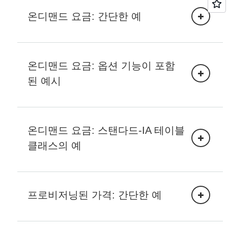
경 데이터 캡처 (CDC).
온디맨드 요금: 간단한 예
프로비저닝된 예약 용량을 언제 구매해야 할까요?
온디맨드 요금: 옵션 기능이 포함
된 예시
Amazon
Kinesis 데이터 스트림 요금을
DynamoDB 웜 처리량 이해를
온디맨드 요금: 스탠다드-IA 테이블
AWS Glue를 사용한 CDC.
클래스의 예
프로비저닝된 가격: 간단한 예
프로비저닝된 예약 용량 구매 방법
AWS Management Console을 통해 요청을 제출
AWS Glue 요금을