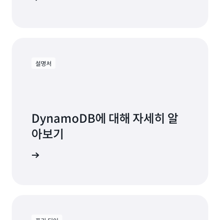
데이터 스토리지
읽기 3,000만
30
쓰기 3,000만 회
회
100 읽기/쓰기 용량 단위 단위로 구매 가능
293.75 USD
쓰기 4,217만
읽기 4,217만
설명서
데이터 스토리지
AWS 프리 티어 페이지를
월 합계
7,000회
7,000회
프로비저닝된 용량
120.00 USD
당사에 문의하십시오
읽기 및 쓰기
5.27 USD(읽기
26.36달러 (쓰
100만 회당
DynamoDB에 대해 자세히 알
월별 청
기 1백만 건당
0.125 USD x 읽
구 금액
0.6250달러 x
아보기
기 4,217만
42177만 쓰기)
7,000회)
명서 보기
부분 선결제.
63.18 달러
데이터 스토리지:
12.63 달러
제한 사항.