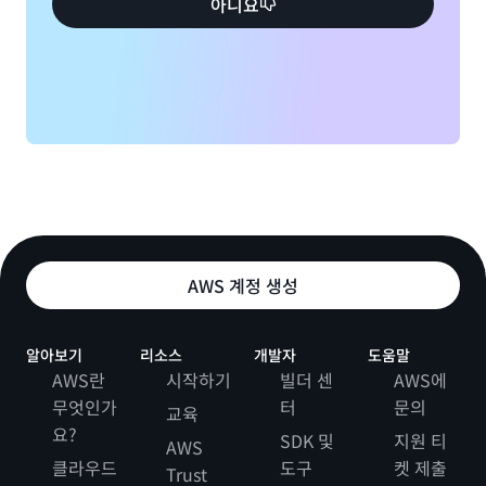
아니요
백업 및 복원:
글로벌 테이블
AWS 계정 생성
알아보기
리소스
개발자
도움말
AWS란
시작하기
빌더 센
AWS에
무엇인가
터
문의
교육
요?
SDK 및
지원 티
글로벌 테이
AWS
클라우드
블 관리 모범 사례 및 요구 사항
도구
켓 제출
Trust
Kinesis 데이터 스트림용 CDC: