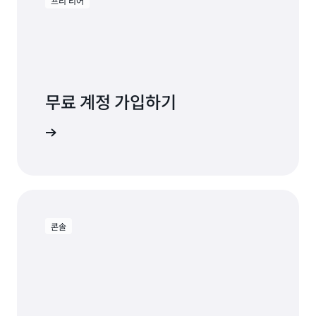
프리 티어
프로비저닝된 용량: 75.82 USD
데이터 스토리지:
데이터 스토리지: 293.75 USD
백업 및 복원:
대금 청구
무료 계정 가입하기
369.57 USD
용해 보기
DynamoDB Standard-IA 테이블 클래스 사용에
대한 월별 비용
콘솔
데이터 스토리지
Kinesis 데이터 스트림을 사용하는 CDC:
예약된 프로비저닝된 용량이 먼저 청구됩니다
120.00 USD