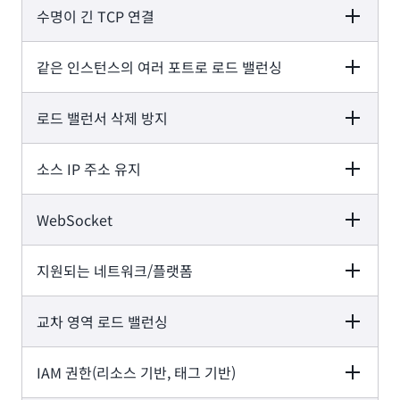
수명이 긴 TCP 연결
Application Load
Network Load
Gateway Load
Balancer
Balancer
Balancer
-
같은 인스턴스의 여러 포트로 로드 밸런싱
Application Load
Network Load
Gateway Load
Balancer
Balancer
Balancer
-
로드 밸런서 삭제 방지
Application Load
Network Load
Gateway Load
Balancer
Balancer
Balancer
-
소스 IP 주소 유지
Application Load
Network Load
Gateway Load
Balancer
Balancer
Balancer
WebSocket
Application Load
Network Load
Gateway Load
Balancer
Balancer
Balancer
지원되는 네트워크/플랫폼
Application Load
Network Load
Gateway Load
Balancer
Balancer
Balancer
교차 영역 로드 밸런싱
Application Load
Network Load
Gateway Load
Balancer
Balancer
Balancer
IAM 권한(리소스 기반, 태그 기반)
Application Load
Network Load
Gateway Load
Balancer
Balancer
Balancer
VPC
VPC
VPC