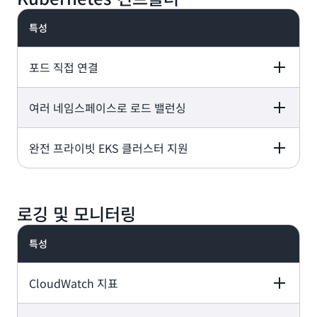
TCP, UDP, TLS
IP
gRPC
특성
VIP
VIP
라우팅 테이블 항
포드 직접 연결
여러 네임스페이스로 로드 밸런싱
Application Load
Network Load
Gateway Load
Balancer
Balancer
Balancer
완전 프라이빗 EKS 클러스터 지원
Application Load
Network Load
Gateway Load
Balancer
Balancer
Balancer
(Fargate 포드)
-
Application Load
Network Load
Gateway Load
Balancer
Balancer
Balancer
로깅 및 모니터링
-
-
특성
-
CloudWatch 지표