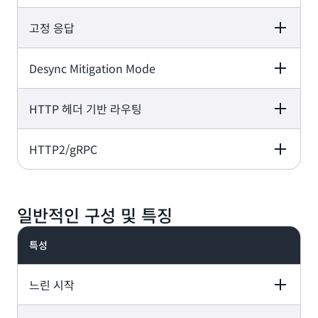
고정 응답
Application Load
Network Load
Gateway Load
Balancer
Balancer
Balancer
Desync Mitigation Mode
Application Load
Network Load
Gateway Load
Balancer
Balancer
Balancer
-
-
HTTP 헤더 기반 라우팅
Application Load
Network Load
Gateway Load
Balancer
Balancer
Balancer
-
-
HTTP2/gRPC
Application Load
Network Load
Gateway Load
Balancer
Balancer
Balancer
-
-
Application Load
Network Load
Gateway Load
Balancer
Balancer
Balancer
일반적인 구성 및 특징
-
-
특성
-
-
느린 시작