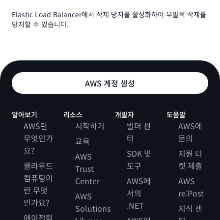
Elastic Load Balancer에서 삭제 방지를 활성화하여 우발적 삭제를
방지할 수 있습니다.
AWS 계정 생성
알아보기
리소스
개발자
도움말
AWS란
시작하기
빌더 센
AWS에
무엇인가
터
문의
교육
요?
SDK 및
지원 티
AWS
클라우드
도구
켓 제출
Trust
컴퓨팅이
Center
AWS에
AWS
란 무엇
서의
re:Post
AWS
인가요?
.NET
Solutions
지식 센
에이전틱