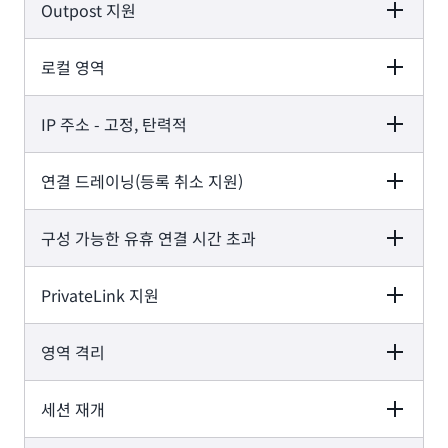
Outpost 지원
Application Load
Network Load
Gateway Load
Balancer
Balancer
Balancer
로컬 영역
Application Load
Network Load
Gateway Load
Balancer
Balancer
Balancer
-
-
IP 주소 - 고정, 탄력적
Application Load
Network Load
Gateway Load
Balancer
Balancer
Balancer
-
-
연결 드레이닝(등록 취소 지원)
Application Load
Network Load
Gateway Load
Balancer
Balancer
Balancer
-
-
구성 가능한 유휴 연결 시간 초과
Application Load
Network Load
Gateway Load
Balancer
Balancer
Balancer
-
-
PrivateLink 지원
Application Load
Network Load
Gateway Load
Balancer
Balancer
Balancer
영역 격리
Application Load
Network Load
Gateway Load
Balancer
Balancer
Balancer
-
-
세션 재개
Application Load
Network Load
Gateway Load
Balancer
Balancer
Balancer
(TCP, TLS)
(GWLBE)
-