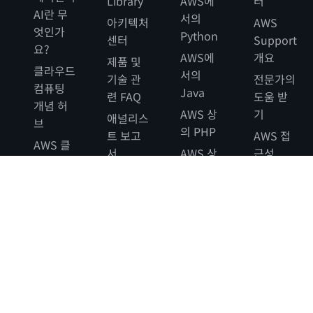
Library
AWS에
터
AI란 무
서의
아키텍처
AWS
엇인가
Python
센터
Support
요?
AWS에
개요
제품 및
클라우드
서의
기술 관
전문가의
컴퓨팅
Java
련 FAQ
도움 받
개념 허
AWS 상
기
애널리스
브
의 PHP
트 보고
AWS 접
AWS 클
서
AWS 상
근성
라우드
의
AWS 파
법적 고
보안
JavaScript
트너
지
새로운
소식
블로그
보도 자
료