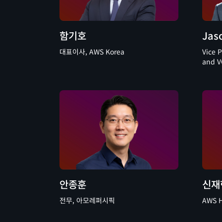
함기호
Jas
대표이사, AWS Korea
Vice 
and V
안종훈
신재
전무, 아모레퍼시픽
AWS He