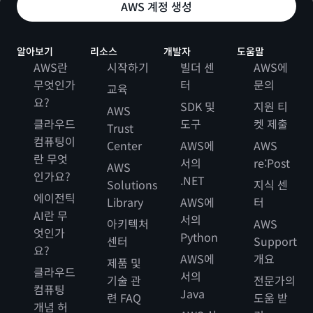
AWS 계정 생성
알아보기
리소스
개발자
도움말
AWS란
시작하기
빌더 센
AWS에
무엇인가
터
문의
교육
요?
SDK 및
지원 티
AWS
클라우드
도구
켓 제출
Trust
컴퓨팅이
Center
AWS에
AWS
란 무엇
서의
re:Post
AWS
인가요?
.NET
Solutions
지식 센
에이전틱
Library
AWS에
터
AI란 무
서의
아키텍처
AWS
엇인가
Python
센터
Support
요?
AWS에
개요
제품 및
클라우드
서의
기술 관
전문가의
컴퓨팅
Java
련 FAQ
도움 받
개념 허