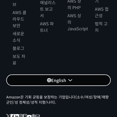
AWS 상
기
애널리스
브
의 PHP
트 보고
AWS 접
AWS 클
서
AWS 상
근성
라우드
의
AWS 파
법적 고
보안
JavaScript
트너
지
새로운
소식
블로그
보도 자
료
English
Amazon은 기회 균등을 보장하는 기업입니다(소수/여성/장애/재향
군인/성 정체성/성적 지향/나이).