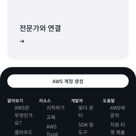
전문가와 연결
적시에 이용
AWS 계정 생성
알아보기
리소스
개발자
도움말
AWS란
시작하기
빌더 센
AWS에
무엇인가
터
문의
교육
요?
SDK 및
지원 티
AWS
클라우드
도구
켓 제출
Trust