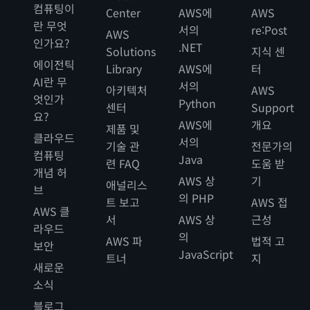
컴퓨팅이
Center
AWS에
AWS
란 무엇
서의
re:Post
AWS
인가요?
.NET
Solutions
지식 센
에이전틱
Library
AWS에
터
AI란 무
서의
아키텍처
AWS
엇인가
Python
센터
Support
요?
AWS에
개요
제품 및
클라우드
서의
기술 관
전문가의
컴퓨팅
Java
련 FAQ
도움 받
개념 허
AWS 상
기
애널리스
브
의 PHP
트 보고
AWS 접
AWS 클
서
AWS 상
근성
라우드
의
AWS 파
법적 고
보안
JavaScript
트너
지
새로운
소식
블로그