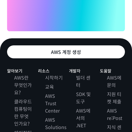
남은 프리 티어 크레딧 잔액이 AWS 청구서에 자동으로
적용됩니다. 모든 프리 티어 크레딧은 계정 생성일로부
터 12개월 이내에 사용해야 합니다. AWS 프리 티어 프
로그램에 대해 자세히 알아보려면
AWS 프리 티어 웹 사
이트
및
AWS 프리 티어 설명서
를 참조하세요.
AWS 계정 생성
알아보기
리소스
개발자
도움말
AWS란
시작하기
빌더 센
AWS에
무엇인가
터
문의
교육
요?
SDK 및
지원 티
AWS
클라우드
도구
켓 제출
Trust
컴퓨팅이
Center
AWS에
AWS
란 무엇
서의
re:Post
AWS
인가요?
.NET
Solutions
지식 센