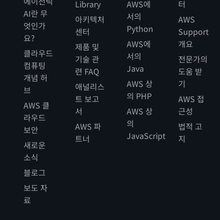
에이전틱
Library
AWS에
터
AI란 무
서의
아키텍처
AWS
엇인가
Python
센터
Support
요?
AWS에
개요
제품 및
클라우드
서의
기술 관
전문가의
컴퓨팅
Java
련 FAQ
도움 받
개념 허
AWS 상
기
애널리스
브
의 PHP
트 보고
AWS 접
AWS 클
서
AWS 상
근성
라우드
의
AWS 파
법적 고
보안
JavaScript
트너
지
새로운
소식
블로그
보도 자
료