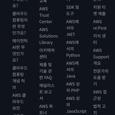
교육
요?
SDK 및
지원 티
AWS
클라우드
도구
켓 제출
Trust
컴퓨팅이
Center
AWS에
AWS
란 무엇
서의
re:Post
AWS
인가요?
.NET
Solutions
지식 센
에이전틱
Library
AWS에
터
AI란 무
서의
아키텍처
AWS
엇인가
Python
센터
Support
요?
AWS에
개요
제품 및
클라우드
서의
기술 관
전문가의
컴퓨팅
Java
련 FAQ
도움 받
개념 허
AWS 상
기
애널리스
브
의 PHP
트 보고
AWS 접
AWS 클
서
AWS 상
근성
라우드
의
AWS 파
법적 고
보안
JavaScript
트너
지