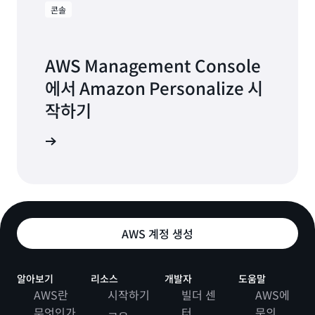
콘솔
AWS Management Console
에서 Amazon Personalize 시
작하기
 시작하기
AWS 계정 생성
알아보기
리소스
개발자
도움말
AWS란
시작하기
빌더 센
AWS에
무엇인가
터
문의