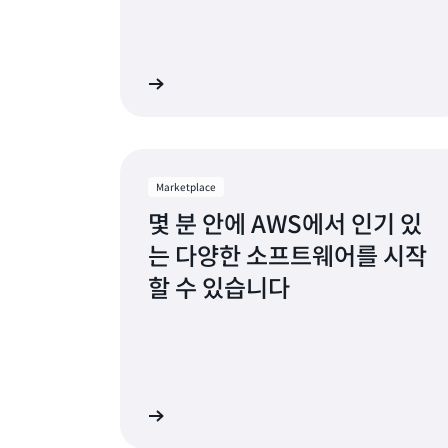
헤이워드, 캘리포니아
솔트레
휴스턴, 텍사스
산호세
애널리스트 보고서
잭슨빌, 플로리다
시애틀
캔자스시티, 미주리
사우스
로스앤젤레스, 캘리포니아
세인트
Marketplace
몇 분 안에 AWS에서 인기 있
마이애미, 플로리다
탬파베
는 다양한 소프트웨어를 시작
미니애폴리스, 미네소타
토론토
할 수 있습니다
몬트리올, 퀘벡
워싱턴 
내슈빌, 테네시
AWS Marketplace
AWS 제