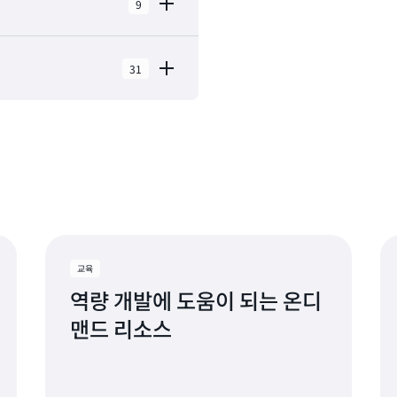
9
31
로케이션 및 3 엣지 캐시 로케
용 영역이 포함되어 있습니다.
 뉴욕
, 뉴저지
토, 캘리포니아
교육
, 애리조나
역량 개발에 도움이 되는 온디
피아, 펜실베이니아
맨드 리소스
드, 오리건
로, 멕시코