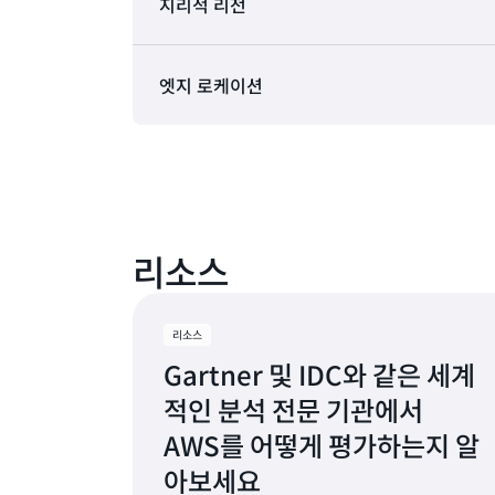
지리적 리전
AWS GovCloud(미국 동부)
엣지 로케이션
AWS GovCloud(미국 서부)
북미의 AWS 클라우드에는 31 엣지 네트워크 
캐나다(중부)
이션와 함께 9 지리적 리전 내에 있는 31 가
캐나다 서부(캘거리)
애쉬번, 버지니아
뉴욕,
멕시코(중부)
애틀랜타, 조지아
뉴어크
리소스
미국 서부(캘리포니아 북부)
보스턴, 매사추세츠
팔로알
미국 동부(버지니아 북부)
미국 동부(오하이오)
리소스
시카고, 일리노이
피닉스
Gartner 및 IDC와 같은 세계
미국 서부(오리건)
콜럼버스, 오하이오
필라델
적인 분석 전문 기관에서
사용 가능
제공 예정
댈러스/포트워스, 텍사스
포틀랜
AWS를 어떻게 평가하는지 알
덴버, 콜로라도
아보세요
케레타