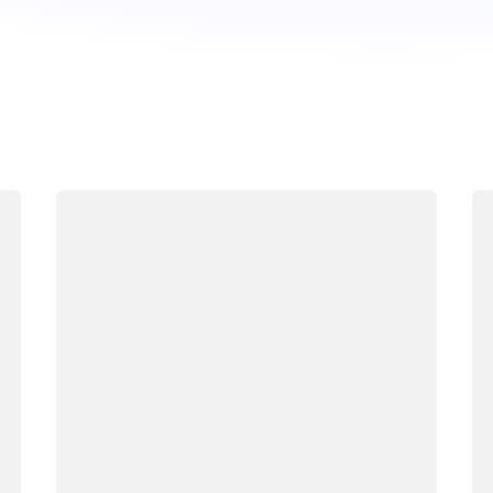
로드 중
로