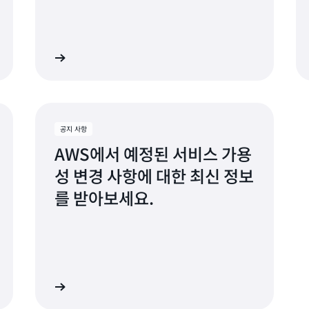
이크시티, 유타
, 캘리포니아
AWS 교육
AWS 파트너 네트워
, 워싱턴
벤드, 인디애나
루이스, 미주리
공지 사항
AWS에서 예정된 서비스 가용
이, 플로리다
성 변경 사항에 대한 최신 정보
, 온타리오
를 받아보세요.
D.C.
품 수명 주기