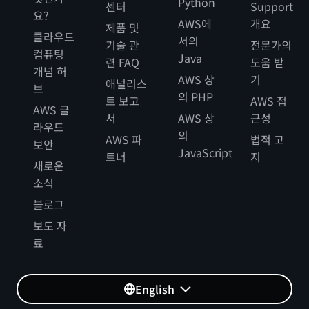
Python
센터
Support
요?
AWS에
개요
제품 및
클라우드
서의
기술 관
전문가의
컴퓨팅
Java
련 FAQ
도움 받
개념 허
AWS 상
기
애널리스
브
의 PHP
트 보고
AWS 접
AWS 클
서
AWS 상
근성
라우드
의
AWS 파
법적 고
보안
JavaScript
트너
지
새로운
소식
블로그
보도 자
료
English