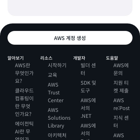
AWS 계정 생성
알아보기
리소스
개발자
도움말
AWS란
시작하기
빌더 센
AWS에
무엇인가
터
문의
교육
요?
SDK 및
지원 티
AWS
클라우드
도구
켓 제출
Trust
컴퓨팅이
Center
AWS에
AWS
란 무엇
서의
re:Post
AWS
인가요?
.NET
Solutions
지식 센
에이전틱
Library
AWS에
터
AI란 무
서의
아키텍처
AWS
엇인가