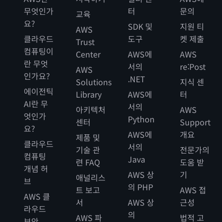
시작하기
무엇인가
터
문의
교육
리소스
요?
SDK 및
지원 티
AWS
클라우드
도구
켓 제출
FAQ
Trust
컴퓨팅이
Center
AWS에
AWS
고객
란 무엇
서의
re:Post
AWS
인가요?
.NET
Solutions
지식 센
에이전틱
Library
AWS에
터
AI란 무
서의
아키텍처
AWS
엇인가
Python
센터
Support
요?
AWS에
개요
제품 및
클라우드
서의
기술 관
전문가의
컴퓨팅
Java
련 FAQ
도움 받
개념 허
AWS 상
기
애널리스
브
의 PHP
트 보고
AWS 접
AWS 클
서
AWS 상
근성
라우드
의
AWS 파
법적 고
보안