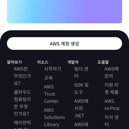
AWS 계정 생성
알아보기
리소스
개발자
도움말
AWS란
시작하기
빌더 센
AWS에
무엇인가
터
문의
교육
요?
SDK 및
지원 티
AWS
클라우드
도구
켓 제출
Trust
컴퓨팅이
Center
AWS에
AWS
란 무엇
서의
re:Post
AWS
인가요?
.NET
Solutions
지식 센
에이전틱
Library
AWS에
터