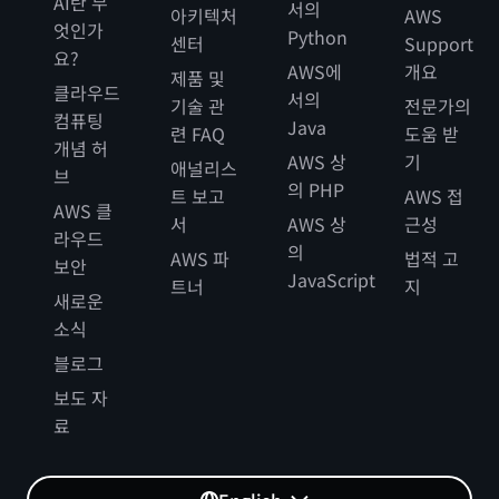
AI란 무
서의
아키텍처
AWS
엇인가
Python
센터
Support
요?
AWS에
개요
제품 및
클라우드
서의
기술 관
전문가의
컴퓨팅
Java
련 FAQ
도움 받
개념 허
AWS 상
기
애널리스
브
의 PHP
트 보고
AWS 접
AWS 클
서
AWS 상
근성
라우드
의
AWS 파
법적 고
보안
JavaScript
트너
지
새로운
소식
블로그
보도 자
료