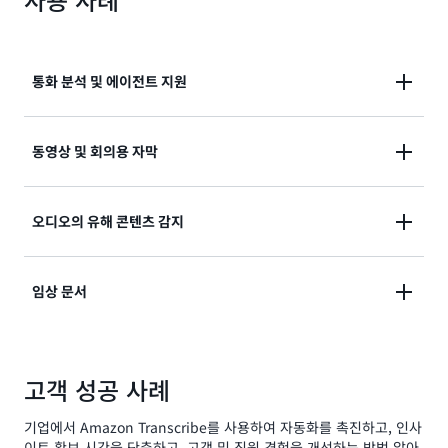
지정 언어 모델과 같은 고급 기능을 이용할 수 있습니다.
긴 인사이트를 확보할 수 있습니다.
사이트를 자동으로 추출합니다.
통화 분석 및 에이전트 지원
Amazon Transcribe Call Analytics
와
Amazon
동영상 및 회의용 자막
Connect Contact Lens
를 사용하여 실시간 또는 통화
후 대화 인사이트를 통해 고객 경험을 개선하고 에이전
Amazon Transcribe를 사용하면 온디맨드
및 방송 콘
오디오의 유해 콘텐츠 감지
트 생산성을 높이고 메모 작성, 통화 분류, 생성형 AI 기
텐츠에 자막을 추가하여 접근성을 높이고 고객 경험을
반 요약과 같은 작업을 자동화할 수 있습니다.
개선할 수 있습니다. 중요한 회의와 대화를 정확하게 기
Transcribe Toxicity Detection
을 게임, 소셜 미디어
임상 문서
록하여 생산성을 높일 수 있습니다.
및 기타 P2P 대화에 사용합니다. 유해한 오디오를 감지
및 분류하고 안전하고 포괄적인 온라인 환경을 조성합니
전문의와 의사는
Amazon Transcribe Medical
과
다.
고객 성공 사례
AWS HealthScribe
를 사용하여 분석을 위해 임상 관련
대화를 전자 건강 기록(EHR) 시스템에 빠르고 효율적으
기업에서 Amazon Transcribe를 사용하여 자동화를 촉진하고, 인사
로 문서화할 수 있습니다. 이 서비스는 HIPAA 적격 서비
이트 확보 시간을 단축하고, 고객 및 직원 경험을 개선하는 방법 알아