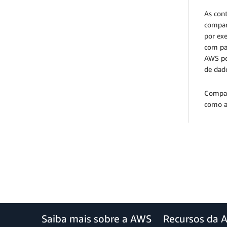
As con
compar
por ex
com par
AWS pe
de dad
Compar
como a
Saiba mais sobre a AWS
Recursos da 