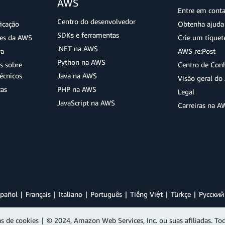
AWS
Entre em cont
Centro do desenvolvedor
ficação
Obtenha ajuda 
SDKs e ferramentas
ões da AWS
Crie um tíquet
.NET na AWS
ra
AWS re:Post
Python na AWS
s sobre
Centro de Con
écnicos
Java na AWS
Visão geral d
tas
PHP na AWS
Legal
JavaScript na AWS
Carreiras na A
pañol
Français
Italiano
Português
Tiếng Việt
Türkçe
Ρусский
as de cookies
|
© 2024, Amazon Web Services, Inc. ou suas afiliadas. Tod