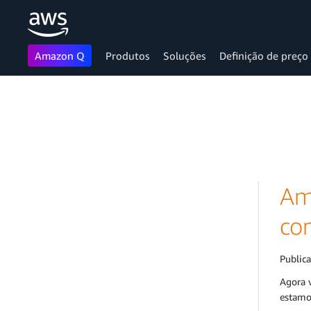
Amazon Q
Produtos
Soluções
Definição de preço
Pular para o conteúdo principal
Am
co
Public
Agora 
estamo