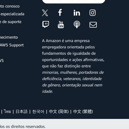
ato conosco
especializada
e de suporte
hecimento
A Amazon é uma empresa
o AWS Support
empregadora orientada pelos
fundamentos de igualdade de
oportunidades e ações afirmativas,
WS
que não faz distinção entre
minorias, mulheres, portadores de
deficiência, veteranos, identidade
de gênero, orientação sexual nem
idade
.
ไทย
日本語
한국어
中文 (简体)
中文 (繁體)
os os direitos reservados.