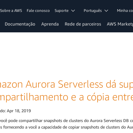
Sobre a AWS
Fale conosco
Suporte
Português
Minha c
Documentação
Aprenda
Rede de parceiros
AWS Market
azon Aurora Serverless dá su
mpartilhamento e a cópia entr
ado:
Apr 18, 2019
você pode compartilhar snapshots de clusters do Aurora Serverless DB 
s fornecendo a você a capacidade de copiar snapshots de clusters do A