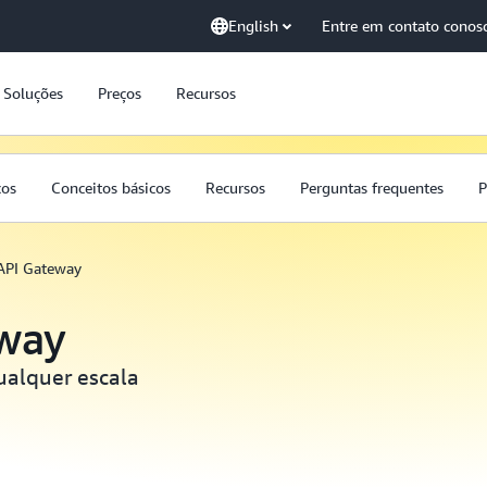
English
Entre em contato conos
Soluções
Preços
Recursos
ços
Conceitos básicos
Recursos
Perguntas frequentes
P
PI Gateway
way
ualquer escala