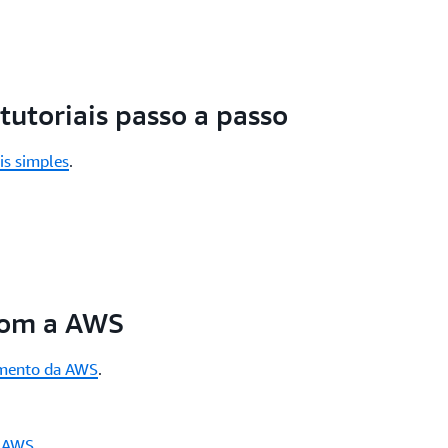
utoriais passo a passo
ais simples
.
com a AWS
amento da AWS
.
a AWS