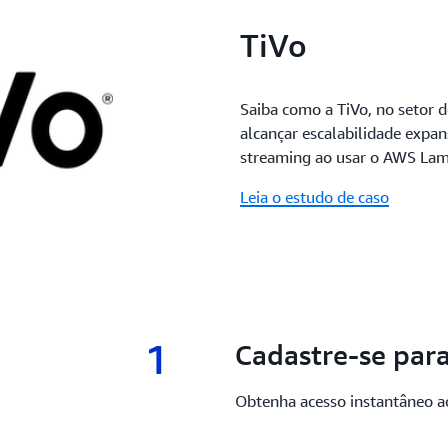
TiVo
Saiba como a TiVo, no setor 
alcançar escalabilidade expans
streaming ao usar o AWS La
Leia o estudo de caso
1
1.
Cadastre-se par
Obtenha acesso instantâneo 