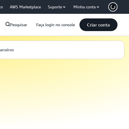
co
AWS Marketplace
Suporte
Minha conta
Criar conta
Pesquisar
Faça login no console
arceiros