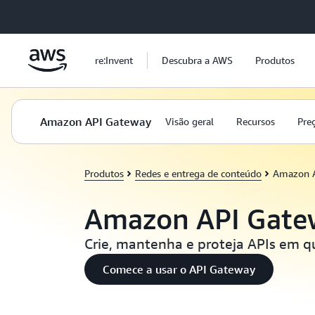
Pular para o conteúdo principal
re:Invent
Descubra a AWS
Produtos
Amazon API Gateway
Visão geral
Recursos
Pre
Produtos
Redes e entrega de conteúdo
Amazon A
Amazon API Gate
Crie, mantenha e proteja APIs em q
Comece a usar o API Gateway