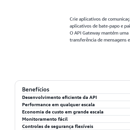
Crie aplicativos de comunica
aplicativos de bate-papo e pa
O API Gateway mantém uma co
transferência de mensagens en
Benefícios
Desenvolvimento eficiente da API
Performance em qualquer escala
Execute várias versões da mesma API simultaneament
Economia de custo em grande escala
testar e lançar rapidamente novas versões. Você paga
Forneça aos usuários finais a latência mais baixa poss
Monitoramento fácil
pelos dados de saída transferidos. Não há taxas mí
aproveitando nossa rede global de pontos de presen
O API Gateway fornece um modelo de definição de pr
Controles de segurança flexíveis