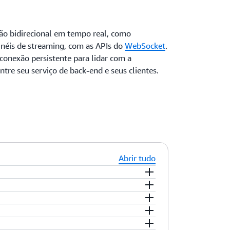
ção bidirecional em tempo real, como
inéis de streaming, com as APIs
do
WebSocket
.
nexão persistente para lidar com a
tre seu serviço de back-end e seus clientes.
Abrir tudo
e com o API Gateway, que permite iterar,
 pelas chamadas feitas para suas APIs e
ível para solicitações e respostas de API
nimas nem compromissos antecipados.
ça com o Amazon CloudFront. Limite o
eço em camadas para solicitações de API.