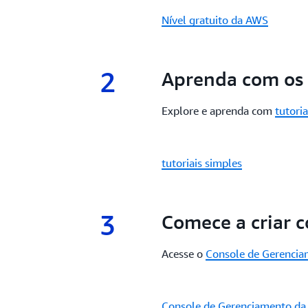
Nível gratuito da AWS
2
2.
Aprenda com os t
Explore e aprenda com
tutori
tutoriais simples
3
3.
Comece a criar 
Acesse o
Console de Gerenci
Console de Gerenciamento d