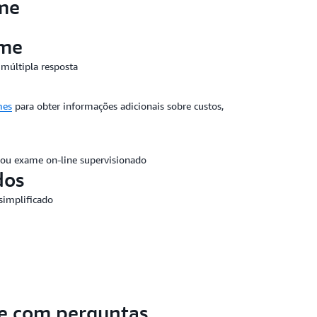
me
ame
 múltipla resposta
mes
para obter informações adicionais sobre custos,
 ou exame on-line supervisionado
dos
 simplificado
e com perguntas