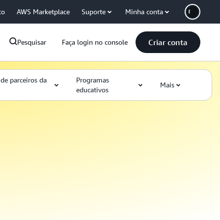
co
AWS Marketplace
Suporte
Minha conta
Criar conta
Pesquisar
Faça login no console
de parceiros da
Programas
Mais
educativos