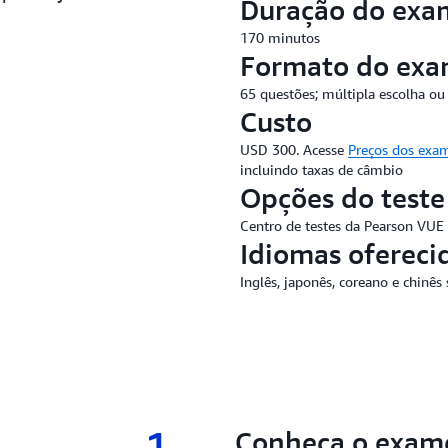
Duração do exa
170 minutos
Formato do ex
65 questões; múltipla escolha ou
Custo
USD 300. Acesse
Preços dos exa
incluindo taxas de câmbio
Opções do teste
Centro de testes da Pearson VUE
Idiomas ofereci
Inglês, japonês, coreano e chinês
1
1.
Conheça o exam