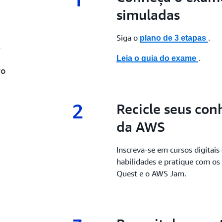
simuladas
Siga o
.
plano de 3 etapas
.
.
Leia o guia do exame
ro
2
2.
Recicle seus con
da AWS
Inscreva-se em cursos digitais
habilidades e pratique com o
Quest e o AWS Jam.