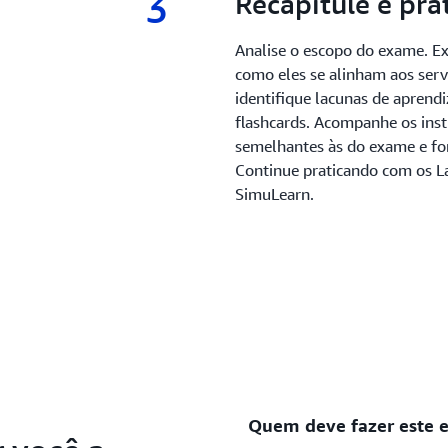
3
3.
Recapitule e pr
Analise o escopo do exame. E
como eles se alinham aos ser
identifique lacunas de apren
flashcards. Acompanhe os ins
semelhantes às do exame e for
Continue praticando com os L
SimuLearn.
Quem deve fazer este 