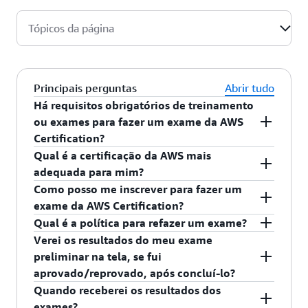
Tópicos da página
Principais perguntas
Abrir tudo
Há requisitos obrigatórios de treinamento
ou exames para fazer um exame da AWS
Certification?
O treinamento é recomendado como parte da
Qual é a certificação da AWS mais
preparação para a certificação, mas não é
adequada para mim?
obrigatório para obtê-la. Acesse o
AWS Skill
Saiba mais sobre cada exame da AWS
Como posso me inscrever para fazer um
Builder
para encontrar um plano de aprendizado
Certification
aqui
. Para saber mais sobre os
exame da AWS Certification?
adequado para você.
benefícios da AWS Certification, clique
aqui
.
Para se inscrever em um exame, faça login em
Qual é a política para refazer um exame?
aws.training
e clique em Certificações na
Se você for reprovado em um exame, deverá
Verei os resultados do meu exame
navegação superior. Em seguida, clique no botão
esperar 14 dias corridos antes de se qualificar
preliminar na tela, se fui
Conta da AWS Certification e em Agendar novo
para refazer o exame. Não há um limite para as
aprovado/reprovado, após concluí-lo?
exame. Encontre o exame que você deseja fazer e
tentativas de exame. Para cada tentativa de
A maioria dos exames de certificação da AWS não
Quando receberei os resultados dos
clique no botão Schedule at Pearson VUE
exame, é necessário pagar a taxa integral de
exibe o resultado de aprovação/reprovação ao
exames?