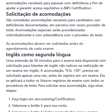
acomodações razoáveis para pessoas com deficiência a fim de
ajudar a garantir acesso equitativo à AWS Certification.
Os exames beta são diferentes das versões padrão de um
exame de certificação das seguintes formas:
Solicitação de acomodações
São concedidas acomodações razoáveis para candidatos com
Um exame beta contém mais perguntas totais e mais
deficiências documentadas, em parceira com nosso provedor de
perguntas pontuadas do que a versão padrão do mesmo
teste. Acomodações especiais serão providenciadas
exame.
individualmente e com antecedência com o provedor do teste.
Os exames beta estão disponíveis por um período limitado
As acomodações devem ser solicitadas antes do
(geralmente de 1 a 3 meses).
agendamento de cada exame.
Os exames beta são oferecidos com desconto sobre os
Inglês como segunda língua
preços padrão do exame.
Uma extensão de 30 minutos para o exame está disponível com
Os candidatos ao exame beta só podem fazer a versão beta
solicitação para falantes de inglês não nativos na realização de
uma vez. Se quiserem refazer o exame, deverão esperar até
um exame em inglês. A acomodação, “ESL +30”, precisa ser
que a versão padrão do exame esteja disponível ao público
solicitada apenas uma vez, antes do registro em um exame. Ela
em geral.
se aplicará a todos os futuros registros de exame com todos os
provedores de teste. Para solicitar essa acomodação, siga estas
etapas:
Faça login em aws.training/Certification.
Selecione o botão Ir para sua conta.
Selecione o botão Solicitar acomodações para o exame,