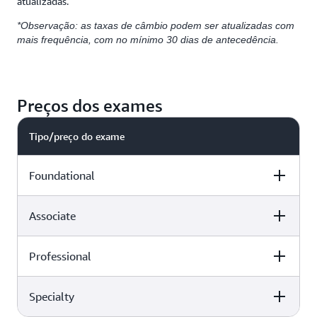
atualizadas.
*Observação: as taxas de câmbio podem ser atualizadas com
mais frequência, com no mínimo 30 dias de antecedência.
Preços dos exames
Tipo/preço do exame
Foundational
Associate
USD
EUR
AUD
Professional
USD
EUR
AUD
USD 100
EUR 85
USD 150
Specialty
USD
EUR
AUD
USD 150
EUR 128
USD 224