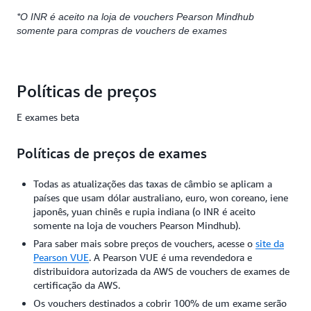
*O INR é aceito na loja de vouchers Pearson Mindhub
USD
EUR
AUD
USD 300
EUR 256
USD 449
somente para compras de vouchers de exames
USD 300
EUR 256
USD 449
Políticas de preços
E exames beta
Políticas de preços de exames
Todas as atualizações das taxas de câmbio se aplicam a
países que usam dólar australiano, euro, won coreano, iene
japonês, yuan chinês e rupia indiana (o INR é aceito
somente na loja de vouchers Pearson Mindhub).
Para saber mais sobre preços de vouchers, acesse o
site da
Pearson VUE
. A Pearson VUE é uma revendedora e
distribuidora autorizada da AWS de vouchers de exames de
certificação da AWS.
Os vouchers destinados a cobrir 100% de um exame serão