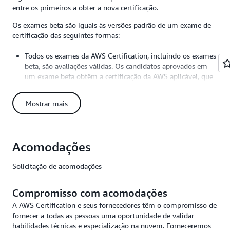
entre os primeiros a obter a nova certificação.
Os exames beta são iguais às versões padrão de um exame de
certificação das seguintes formas:
Todos os exames da AWS Certification, incluindo os exames
beta, são avaliações válidas. Os candidatos aprovados em
um exame beta obtêm a certificação da AWS aplicável, que
está ativa por três anos.
Todos os exames da AWS Certification, incluindo os exames
Mostrar mais
beta, são pontuados de acordo com um padrão mínimo de
proficiência estabelecido por profissionais da AWS que
seguem as práticas recomendadas e as diretrizes do setor de
certificação.
Acomodações
As PMEs analisam todo o conteúdo do exame de
certificação da AWS, incluindo o conteúdo que aparece nos
Solicitação de acomodações
exames beta, para garantir a qualidade.
Os resultados do exame de certificação da AWS, incluindo
Compromisso com acomodações
os resultados de exames beta, estarão disponíveis em até
A AWS Certification e seus fornecedores têm o compromisso de
cinco dias úteis após a conclusão do exame. Você pode
fornecer a todas as pessoas uma oportunidade de validar
acessar os resultados em sua
conta da AWS Certification
,
habilidades técnicas e especialização na nuvem. Forneceremos
em Histórico de exames.