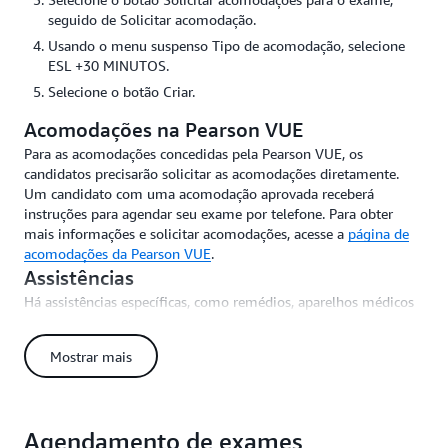
seguido de Solicitar acomodação.
Usando o menu suspenso Tipo de acomodação, selecione
ESL +30 MINUTOS.
Selecione o botão Criar.
Acomodações na Pearson VUE
Para as acomodações concedidas pela Pearson VUE, os
candidatos precisarão solicitar as acomodações diretamente.
Um candidato com uma acomodação aprovada receberá
instruções para agendar seu exame por telefone. Para obter
mais informações e solicitar acomodações, acesse a
página de
acomodações da Pearson VUE
.
Assistências
Há assistências específicas, como remédios, aparelhos médicos
e outros itens, que não requerem aprovação prévia. Você pode
levar esses itens para os centros de testes. As assistências
Mostrar mais
permitidas diferem conforme o provedor de teste.
Acesse a
página de assistência da Pearson VUE
para obter a lista
atual de assistências permitidas.
Agendamento de exames