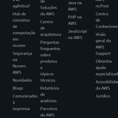
de
Java na
para concluir um compromisso on-line monitorado.
agêntica?
re:Post
Soluções
AWS
Agendamento
Hub de
da AWS
Centro
PHP na
Para agendar um exame da AWS Certification via conta da AWS
conceitos
de
Centro
Certification, conclua as seguintes etapas:
AWS
de
Conhecimen
de
JavaScript
Faça login em aws.training/Certification.
computação
arquitetura
Visão
na AWS
Selecione o botão Ir para sua conta, seguido do botão
em
geral do
Perguntas
Agendar novo exame.
nuvem
AWS
frequentes
Encontre o exame que você deseja fazer e selecione
Segurança
Support
sobre
Agendar com a Pearson VUE.
na
produtos
Obtenha
Então, haverá o redirecionamento para o painel da Pearson
Nuvem
e
ajuda
VUE para selecionar o local do teste, a data e a hora. Siga as
AWS
solicitações para adquirir seu exame. Você receberá um e-
tópicos
especializa
mail de confirmação depois de adquirir o exame.
Novidades
técnicos
Acessibilida
Examine por completo o e-mail de confirmação. Este e-mail
Blogs
Relatórios
da AWS
contém detalhes sobre as políticas e os termos do próximo
de
agendamento do exame.
Comunicados
Jurídico
analistas
à
Reagendamento ou cancelamento
imprensa
Parceiros
Para reagendar ou cancelar um exame, conclua as seguintes
da AWS
etapas: