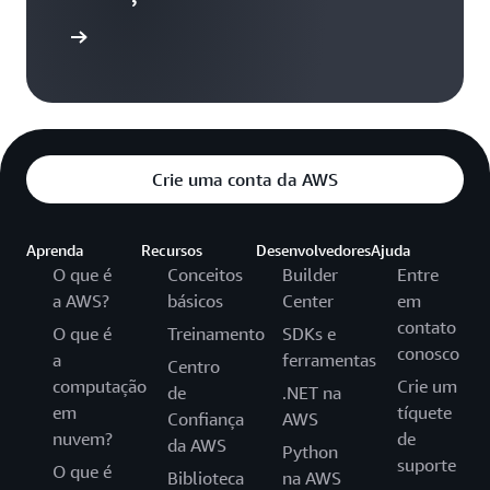
aiba mais
Crie uma conta da AWS
Aprenda
Recursos
Desenvolvedores
Ajuda
O que é
Conceitos
Builder
Entre
a AWS?
básicos
Center
em
contato
O que é
Treinamento
SDKs e
conosco
a
ferramentas
Centro
computação
Crie um
de
.NET na
em
tíquete
Confiança
AWS
nuvem?
de
da AWS
Python
suporte
O que é
Biblioteca
na AWS