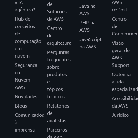
a IA
AWS
de
Java na
agêntica?
re:Post
Soluções
AWS
Hub de
da AWS
Centro
PHP na
conceitos
de
Centro
AWS
de
Conhecimen
de
JavaScript
computação
arquitetura
Visão
na AWS
em
geral do
Perguntas
nuvem
AWS
frequentes
Segurança
Support
sobre
na
produtos
Obtenha
Nuvem
e
ajuda
AWS
tópicos
especializa
Novidades
técnicos
Acessibilida
Blogs
Relatórios
da AWS
de
Comunicados
Jurídico
analistas
à
imprensa
Parceiros
da AWS