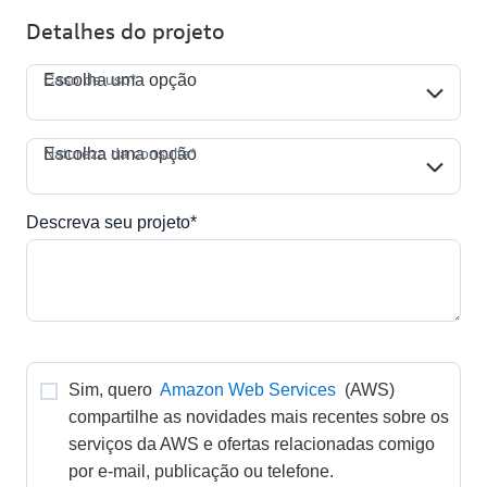
Detalhes do projeto
Caso de uso*
Caso de uso*
Escolha uma opção
Natureza da consulta*
Natureza da consulta*
Escolha uma opção
Descreva seu projeto*
Sim, quero 
Amazon Web Services
 (AWS) 
compartilhe as novidades mais recentes sobre os 
serviços da AWS e ofertas relacionadas comigo 
por e-mail, publicação ou telefone. 