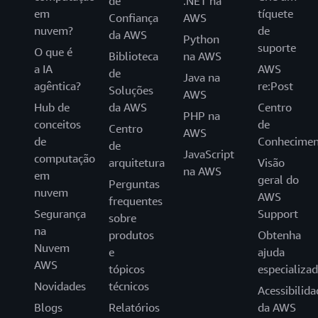
de
.NET na
em
tíquete
Confiança
AWS
nuvem?
de
da AWS
Python
suporte
O que é
Biblioteca
na AWS
a IA
AWS
de
Java na
agêntica?
re:Post
Soluções
AWS
Hub de
da AWS
Centro
PHP na
conceitos
de
Centro
AWS
de
Conhecimen
de
JavaScript
computação
arquitetura
Visão
na AWS
em
geral do
Perguntas
nuvem
AWS
frequentes
Segurança
Support
sobre
na
produtos
Obtenha
Nuvem
e
ajuda
AWS
tópicos
especializa
Novidades
técnicos
Acessibilida
Blogs
Relatórios
da AWS