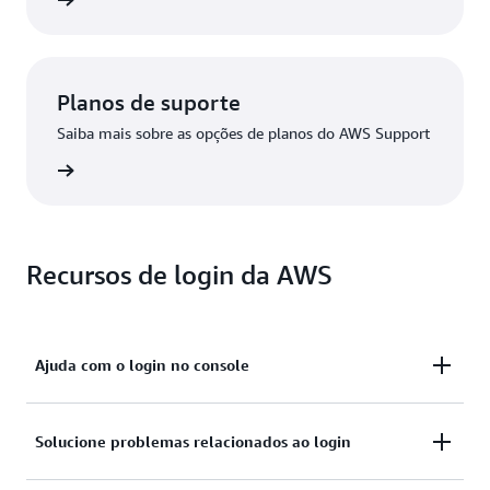
 da AWS
Planos de suporte
Saiba mais sobre as opções de planos do AWS Support
Support
Recursos de login da AWS
Ajuda com o login no console
Você precisa de ajuda para fazer login no Console de
Solucione problemas relacionados ao login
Gerenciamento da AWS?