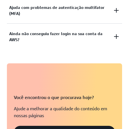
Você tentou fazer login utilizando as credenciais
Ajuda com problemas de autenticação multifator
Visualizar documentação
(MFA)
fornecidas, mas não obteve êxito? Ou não dispõe
das credenciais para acessar a conta de usuário-raiz
da AWS?
Dispositivo de autenticação multifator (MFA)
Ainda não conseguiu fazer login na sua conta da
AWS?
perdido ou inutilizável
Visualizar soluções
Visualizar solução
Caso ainda não consiga acessar sua conta da AWS,
preencha este formulário.
Visualizar formulário
Você encontrou o que procurava hoje?
Ajude a melhorar a qualidade do conteúdo em
nossas páginas