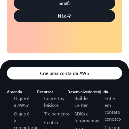
Sim
Não
Crie uma conta da AWS
Aprenda
Recursos
Desenvolvedores
Ajuda
O que é
Conceitos
Builder
Entre
a AWS?
básicos
Center
em
contato
O que é
Treinamento
SDKs e
conosco
a
ferramentas
Centro
computação
Crie um