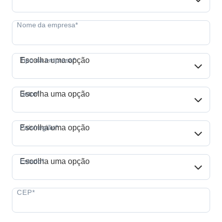
Tipo da empresa*
Tipo da empresa*
Escolha uma opção
Setor*
Setor*
Escolha uma opção
País/região*
País/região*
Escolha uma opção
Estado*
Estado*
Escolha uma opção