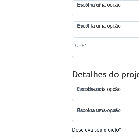
P
País/região*
Escolha uma opção
E
Estado*
Escolha uma opção
Detalhes do proj
Caso de uso*
Escolha uma opção
N
Natureza da consulta*
Escolha uma opção
Descreva seu projeto*