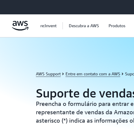
Pular para o conteúdo principal
re:Invent
Descubra a AWS
Produtos
AWS Support
Entre em contato com a AWS
Supo
Suporte de venda
Preencha o formulário para entrar
representante de vendas da Amazo
asterisco (*) indica as informações o