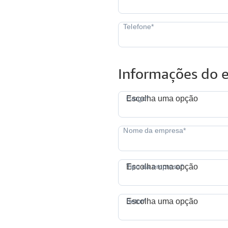
Informações do
Cargo*
Escolha uma opção
T
Tipo da empresa*
Escolha uma opção
S
Setor*
Escolha uma opção