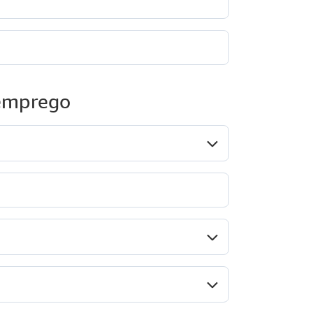
 emprego
Cargo*
ipo da empresa*
etor*