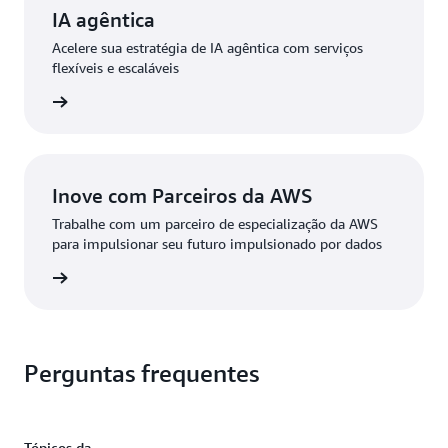
IA agêntica
Acelere sua estratégia de IA agêntica com serviços
flexíveis e escaláveis
ba mais
Inove com Parceiros da AWS
Trabalhe com um parceiro de especialização da AWS
para impulsionar seu futuro impulsionado por dados
ba mais
Perguntas frequentes
Tópicos da