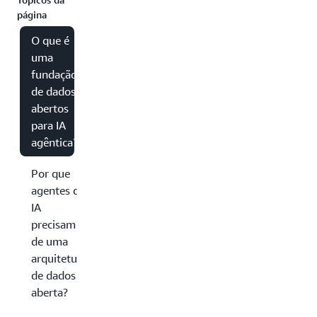
página
O que é
uma
fundação
de dados
abertos
para IA
agêntica?
Por que
agentes de
IA
precisam
de uma
arquitetura
de dados
aberta?