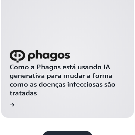
Como a Phagos está usando IA 
generativa para mudar a forma 
como as doenças infecciosas são 
tratadas
 caso
Leia o estudo de