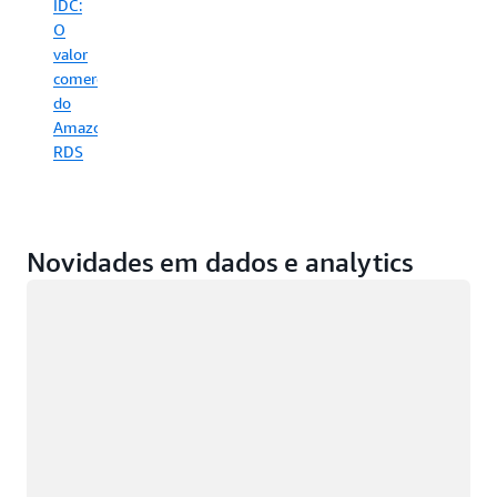
IDC:
O
valor
comercial
do
Amazon
RDS
Novidades em dados e analytics
Carregando