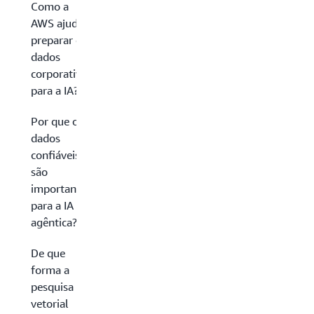
Como a
AWS ajuda a
preparar os
dados
corporativos
para a IA?
Por que os
dados
confiáveis
são
importantes
para a IA
agêntica?
De que
forma a
pesquisa
vetorial